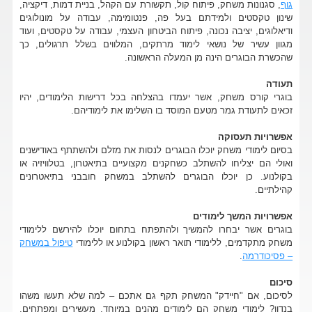
גוף
, סגנונות משחק, פיתוח קול, תקשורת עם הקהל, בניית דמות, דיקציה,
שינון טקסטים ולמידתם בעל פה, פנטומימה, עבודה על מונולוגים
ודיאלוגים, יציבה נכונה, פיתוח הביטחון העצמי, עבודה על טקסטים, ועוד
מגוון עשיר של נושאי לימוד מרתקים, המלווים בשלל תרגולים, כך
שהכשרת הבוגרים הינה מן המעלה הראשונה.
תעודה
בוגרי קורס משחק, אשר יעמדו בהצלחה בכל דרישות הלימודים, יהיו
זכאים לתעודת גמר מטעם המוסד בו השלימו את לימודיהם.
אפשרויות תעסוקה
בסיום לימודי משחק יוכלו הבוגרים לנסות את מזלם ולהשתתף באודישנים
ואולי הם יצליחו להשתלב כשחקנים מקצועיים בתיאטרון, בטלוויזיה או
בקולנוע. כן יוכלו הבוגרים להשתלב במשחק חובבני בתיאטרונים
קהילתיים.
אפשרויות המשך לימודים
בוגרים אשר יבחרו להמשיך ולהתפתח בתחום יוכלו להירשם ללימודי
משחק מתקדמים, ללימודי תואר ראשון בקולנוע או ללימודי
טיפול במשחק
– פסיכודרמה
.
סיכום
לסיכום, אם "חיידק" המשחק תקף גם אתכם – למה שלא תעשו משהו
בנדון? לימודי משחק הם לימודים מהנים במיוחד, מעשירים ומפתחים,