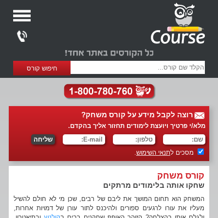
רוצה לקבל מידע על קורס משחק?
מלא/י פרטיך ויועצת לימודים תחזור אליך בהקדם.
מסכים ל
תנאי השימוש
.
קורס משחק
שחקו אותה בלימודים מרתקים
המשחק הוא תחום המושך את ליבם של רבים, שכן מי לא חולם להשיל
מעליו את עורו לרגעים ספורים ולהיכנס לתור עורן של דמויות אחרות,
ולגלם אותן בהצלחה? הזוהר האופף שחקנים רבים ב
קולנוע
ובתיאטרון,