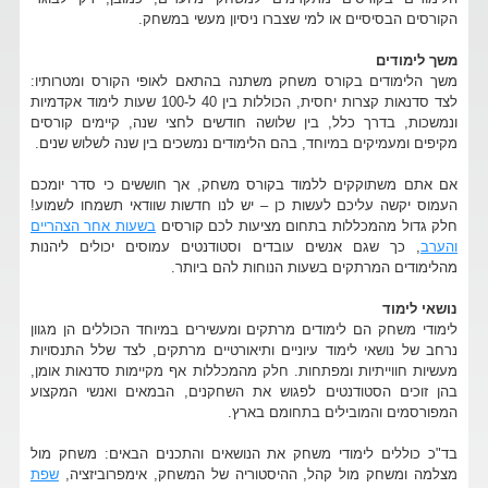
הקורסים הבסיסיים או למי שצברו ניסיון מעשי במשחק.
משך לימודים
משך הלימודים בקורס משחק משתנה בהתאם לאופי הקורס ומטרותיו:
לצד סדנאות קצרות יחסית, הכוללות בין 40 ל-100 שעות לימוד אקדמיות
ונמשכות, בדרך כלל, בין שלושה חודשים לחצי שנה, קיימים קורסים
מקיפים ומעמיקים במיוחד, בהם הלימודים נמשכים בין שנה לשלוש שנים.
אם אתם משתוקקים ללמוד בקורס משחק, אך חוששים כי סדר יומכם
העמוס יקשה עליכם לעשות כן – יש לנו חדשות שוודאי תשמחו לשמוע!
חלק גדול מהמכללות בתחום מציעות לכם קורסים
בשעות אחר הצהריים
והערב
, כך שגם אנשים עובדים וסטודנטים עמוסים יכולים ליהנות
מהלימודים המרתקים בשעות הנוחות להם ביותר.
נושאי לימוד
לימודי משחק הם לימודים מרתקים ומעשירים במיוחד הכוללים הן מגוון
נרחב של נושאי לימוד עיוניים ותיאורטיים מרתקים, לצד שלל התנסויות
מעשיות חווייתיות ומפתחות. חלק מהמכללות אף מקיימות סדנאות אומן,
בהן זוכים הסטודנטים לפגוש את השחקנים, הבמאים ואנשי המקצוע
המפורסמים והמובילים בתחומם בארץ.
בד"כ כוללים לימודי משחק את הנושאים והתכנים הבאים: משחק מול
מצלמה ומשחק מול קהל, ההיסטוריה של המשחק, אימפרוביזציה,
שפת