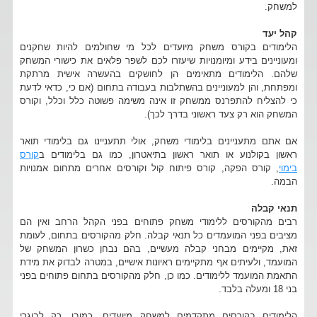
למשחק.
קהל יעד
הלימודים בקורס משחק מיועדים לכל מי שחולמים להיות שחקנים
ומעוניינים בידע ומיומנויות שיעזרו לכם לשפר פלאים את כישורי המשחק
שלהם. הלימודים מתאימים הן לחושקים בהעשרה אישית מרתקת
ומפתחת, והן למעוניינים בהשתלבות בעבודה בתחום (אם כי, כדאי לדעת
כי להצליח להתפרנס ממשחק זו אינה משימה פשוטה כלל וכלל, וקורס
המשחק הוא רק צעד ראשוני בדרך לכך).
אם אתם מתעניינים בלימודי משחק, אולי תתעניינו גם בלימודי תואר
ראשון בקולנוע או תואר ראשון בתיאטרון, כמו גם בלימודים ב
קורס
בימוי
, קורס הפקה, קורס פיתוח קול וקורסים אחרים מתחום אמנויות
הבמה.
תנאי קבלה
רבים מהקורסים ללימודי משחק פתוחים בפני הקהל הרחב ואין הם
מציבים בפני המועמדים כל תנאי קבלה. חלק מהקורסים בתחום, לעומת
זאת, מקיימים מבחני קבלה מעשיים, בהם נבחן כשרון המשחק של
המועמד, ולעיתים אף מתקיימים ראיונות אישיים, במטרה לבדוק את מידת
התאמת המועמד ללימודים. כמו כן, חלק מהקורסים בתחום פתוחים בפני
בני 18 ומעלה בלבד.
הלימודים בקורסים מתקדמים למשחק מיועדים, כמובן, רק לבוגרי