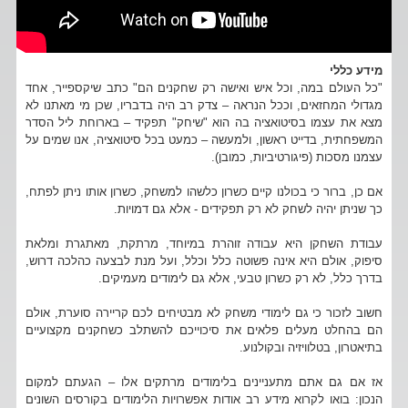
מידע כללי
"כל העולם במה, וכל איש ואישה רק שחקנים הם" כתב שיקספייר, אחד
מגדולי המחזאים, וככל הנראה – צדק רב היה בדבריו, שכן מי מאתנו לא
מצא את עצמו בסיטואציה בה הוא "שיחק" תפקיד – בארוחת ליל הסדר
המשפחתית, בדייט ראשון, ולמעשה – כמעט בכל סיטואציה, אנו שמים על
עצמנו מסכות (פיגורטיביות, כמובן).
אם כן, ברור כי בכולנו קיים כשרון כלשהו למשחק, כשרון אותו ניתן לפתח,
כך שניתן יהיה לשחק לא רק תפקידים - אלא גם דמויות.
עבודת השחקן היא עבודה זוהרת במיוחד, מרתקת, מאתגרת ומלאת
סיפוק, אולם היא אינה פשוטה כלל וכלל, ועל מנת לבצעה כהלכה דרוש,
בדרך כלל, לא רק כשרון טבעי, אלא גם לימודים מעמיקים.
חשוב לזכור כי גם לימודי משחק לא מבטיחים לכם קריירה סוערת, אולם
הם בהחלט מעלים פלאים את סיכוייכם להשתלב כשחקנים מקצועיים
בתיאטרון, בטלוויזיה ובקולנוע.
אז אם גם אתם מתעניינים בלימודים מרתקים אלו – הגעתם למקום
הנכון: בואו לקרוא מידע רב אודות אפשרויות הלימודים בקורסים השונים