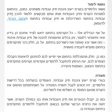
נושאי לימוד
נושאי הלימודים בקורס ייעוץ והכנת תיק עבודות משתנים, כמובן, בהתאם
למטרות הקורס ותיק העבודות אותו אתם מבקשים ללמוד להכין (תיק
עבודות בתחומי האדריכלות או תיק עבודות בתחומי ה
עיצוב הגרפי
,
לדוגמא).
על אף הבדלים אלו – כל הקורסים בתחום ידאגו לצייד אתכם הן בידע
עיוני ותיאורטי רלוונטי, והן בכלים ומיומנויות להכנה של תיק עבודות איכותי
– כזה אשר יציג נאמנה את כישוריכם בתחום. על כן, חלק ניכר מהקורסים
בתחום מוקדש לעבודה מעשית.
כמו כן, חלק מהמכללות בתחום אף יסייעו לכם להתכונן לראיונות הקבלה
הצפויים לכם, עת הניסיון להתקבל ללימודים אקדמיים וקורסים מתקדמים
בתחומי העיצוב, האמנות והיצירה.
תעודה
בוגרי קורס ייעוץ והכנת תיק עבודות, העומדים בהצלחה בכל דרישות
הלימודים, יהיו זכאים לקבל תעודה המעידה על השתתפותם וסיומם את
הקורס מטעם המוסד בו השלימו את לימודיהם.
כמו כן, יקבלו הבוגרים את תיק העבודות אותו בנו במהלך הקורס, אשר
יהווה את כרטיס הביקור שלהם בבואם להתקבל ללימודים מתקדמים
בתחום ועבודות בו.