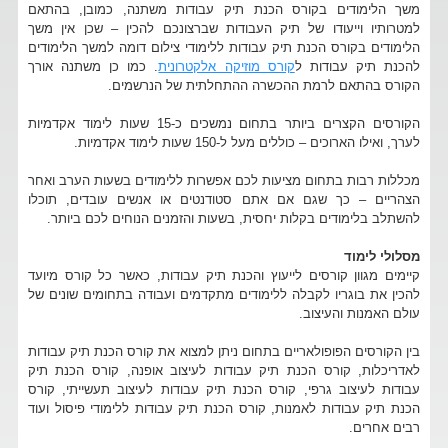
משך הלימודים בקורס הכנת תיק עבודות משתנה, כמובן, בהתאם
למטרותיו וייעודו של תיק העבודות שברצונכם להכין – שכן אין משך
הלימודים בקורס הכנת תיק עבודות ללימודי צילום דומה למשך הלימודים
להכנת תיק עבודות ל
קורס מוזיקה אלקטרונית
. כמו כן משתנה אורך
הקורס בהתאם לרמת ההכשרה ההתחלתית של הנרשמים.
הקורסים הקצרים ביותר בתחום נמשכים כ-15 שעות לימוד אקדמיות
לערך, ואילו הארוכים – כוללים מעל ל-150 שעות לימוד אקדמיות.
מכללות רבות בתחום מציעות לכם אפשרות ללימודים בשעות הערב ואחר
הצהריים – כך שגם אם אתם סטודנטים או אנשים עובדים, תוכלו
להשתלב בלימודים בקלות יחסית, בשעות והזמנים הנוחים לכם ביותר.
מסלולי לימוד
קיימים מגוון קורסים לייעוץ והכנת תיק עבודות, כאשר כל קורס מיועד
להכין את בוגריו לקבלה ללימודים מתקדמים ועבודה בתחומים שונים של
עולם האמנות והעיצוב.
בין הקורסים הפופולאריים בתחום ניתן למצוא את קורס הכנת תיק עבודות
לאדריכלות, קורס הכנת תיק עבודות לעיצוב אופנה, קורס הכנת תיק
עבודות לעיצוב גרפי, קורס הכנת תיק עבודות לעיצוב תעשייתי, קורס
הכנת תיק עבודות לאמנות, קורס הכנת תיק עבודות ללימודי פיסול ועוד
רבים אחרים.