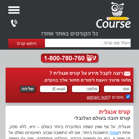
רוצה לקבל מידע על קורס אנגלית ?
מלא/י פרטיך ויועצת לימודים תחזור אליך בהקדם.
מסכים ל
תנאי השימוש
.
קורס אנגלית
קורס חובה בעולם הגלובלי
אנגלית, על אף שאין השפה המדוברת ביותר בעולם – היא, ללא ספק,
אחת ה
שפות
החשובות ביותר, אם לא החשובה שבהן: האינטרנט נשלט על
ידי שפה זו, כמו גם תעשיית הבידור, הקולנוע והמוסיקה, וזוהי גם השפה