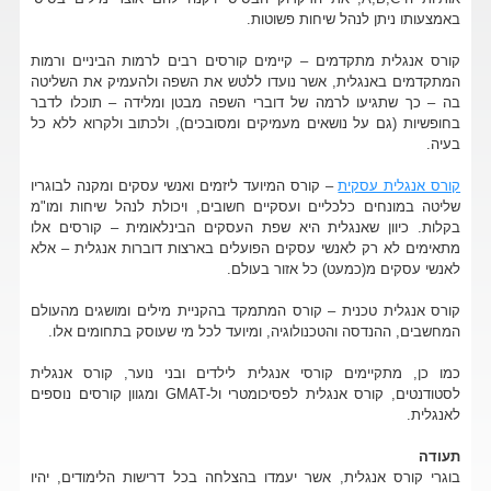
באמצעותו ניתן לנהל שיחות פשוטות.
קורס אנגלית מתקדמים – קיימים קורסים רבים לרמות הביניים ורמות
המתקדמים באנגלית, אשר נועדו ללטש את השפה ולהעמיק את השליטה
בה – כך שתגיעו לרמה של דוברי השפה מבטן ומלידה – תוכלו לדבר
בחופשיות (גם על נושאים מעמיקים ומסובכים), ולכתוב ולקרוא ללא כל
בעיה.
קורס אנגלית עסקית
– קורס המיועד ליזמים ואנשי עסקים ומקנה לבוגריו
שליטה במונחים כלכליים ועסקיים חשובים, ויכולת לנהל שיחות ומו"מ
בקלות. כיוון שאנגלית היא שפת העסקים הבינלאומית – קורסים אלו
מתאימים לא רק לאנשי עסקים הפועלים בארצות דוברות אנגלית – אלא
לאנשי עסקים מ(כמעט) כל אזור בעולם.
קורס אנגלית טכנית – קורס המתמקד בהקניית מילים ומושגים מהעולם
המחשבים, ההנדסה והטכנולוגיה, ומיועד לכל מי שעוסק בתחומים אלו.
כמו כן, מתקיימים קורסי אנגלית לילדים ובני נוער, קורס אנגלית
לסטודנטים, קורס אנגלית לפסיכומטרי ול-GMAT ומגוון קורסים נוספים
לאנגלית.
תעודה
בוגרי קורס אנגלית, אשר יעמדו בהצלחה בכל דרישות הלימודים, יהיו