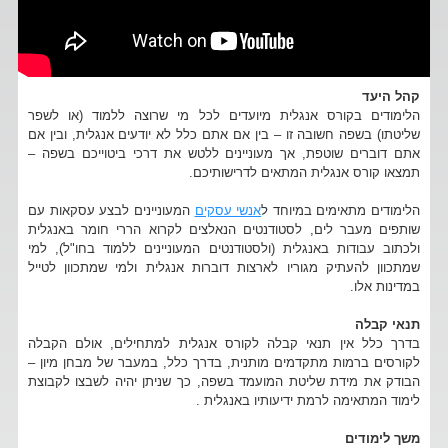
קהל היעד
הלימודים בקורס אנגלית מיועדים לכל מי שרוצה ללמוד (או לשפר
שליטתו) בשפה חשובה זו – בין אם אתם כלל לא יודעים אנגלית, ובין אם
אתם דוברים שוטפת, אך מעוניינים ללטש את דרכי ביטוייכם בשפה –
תמצאו קורס אנגלית המתאים לדרישותיכם.
הלימודים מתאימים במיוחד ל
אנשי עסקים
המעוניינים לבצע עסקאות עם
שותפים מעבר לים, לסטודנטים הנאלצים לקרוא הררי חומר באנגלית
ולכתוב עבודות באנגלית (ולסטודנטים המעוניינים ללמוד בחו"ל), למי
שמתכוון להעתיק מגוריו לארצות דוברות אנגלית ולמי שמתכוון לטייל
במדינות אלו.
תנאי קבלה
בדרך כלל אין תנאי קבלה לקורס אנגלית למתחילים, אולם הקבלה
לקורסים ברמות מתקדמים מותנית, בדרך כלל, במעבר של מבחן מיון –
הבודק את מידת שליטת המועמד בשפה, כך שניתן יהיה לשבצו לקבוצת
לימוד המתאימה לרמת ידיעותיו באנגלית .
משך לימודים