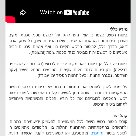
מידע כללי
ביטוח רכוש, כשמו כן הוא, נועד להגן על רכושנו מפני סכנות, נזקים
ואובדן. ביטוח זה הוא אחד הנפוצים בעולם הביטוח, שכן, כל עסק וארגון
דואג, בדרך כלל, לביטוח הרכוש הקיים בו, ואף אנשים פרטיים רבים
מעוניינים כי רכושם יהיה מבוטח כנגד סכנות שונות (ומשונות).
ביטוח זה כולל הן ביטוח כנגד נזקים ישירים לרכוש (כגון סחורה שנשרפה
בדליקה), והן ביטוח כנגד נזקים עקיפים, הנובעים מהנזק הישיר (עקב
השריפה, נסגרה החנות, ובעל החנות הפסיד ימי עבודה).
על מנת להבין לעומקו את התחום הנרחב של ביטוח הרכוש, דרושה
התמקצעות מיוחדת – אותה ניתן להשיג בקלות באמצעות לימודי ביטוח
רכוש, המקנים לבוגריהם את כל הידע, הכלים והמיומנויות הייחודיים
לתחום ביטוח הרכוש.
קהל יעד
קורס ביטוח רכוש מיועד לכל המעוניינים להעמיק ידיעותיהם בתחום,
ולהתעדכן בהתפתחויות האחרונות החלות בו. הלימודים מתאימים הן
לסוכני ביטוח ו
חתמים
מוסמכים, והן למעוניינים לקבל הכשרה חיונית