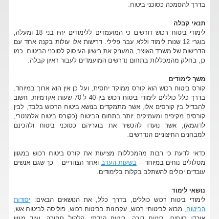
בדרך להסמכה כסוכני ביטוח.
תנאי קבלה
לימודי ביטוח רכוש דורשים כי המועמדים ללימודים יהיו בני 18 ומעלה,
בוגרי 12 שנות לימוד וללא עבר פלילי. דרישות אלו עולות בקנה אחד עם
הדרישות של משרד האוצר, המעניק את רישיון העיסוק לסוכני הביטוח. כמו
כן, בחלק מהמכללות בתחום נדרשים המועמדים לעבור ראיון קבלה.
משך לימודים
קורס ביטוח רכוש הוא קורס ממוקד יחסית, ועל כן אין הוא ארוך במיוחד.
בדרך כלל כוללים לימודי ביטוח רכוש בין 40 ל-70 שעות אקדמיות. חשוב
להבדיל בין קורסים אלו, אשר מתמקדים בנושא ביטוח הרכוש בלבד, לבין
קורסים מקיפים ומעמיקים יותר בתחום הביטוח (כקורס ביטוח אלמנטרי,
לדוגמא), אשר נועדו להכשיר את בוגריהם כסוכני ביטוח ולהכינם
למבחנים החיצוניים הנדרשים.
כדאי לדעת כי רבות מהמכללות מציעות את קורס ביטוח רכוש במגוון
מסלולים נוחים במיוחד –
בשעות הערב
ואחר הצהריים – כך שגם אנשים
עובדים יכולים להשתלב בקלות בלימודים.
נושאי לימוד
לימודי ביטוח רכוש כוללים, בדרך כלל, את הנושאים הבאים:
יסודות
הביטוח
, מבוא לביטוחי רכוש, עקרונות בביטוח רכוש, פוליסה לביטוח אש,
אובדן רווחים, ביטוח דירה, ביטוח הנדסי, קלקול סחורה, ועוד מגוון