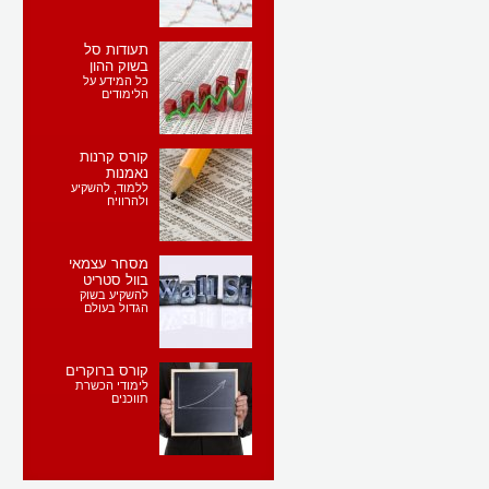
תעודות סל
בשוק ההון
כל המידע על
הלימודים
קורס קרנות
נאמנות
ללמוד, להשקיע
ולהרוויח
מסחר עצמאי
בוול סטריט
להשקיע בשוק
הגדול בעולם
קורס ברוקרים
לימודי הכשרת
תווכנים