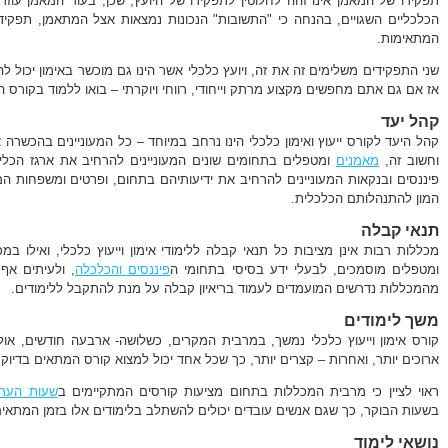
תפקידו של המאמן אינו זהה לחלוטין לתפקידו של היועץ, שכן, בעוד המאמן עוזר
הכלכליים השגויים, בהנחה כי "התשובות" הנכונות נמצאות אצל המתאמן, תפקיד
המתאימות.
שני התפקידים משלימים זה את זה, ויועץ כלכלי אשר הינו גם מוכשר באימון יכול לה
אז אם גם אתם מחפשים מקצוע מרתק וייחודי, רווחי ויוקרתי – בואו ללמוד בקורס
קהל יעד
קהל היעד לקורס ייעוץ ואימון כלכלי הינו נרחב במיוחד – כל המעוניינים בהכש
וחשוב זה,
מאמנים
ומטפלים בתחומים שונים המעוניינים להרחיב את ארגז הכלי
פיננסים ובנקאות המעוניינים להרחיב את ידיעותיהם בתחום, ופרטים ומשפחות המעו
המון להתנהלותם הכלכלית.
תנאי קבלה
מכללות רבות אינן מציבות כל תנאי קבלה ללימודי אימון וייעוץ כלכלי, ואילו ב
ומטפלים מוסמכים, לבעלי ידע בסיסי בתחומי ה
פיננסים והכלכלה
, ולעיתים אף
מהמכללות נדרשים המועמדים לעמוד בריאיון קבלה על מנת להתקבל ללימודים.
משך לימודים
קורס אימון וייעוץ כלכלי נמשך, במרבית המקרים, כשלושה- ארבעה חודשים, א
ארוכים יותר, ואחרות – קצרים יותר, כך שכל אחד יכול למצוא קורס המתאים בדיוק 
ראוי לציין כי מרבית המכללות בתחום מציעות קורסים המתקיימים ב
שעות הער
בשעות הבוקר, כך שגם אנשים עובדים יכולים להשתלב בלימודים אלו בזמן המתאים 
נושאי לימוד