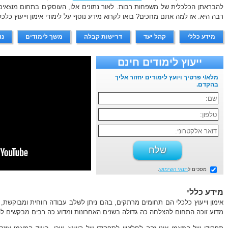
להבראתן הכלכלית של משפחות רבות. לאור נתונים אלו, העוסקים בתחום מוצאים,
רבה היא. אז למה אתם מחכים? בואו לקרוא מידע נוסף על לימודי אימון וייעוץ כלכלי
מידע כללי
קהל יעד
דרישות קבלה
משך לימודים
נו
ייעוץ לימודים חינם
מלא/י פרטיך ויועץ לימודים יחזור אליך
בהקדם.
מסכים ל
תנאי השימוש
.
מידע כללי
אימון וייעוץ כלכלי הם תחומים מרתקים, בהם ניתן לשלב עבודה רווחית ומבוקשת, 
מדוע זוכה התחום להצלחה כה גדולה בשנים האחרונות ומדוע כה רבים מבקשים ל