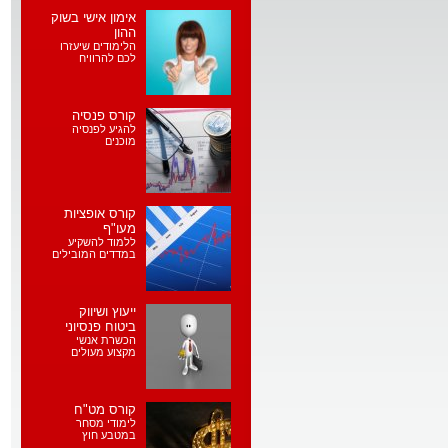
אימון אישי בשוק
ההון
הלימודים שיעזרו
לכם להרוויח
קורס פנסיה
להגיע לפנסיה
מוכנים
קורס אופציות
מעו"ף
ללמוד להשקיע
במדדים המובילים
ייעוץ ושיווק
ביטוח פנסיוני
הכשרת אנשי
מקצוע מעולים
קורס מט"ח
לימודי מסחר
במטבע חוץ