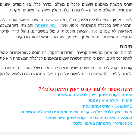
קורס הכשרת מאמנים ויועצים כלכליים משלב, בדרך כלל, בין לימודים עיוניים 
התנסויות ותרגולים מעשיים – לרבות הובלת תהליך וייעוץ של משפחה נזקקת.
לימודי אימון וייעוץ כלכלי כוללים, בד"כ, את הנושאים הבאים: מושגי יסוד בכל
והתנהגותיים בכלכלת המשפחה, מיסוי, אימון,
ייעוץ משפחתי
וקבוצתי, דיור ומשכנ
מאורעות לא צפויים, איזון הוצאות והכנסות, טיפול במשברים, ניהול סדרי עדיפו
התקציב המשפחתי, יחסי מאמן – מאומן, ועוד מגוון נושאי לימוד מרתקים.
סיכום
לסיכום, אם אתם מחפשים קריירה ייחודית ומרתקת, בה תוכלו לעזור ולתרום למשפ
להתפרנס היטב, ייתכן כי קורס הכשרת יועצים ומאמנים לכלכלת המשפחה הוא פתר
קורס זה יקנה לכם תוך חודשים ספורים יכולת להשתלב בשלל העבודות בתחום – כע
ולהתחיל לעזור למשפחות רבות לעלות על דרך המלך שתמנע מהם מליפול אל תוך
איפה אפשר ללמוד קורס ייעוץ ואימון כלכלי?
תפנית - קורס אימון וייעוץ לכלכלת המשפחה
יוזמות - קורס אימון עסקי
CoachME - קורס אימון עסקי
אוצר ייעוץ כלכלי בע"מ - קורס יועצים ומאמנים לכלכלת המשפחה
המכללה האקדמית כנרת - קורס אימון אישי ועסקי
מכון אדלר - התמחות באימון כלכלי