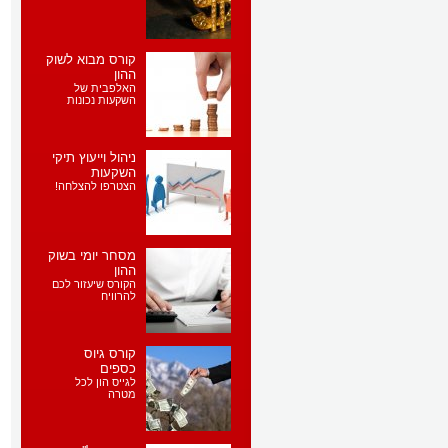
קורס מבוא לשוק
ההון
האלפבית של
השקעות נכונות
ניהול וייעוץ תיקי
השקעות
הצטרפו להצלחה!
מסחר יומי בשוק
ההון
הקורס שיעזור לכם
להרוויח
קורס גיוס
כספים
לגייס הון לכל
מטרה