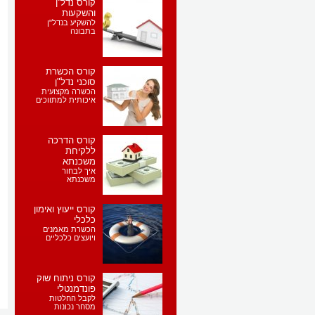
קורס נדל''ן
והשקעות
להשקיע בנדל"ן
בתבונה
קורס הכשרת
סוכני נדל"ן
הכשרה מקצועית
איכותית למתווכים
קורס הדרכה
ללקיחת
משכנתא
איך לבחור
משכנתא
קורס ייעוץ ואימון
כלכלי
הכשרת מאמנים
ויועצים כלכליים
קורס ניתוח שוק
פונדמנטלי
לקבל החלטות
מסחר נכונות