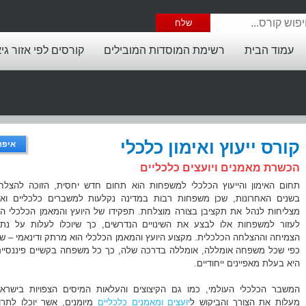
עמוד הבית
רשימת המוסדות המובילים
קורסים לפי אזור גי
קורס ייעוץ ואימון כלכלי
איפה
הכשרת מאמנים ויועצים כלכליים
תחום האימון והייעוץ הכלכלי למשפחות הוא תחום חדש יחסית, הזוכה להצלח
בשנים האחרונות, שכן משפחות רבות במדינה נקלעות למשברים כלכליים ואינ
מצליחות לנהל את תקציבן בצורה מוצלחת. תפקידו של היועץ והמאמן הכלכלי הו
לעזור למשפחות אלו לבצע את השינויים הנדרשים, כך שיוכלו לעלות על נתי
הצמיחה וההצלחה הכלכלית. מקצוע היועץ והמאמן הכלכלי הוא מרתק ודינאמי – שכ
כפי שכל משפחה אומללה, אומללה בדרכה שלה, כך כל משפחה בקשיים פיננסיים
היא בעלת מאפיינים ייחודיים.
המשבר הכלכלי העולמי, כמו גם הקיצוצים והעלאות המיסים הצפויות בישראל
מעלות את הצורך והביקוש ל
יועצים ומאמנים כלכליים
מיומנים, אשר יוכלו לתרו