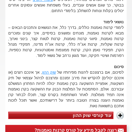
בבוקר, כך שגם אנשים עובדים, בעלי משפחות ואנשים עסוקים אחרים
יכולים בקלות ונוחות להשתלב בלימודי התחום.
נושאי לימוד
לימודי קרנות נאמנות כוללים, בדרך כלל, את הנושאים והתכנים הבאים –
מבוא לקרנות נאמנות, מונחים ומושגים בסיסיים, איך קונים ומוכרים
קרנות נאמנות, סיווגי קרנות נאמנות, קרנות לטווח קצר, בינוני וארוך,
קרנות שקליות, קרנות אג"ח כללי, קרנות אג"ח מדינה, תפקידי מנהל
הקרן, תפקידי נאמן הקרן, קרנות ממונפות ואסטרטגיות, קרנות כספיות,
רפורמות ושינויי חקיקה, ועוד מגוון נרחב של נושאי לימוד.
סיכום
לסיכום, אם ברצונכם ליהנות מפירותיו של
שוק ההון
, אך אינכם רוצים (או
אינכם יכולים) להקדיש את מירב זמנכם ומרצכם לניהול עצמאי של תיק
השקעות, אופציית ההשקעה בקרן נאמנות יכולה להיות הפתרון המושלם
עבורכם. אולם, הסתמכות על המלצות הבנק עת ההשקעה בקרן נאמנות
אינה תמיד מומלצת. לאחר השתתפות בקורס קצר, תוכלו לבחור קרן
נאמנות העונה בצורה הטובה ביותר על דרישותיכם, ואשר תוכל לזכות
אתכם בתשואות נאות.
עוד קורסי שוק ההון
רוצה לקבל מידע על קורס קרנות נאמנות?