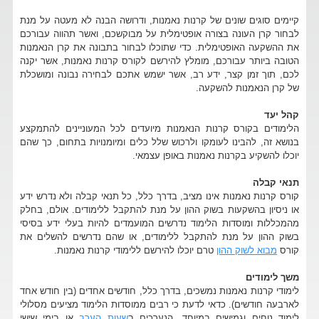
קיימים סוגים שונים של קרנות נאמנות, ודרושה הבנה לא מעטה על מנת
לבחור קרן העונה בצורה אופטימלית על מבוקשכם, ואשר תהווה עבורכם
את ההשקעה האופטימלית. כדי שתוכלו לבחור בתבונה את קרן הנאמנות
הטובה ביותר עבורכם, מומלץ להירשם לקורס קרנות נאמנות, אשר יקנה
לכם, תוך זמן קצר, ידע רב, אשר ישמש אתכם לבחירה נבונה ומושכלת
של קרן הנאמנות להשקעה.
קהל יעד
הלימודים בקורס קרנות הנאמנות מיועדים לכל המעוניינים להתמקצע
בנושא זה, להבינו לעומקו ולרכוש שלל כלים ומיומנויות בתחום, כך שהם
יוכלו להשקיע בקרנות נאמנות באופן עצמאי.
תנאי קבלה
קורס קרנות נאמנות אינו מציב, בדרך כלל, כל תנאי קבלה ולא נדרש ידע
או ניסיון בהשקעות בשוק ההון על מנת להתקבל ללימודים. אולם, בחלק
מהמכללות ומוסדות הלימוד נדרשים המועמדים להיות בעלי ידע בסיסי
בשוק ההון על מנת להתקבל ללימודים, או שהם נדרשים להשלים את
קורס
מבוא לשוק ההון
טרם יוכלו להירשם ללימודי קרנות נאמנות.
משך לימודים
לימודי קרנות נאמנות נמשכים, בדרך כלל, חודשים אחדים (בין חודש אחד
לארבעה חודשים). כדאי לדעת כי רבים ממוסדות הלימוד מציעים מסלולי
לימוד נוחים וגמישים במיוחד, הנערכים ב
שעות הערב
או בימי שישי