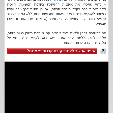
– כדאי שתכירו את אופציית ההשקעה בקרנות הנאמנות, הזוכות
לפופולאריות רבה בקרב הציבור הרחב, שכן הן מהוות דרך נוחה וקלה
במיוחד להשקיע בניירות ערך וליהנות מתשואות רבות, ללא הצורך לבחור
ספציפית ובתזמון המתאים כל מניה ומניה (או ניירות ערך אחרים) באופן
עצמאי.
אם ברצונכם להבין ולדעת כיצד בוחרים קרן נאמנות באופן הטוב ביותר,
עליכם להבין וללמוד היטב את הנושא. בואו לקרוא מידע נוסף על
הלימודים בקורס קרנות נאמנות.
איפה אפשר ללמוד קורס קרנות נאמנות?