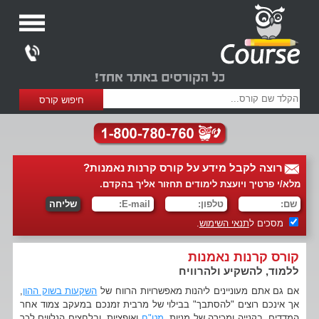
רוצה לקבל מידע על קורס קרנות נאמנות?
מלא/י פרטיך ויועצת לימודים תחזור אליך בהקדם.
מסכים ל
תנאי השימוש
.
קורס קרנות נאמנות
ללמוד, להשקיע ולהרוויח
אם גם אתם מעוניינים ליהנות מאפשרויות הרווח של
השקעות בשוק ההון
,
אך אינכם רוצים "להסתבך" בבילוי של מרבית זמנכם במעקב צמוד אחר
המדדים, בקנייה ומכירה של מניות,
מט"ח
ואופציות, ובלחצים הנלווים לכך