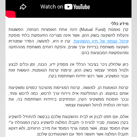
מידע כללי
קרן נאמנות (Mutual Fund) הינה אחת האופציות הנוחות, הפשוטות
והקלות להשקעה בשוק ההון, אשר אינה מצריכה התעסקות בלתי פוסקת
ו
ניהול עצמאי של תיק ההשקעות
. קרן זו היא, למעשה, הסדר שמטרתו
השקעה משותפת בניירות ערך שונים, והפקת רווחים משותפת מההחזקה
ומהעסקאות המבוצעות בהם.
כיוון שלחלק ניכר בציבור הכללי אין מספיק ידע, הבנה, זמן וכלים לבצע
ולנהל מסחר עצמאי בשוק ההון, קיימות קרנות הנאמנות, העושות זאת
עבור המשקיע, אשר רכש יחידות השתתפות בקרן.
קרנות הנאמנות הן, למעשה, קרנות המגייסות מהציבור כספים ומשקיעות
אותם במקומו. הן המחליטות אילו ניירות ערך לרכוש, כמה לרכוש ומתי,
ובכך חוסכות ממשקיעי הקרן, המחזיקים ביחידות השתתפות בה, את
הטרחה הנלווית לניהול השקעות עצמאי.
אולם, אם תפנו לבנק או לבית ההשקעות שלכם בבקשה להתחיל להשקיע
בקרן נאמנות, סביר להניח כי תקבלו המלצה להשקיע בקרן המנוהלת ע"י
אותו המוסד עצמו, אשר ממנה גורף המוסד את מירב הרווחים, ולאו דווקא
תקבלו המלצה אשר תעשה חסד עם השקעותיכם שלכם.