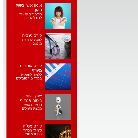
אימון אישי בשוק
ההון
הלימודים שיעזרו
לכם להרוויח
קורס פנסיה
להגיע לפנסיה
מוכנים
קורס אופציות
מעו"ף
ללמוד להשקיע
במדדים המובילים
ייעוץ ושיווק
ביטוח פנסיוני
הכשרת אנשי
מקצוע מעולים
קורס מט"ח
לימודי מסחר
במטבע חוץ