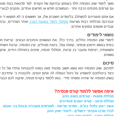
משך לימודי שוק הפנסיה תלוי בעומקו ובהיקפו של הקורס: לצד סדנאות בנות מפג
גם קורסים מקיפים הרבה יותר - הנמשכים חודש או חודשים אחדים, ומקנים לבוג
אם אתם מעוניינים להשתלב בלימודים חשובים אלו, אך חוששים כי לא תמצאו די זמן
עבורכם! מכללות רבות מציעות
מסלולי לימוד בשעות הערב
ואחר הצהריים, ובימ
עובדים ואנשים עסוקים אחרים.
נושאי לימודים
לימודי שוק הפנסיה כוללים, בדרך כלל, את הנושאים והתכנים הבאים: קריאת הד
בסיס בנושא חיסכון פנסיוני, קופות גמל, ביטוח מנהלים, קרן הפנסיה, קרנות השתל
ותוצאותיה, רציפות ומעבר בין קרנות, מסלולי פנסיה, שינוים בתוחלת החיים, שיקול
נושאים.
סיכום
לסיכום, שוק הפנסיה הוא נושא חשוב ומהותי מאין כמוהו להבטחת עתידו של כל 
כיצד ביכולתכם להשפיע על ניהול הגמלה לה אתם זכאים, ולהבטיח כי עתידכם י
בשוק הפנסיה עד שיהיה מאוחר מידי - בואו ללמוד בקורס פנסיה, שיקנה לכם הבנ
איפה אפשר ללמוד קורס פנסיה?
מכללת פסגות - קורסים בשוק ההון
מכללת מיטב - קורס יועצים פנסיונים
אוצר ייעוץ כלכלי בע"מ - סמינר פרישה - לפורשים מעבודה ובנות/ בני זוגן/ם
לנדר מרכז אקדמי ירושלים - לימודי שוק ההון
מכללת אתגר - לימודי שוק ההון