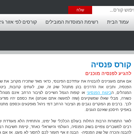
עמוד הבית
רשימת המוסדות המובילים
קורסים לפי אזור גי
קורס פנסיה
להגיע לפנסיה מוכנים
אם אתם מעוניינים להבטיח את עתידכם הפיננסי, כדאי מאד שתכירו מקרוב את שו
הפנסיה, ותבינו את הדרכים בהן מתנהל שוק זה, שכן, לעתים קרובות, ביטו
המנהלים, ה
ביטוח הפנסיוני
או קופות הגמל השייכים לציבור הרחב אינם מנוהלי
כשורה, מבלי שאלו שמשקיעים (שזה למעשה אתם ואנחנו) את כספם יהיו מודעי
לכך. ברבים מן המקרים נגבים מן הציבור הרחב דמי ניהול מופקעים וכספם מתנה
באפיקי חיסכון שאינם הוגנים.
לאור התמורות הרבות החלות בעולם הכלכלי של ימינו, והתחזית הלא מעודדת ש
רבים למשברים צפויים בשוק הפנסיה, העולמי והישראלי כאחד, קיימת חשיבות רב
להבנה והכרה של שוק הפנסיה- הבנה זו אף תעזור לכם לחסוך לא מעט. אז אם ג