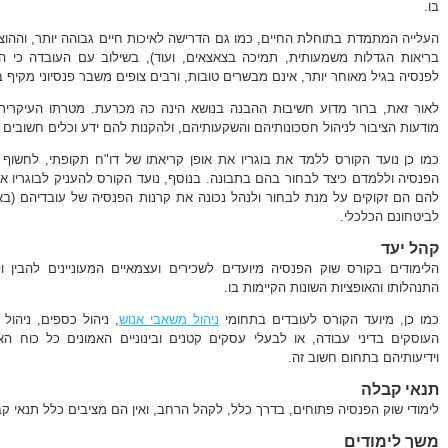
בו.
העלייה המתמדת בתוחלת החיים, כמו גם הדרישה לאיכות חיים גבוהה יותר, וההוצא
בריאות הגדלות משמעותית, תמיכה בצאצאים, ועוד), בשילוב עם העובדה כי הי
לפנסיה בגיל מאוחר יותר, אינם מבשרים טובות, ורבים צופים משבר פנסיוני מקיף 
לאור זאת, ברור מדוע חשיבות ההבנה בנושא הינה כה מכרעת. מטרתו העיקרית
מודעות הציבור לניהול חסכונותיהם והשקעותיהם, ולהקנות להם ידע וכלים חשובים לה
כמו כן נועד הקורס ללמד את בוגריו את אופן קריאתו של דו"ח תקופתי, לחשוף
הפנסיה וללמדם כיצד לבחור בהם בתבונה. בנוסף, נועד הקורס להעניק לבוגריו א
להם הם זקוקים על מנת לבחור ולנהל נכונה את קרנות הפנסיה של עובדיהם (
לביטחונם הכלכלי.
קהל יעד
הלימודים בקורס שוק הפנסיה מיועדים לשכירים ועצמאיים המעוניינים להבין 
התנהלותו והאופציות השונות הקיימות בו.
כמו כן, מיועד הקורס לעובדים בתחומי
ניהול משאבי אנוש
, ניהול כספים, ניהול 
העוסקים בדיני עבודה, או לבעלי עסקים קטנים ובינוניים האמונים כל כוח 
וידיעותיהם בתחום חשוב זה.
תנאי קבלה
לימודי שוק הפנסיה פתוחים, בדרך כלל, לקהל הרחב, ואין הם מציבים כלל תנאי ק
משך לימודים