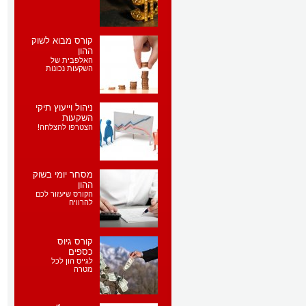
קורס מבוא לשוק
ההון
האלפבית של
השקעות נכונות
ניהול וייעוץ תיקי
השקעות
הצטרפו להצלחה!
מסחר יומי בשוק
ההון
הקורס שיעזור לכם
להרוויח
קורס גיוס
כספים
לגייס הון לכל
מטרה