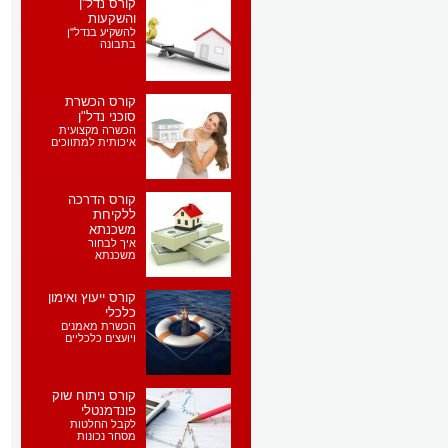
קורס נדל''ן
והשקעות
להשקיע בנדל"ן
בתבונה
קורס הכשרת
סוכני נדל"ן
הכשרה מקצועית
איכותית למתווכים
קורס הדרכה
ללקיחת
משכנתא
איך לבחור
משכנתא
קורס ייעוץ ואימון
כלכלי
הכשרת מאמנים
ויועצים כלכליים
קורס ניתוח שוק
פונדמנטלי
לקבל החלטות
מסחר נכונות