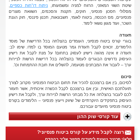
שיטת השווי המאזני, הרווח למניה ומשמעותו,
ניתוח דו"חות כספיים
,
מסלולי חסכון פנסיוני, חוקים, תקנות והסכמים, השוואת מוצרים
פנסיוניים, מס הכנסה, ביטוח לאומי, חשבונאות, תכנון פיננסי, חוק הגנת
השכר, ועוד מגוון נושאי לימוד.
תעודה
בוגרי קורס ביטוח פנסיוני, העומדים בהצלחה בכל הדרישות של מוסד
הלימודים, זכאים לקבל תעודת גמר מטעם המוסד בו למדו. שימו לב:
תעודה זו אינה מהווה רישיון לעסוק בתחום! על מנת לקבל את רישיון
העיסוק נדרשים הבוגרים לעמוד בהצלחה בכל דרישות הרשות לניירות
ערך – לעבור את המבחנים מטעמה, להשלים את חובת ההתמחות וכו'.
סיכום
לסיכום, בין אם ברצונכם להכיר את תחום הביטוח הפנסיוני מקרוב לצורך
תועלתכם האישית, ובין אם ברצונכם לקבל הכשרה איכותית, אשר תעזור
לכם לעבור בהצלחה את כל מבחני הרשות לניירות ערך, ולקבל את רישיון
העיסוק בתפקידים היוקרתיים של שיווק וייעוץ פנסיוני – הלימודים בקורס
ביטוח פנסיוני מיועדים עבורכם.
עוד קורסי שוק ההון
רוצה לקבל מידע על קורס ביטוח פנסיוני?
מלא/י פרטיך ויועצת לימודים תחזור אליך בהקדם.