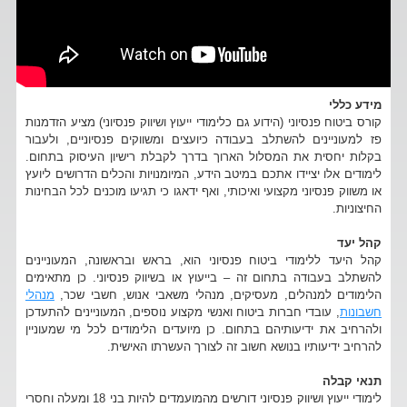
מידע כללי
קורס ביטוח פנסיוני (הידוע גם כלימודי ייעוץ ושיווק פנסיוני) מציע הזדמנות
פז למעוניינים להשתלב בעבודה כיועצים ומשווקים פנסיוניים, ולעבור
בקלות יחסית את המסלול הארוך בדרך לקבלת רישיון העיסוק בתחום.
לימודים אלו יציידו אתכם במיטב הידע, המיומנויות והכלים הדרושים ליועץ
או משווק פנסיוני מקצועי ואיכותי, ואף ידאגו כי תגיעו מוכנים לכל הבחינות
החיצוניות.
קהל יעד
קהל היעד ללימודי ביטוח פנסיוני הוא, בראש ובראשונה, המעוניינים
להשתלב בעבודה בתחום זה – בייעוץ או בשיווק פנסיוני. כן מתאימים
הלימודים למנהלים, מעסיקים, מנהלי משאבי אנוש, חשבי שכר,
מנהלי
חשבונות
, עובדי חברות ביטוח ואנשי מקצוע נוספים, המעוניינים להתעדכן
ולהרחיב את ידיעותיהם בתחום. כן מיועדים הלימודים לכל מי שמעוניין
להרחיב ידיעותיו בנושא חשוב זה לצורך העשרתו האישית.
תנאי קבלה
לימודי ייעוץ ושיווק פנסיוני דורשים מהמועמדים להיות בני 18 ומעלה וחסרי