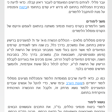
עבר פלילי. לעיתים נדרשים המועמדים לעבור ריאיון קבלה. כדאי לדעת כי
במרבית המכללות בתחום לא נדרש ידע קודם בתחומי ה
ביטוח
והפנסיה
על מנת להתקבל ללימודים.
משך לימודים
משך הלימודים בקורס ביטוח פנסיוני משתנה בהתאם לעומקו והיקפו של
הקורס ומסלול הלימודים:
קיימים מסלולים מלאים – הכוללים הכשרה מ-א' עד ת' למעוניינים ברישיון
עיסוק בתחום, ואלו נמשכים, בדרך כלל, בין שנה וחצי לשנתיים. קורסים
המיועדים למי אשר הינם בעלי פטור ממבחני הבסיס של הרשות לני"ע
(מימון וסטטיסטיקה, חשבונאות וכו'), נמשכים, בדרך כלל, בסביבות
השנה, וקורסים המיועדים לקהל הרחב, ואינם מכינים את בוגריהם לקבלת
הרישיון של הרשות לני"ע, יכולים לכלול כ-50 שעות אקדמיות, ולהמשך
חודשים ספורים בלבד.
כמו כן, כדאי לדעת שרבים ממוסדות הלימוד והמכללות מציעים מסלולי
לימוד ייחודיים ב
שעות הערב
ובימי שישי, כדיי להקל על אנשים עובדים
המעוניינים ללמוד נושא מרתק זה, ולקבל את ההכשרה האיכותית
והיוקרתית בתחום.
נושאי לימוד
לימודי ביטוח פנסיוני כוללים, בד"כ, את התכנים והנושאים הבאים:
עקרונות חשבונאיים והשפעתם על הדיווח הכספי, מבנה הדו"ח הכספי,