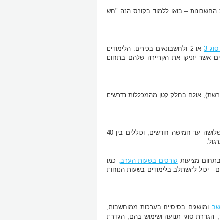
החשבונות – בואו ללמוד בקורס הנה "חש
וג 3
או 2 ולחשבונאים בכירים. הלימודים
ים אשר יזניקו את הקריירה שלהם בתחום
רשת), אולם בחלק קטן מהמכללות נדרשים
לימודי הנהלת חשבונות מעשית אינם ארוכים במיוחד, ובדרך כלל הם נמשכים כשלושה עד חמישה חודשים, וכוללים בין 40
 בתחום מציעות
קורסים בשעות הערב,
כמו
ם- יכול להשתלב בלימודים בשעות הנוחות
שב
ומושגים בסיסיים בערכות ממוחשבות,
, הגדרת סוגי תנועה ושימוש בהם, הגדרת