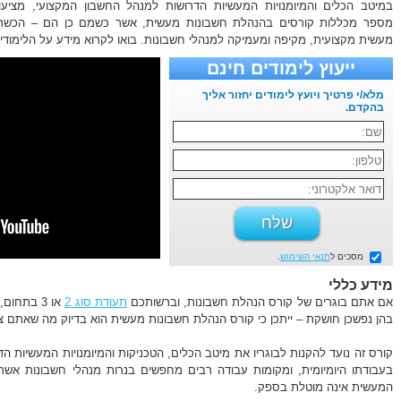
במיטב הכלים והמיומנויות המעשיות הדרושות למנהל החשבון המקצועי, מציעו
מספר מכללות קורסים בהנהלת חשבונות מעשית, אשר כשמם כן הם – הכשר
מעשית מקצועית, מקיפה ומעמיקה למנהלי חשבונות. בואו לקרוא מידע על הלימוד
ייעוץ לימודים חינם
מלא/י פרטיך ויועץ לימודים יחזור אליך
בהקדם.
מסכים ל
תנאי השימוש
.
מידע כללי
אם אתם בוגרים של קורס הנהלת חשבונות, וברשותכם
תעודת סוג 2
או 3 בתח
בהן נפשכן חושקת – ייתכן כי קורס הנהלת חשבונות מעשית הוא בדיוק מה שאתם צר
קורס זה נועד להקנות לבוגריו את מיטב הכלים, הטכניקות והמיומנויות המעשיות ה
בעבודתו היומיומית, ומקומות עבודה רבים מחפשים בנרות מנהלי חשבונות אש
המעשית אינה מוטלת בספק.