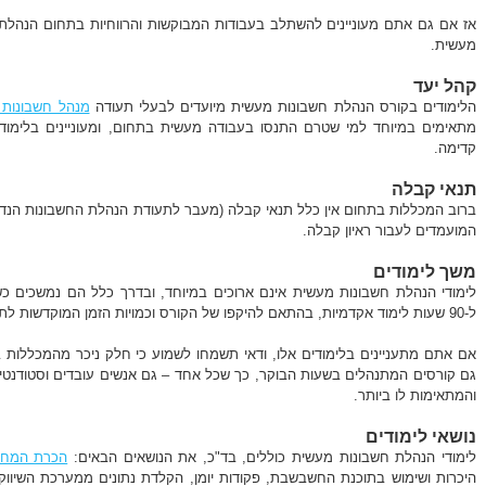
אז אם גם אתם מעוניינים להשתלב בעבודות המבוקשות והרווחיות בתחום הנהלת 
מעשית.
קהל יעד
הלימודים בקורס הנהלת חשבונות מעשית מיועדים לבעלי תעודה
מנהל חשבונות ס
מתאימים במיוחד למי שטרם התנסו בעבודה מעשית בתחום, ומעוניינים בלימוד
קדימה.
תנאי קבלה
ברוב המכללות בתחום אין כלל תנאי קבלה (מעבר לתעודת הנהלת החשבונות הנד
המועמדים לעבור ראיון קבלה.
משך לימודים
ל-90 שעות לימוד אקדמיות, בהתאם להיקפו של הקורס וכמויות הזמן המוקדשות לתרגול.
אם אתם מתעניינים בלימודים אלו, ודאי תשמחו לשמוע כי חלק ניכר מהמכללות
גם קורסים המתנהלים בשעות הבוקר, כך שכל אחד – גם אנשים עובדים וסטודנטי
והמתאימות לו ביותר.
נושאי לימודים
לימודי הנהלת חשבונות מעשית כוללים, בד"כ, את הנושאים הבאים:
הכרת המח
היכרות ושימוש בתוכנת החשבשבת, פקודות יומן, הקלדת נתונים ממערכת השיווק