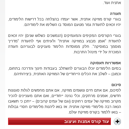
אתנית ועוד.
תעודה
בוגרי קורס מוזיקה אתנית, אשר יעמדו בהצלחה בכל דרישות הלימודים,
יהיו זכאים לתעודת גמר מטעם המוסד בו השלימו את לימודיהם.
בוגרי הקורסים המקיפים והמעמיקים (הנמשכים כשלוש שנים) יהיו זכאים
לתעודת "אומן מבצע במוזיקה אתנית" ולעיתים אף לתעודת "מדריך
מוסמך במוסיקה". חלק ממוסדות הלימוד מעניקים לבוגריהם תעודה
המוכרת על ידי מינהל התרבות.
אפשרויות תעסוקה
בסיום הלימודים יוכלו הבוגרים להשתלב בעבודות חינוך והדרכה בתחום,
וכמובן – לשלב את הכלים הייחודיים של המוזיקה האתנית, ביצירותיהם.
סיכום
לסיכום, אם אתם חיים ונושמים מוזיקה, אם אתם מחפשים לגלות סגנונות
חדשים, אומנים מרתקים, וכלי נגינה ייחודיים, ואם אתם מעוניינים להכיר
מקרוב מוזיקה של עמים רחוקים (וגם של עמים קרובים) – ייתכן כי תשאבו
הנאה רבה מלימודי מוזיקה אתנית. אז בואו ליהנות מלימודים חסרי גבולות
– בואו ללמוד בקורס מוזיקת עולם.
עוד קורס אמנות ועיצוב