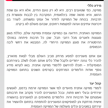
מידע כללי
מוזיקה, כפי שטוענים רבים, היא לא רק טעם החיים, אלא היא גם שפת
הרגש, והיא מהווה שפה בינלאומית, המקרבת בין לבבות ומגשרת בין
תרבויות. בכוחה של המוזיקה לחדור אל עמקי נפשותינו, לעורר בנו
זיכרונות עתיקים וערגה למקומות רחוקים, שבהם מעולם לא ביקרנו.
המוזיקה האתנית, הידועה גם כמוזיקה עממית ומוזיקת עולם, כוללת מגוון
סגנונות וז'אנרים מכל רחבי תבל, שכן כל תרבות פיתחה במהלך
ההיסטוריה את סגנון המוזיקה הייחודי לה, המבטא את רחשי ליבה
הכמוסים.
אם אתם מעוניינים למסע מרתק סביב העולם מבלי לצאת מהארץ,
להכיר כלי נגינה ייחודיים ולקבל שלל כלים אותם תוכלו לשלב ביצירתכם
המוסיקלית – תוכלו להירשם ללימודי מוזיקה אתנית. בואו לקרוא מידע
נוסף אודות הלימודים המרתקים בקורסים השונים בתחום המוזיקה
העממית.
קהל יעד
לימודי מוזיקה אתנית מיועדים למי אשר המוזיקה זורמת בדמם, לאנשים
יצירתיים ובעלי ראש פתוח, ובכל המעוניינים להכיר מקרוב את תרבותם
ואמנותם של תרבויות זרות. הלימודים מתאימים הן למעוניינים בהעשרה
אישית מרתקת והן למוסיקאים המעוניינים להתפתח בתחום ולהעשיר את
יצירתם במוטיבים וכלים מעולמה של המוזיקה העממית.