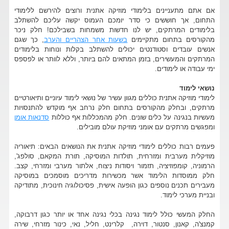
אם אתם מתעניינים בלימודי מוזיקה אתנית ורוצים להירשם ללימודי
התחום, אך חוששים כי סדר יומכם העמוס יקשה עליכם להשתלב
בלימודים המרתקים, יש לנו חדשות משמחות בשבילכם! חלק ניכר
מהקורסים בתחום מתקיימים
בשעות אחר הצהריים והערב
, כך שגם
אנשים עובדים וסטודנטים יכולים להשתלב בקלות ונוחות בלימודים
המרתקים והמעשירים, בזמן המתאים להם ביותר, וללא לוותר או לפספס
ימי עבודה או לימודים.
נושאי לימוד
לימודי מוזיקה אתנית כוללים מגוון עשיר של נושאי לימוד עיוניים ותיאורטיים
מרתקים, ובחלק מהקורסים בתחום חלק נרחב אף מוקדש להתנסויות
מעשיות בנגינה על כלים שונים. חלק מהמכללות אף כוללות
סדנאות אומן
ומפגשים מרתקים עם אומני מוזיקת עולם מובילים.
פעמים רבות כוללים לימודי מוזיקה אתנית את הנושאים הבאים: תיאוריה
מוזיקלית מערבית ומזרחית, תולדות המוסיקה, תורת המקאם, סולפג',
הרמוניה, קומפוזיציה, תזמור ויסודות ניצוח, אלתור מערבי ומזרחי, קצב.
חלק ממוסדות הלימוד אשר מכשירות מדריכים מוסמכים במוסיקה
מעבירים תכנים נוספים כגון הופעה אישית, פסיכולוגיה חינוכית, מתודיקה
ובניית מערכי לימוד.
החלק המעשי כולל לימוד נגינה בכלי נגינה אחד או יותר כגון דרבוקה,
קמנצ'ה, קאנון, סנטור, דוירה, קלרינט, חליל, נאי, כינור מזרחי, שירה