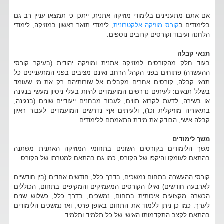
אם אתם מתעניינים בלימודי מוזיקה אתנית, ייתכן כי תמצאו עניין רב גם
בלימודים ב
קורס מוזיקה אלקטרונית
, לימודי תואר ראשון במוזיקה, לימודי
הלחנה ועיבוד וקורסים קרובים נוספים.
תנאי קבלה
בעוד חלק מהקורסים למוזיקה אתנית ומוזיקה יהודית (בעיקר קורסי
ההעשרה) פתוחים בפני הקהל הרחב ואינם מציבים בפני המתעניינים כל
תנאי קבלה, קורסים אחרים מקבלים אל שורותיהם רק את מי שעומד
בשלל תנאים: לעיתים נדרשים המועמדים להיות בעלי ניסיון מעשי בנגינה
או בשירה, לדעת לקרוא תווים, לעבור מבחנים ייעודיים שונים (בנגינה,
בתיאוריה מוזיקלית וכו'), ולעיתים אף נדרשים המועמדים לעבור ראיון
קבלה אישי, הבודק את מידת התאמתם ללימודים.
משך לימודים
משך הלימודים בקורסים השונים בתחומי המוזיקה האתנית משתנה
בהתאם לעומקו והיקפו של הקורס, כמו גם בהתאם למטרתו של הקורס.
קורסי ההעשרה בתחום נמשכים, בדרך כלל, חודשים אחדים (בין חודשיים
לארבעה חודשים) ואילו הקורסים המעמיקים והמקיפים בתחום, הכוללים
הכשרה מקצועית איכותית בתחום, נמשכים, בדרך כלל, כשלוש שנים
לערך. כמו כן ניתן ללמוד את התחום באופן פרטי, ואז נמשכים הלימודים
בהתאם לקצב התקדמותו האישי של כל תלמיד ותלמיד.