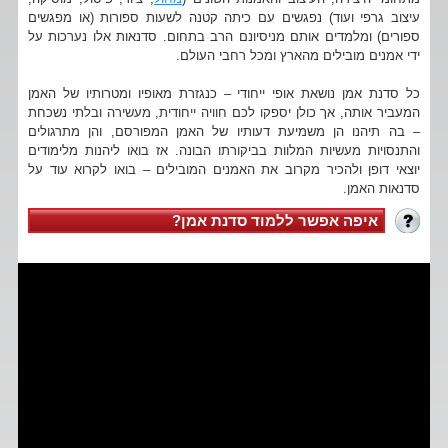
עיצוב גרפי ועוד) נפגשים עם כיתה קטנה לשעות ספורות (או מפגשים
ספורים) ומלמדים אותם מניסיונם הרב בתחום. סדנאות אלו נערכות על
ידי אמנים מובילים מהארץ ומכל רחבי העולם.
כל סדנת אמן נושאת אופי ייחודי – כנגזרת מאופיו ומטרותיו של האמן
המעביר אותה, אך כולן יספקו לכם חוויה ייחודית, מעשירה ובלתי נשכחת
– בה תיהנו הן משמיעת דעותיו של האמן המפורסם, והן מתרגולים
והתנסויות מעשיות המלוות בביקורתו הבונה. אז בואו ליהנות מלימודים
יוצאי דופן ולהכיר מקרוב את האמנים המובילים – בואו לקרוא עוד על
סדנאות האמן.
איפה אפשר ללמוד סדנת אמן?