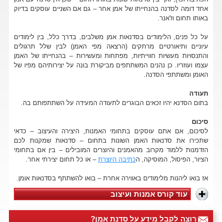
אחד דומה לסדנה בהנחייתו של אמן אחר – גם אם השניים עוסקים בדיוק
באותו תחום וז'אנר.
על כל פנים, הלימודים בסדנאות אמן משלבים, בדרך כלל, בין לימודים
עיוניים ותיאורטיים מרתקים (הרצאה מפי האמן) לבין שלל תרגולים
והתנסויות מעשיות חווייתיות, מפתחות ומעשירות – בהנחייתו של האמן
עצמו ועוזריו. כן נהנים המשתתפים מביקורת בונה על יצירותיהם מפיו של
האומן ומשתתפי הסדנה.
תעודה
בתום הסדנא יהיו זכאים הבוגרים לתעודה המעידה על השתתפותם בה.
סיכום
לסיכום, אם אתם עוסקים בתחומי האמנות, היצירה והעיצוב – כדאי
שתכירו את סדנאות האמן השונות בתחום – סדנאות שמקנות לכם
הזדמנות ללמוד מקרוב מהאמנים והיוצרים המובילים – בין אם בתחומי
הציור, הפיסול, המוסיקה, ה
כתיבה היוצרת
– או כל תחום יצירתי אחר.
אז בואו ליהנות מלימודים באווירה אחרת – בואו להשתתף בסדנאות אומן.
עוד קורס אמנות ועיצוב
רוצה לקבל מידע על סדנת אמן?