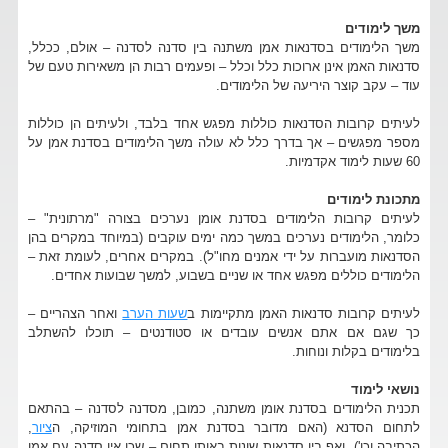
משך לימודים
משך הלימודים בסדנאות אמן משתנה בין סדנה לסדנה – אולם, ככלל,
סדנאות האמן אינן ארוכות כלל וכלל – ופעמים רבות הן משאירות טעם של
עוד – עקב קוצר היריעה של הלימודים.
לעיתים קרובות הסדנאות כוללות מפגש אחד בלבד, ולעיתים הן כוללות
מספר מפגשים – אך בדרך כלל לא עולה משך הלימודים בסדנת אמן על
60 שעות לימוד אקדמיות.
מתכונת לימודים
לעיתים קרובות הלימודים בסדנת אומן נערכים בצורה "מרתונית" –
כלומר, הלימודים נערכים במשך כמה ימים עוקבים (במיוחד במקרים בהן
הסדנאות מועברות על ידי אמנים מחו"ל). במקרים אחרים, לעומת זאת –
הלימודים כוללים מפגש אחד או שניים בשבוע, למשך שבועות אחדים.
לעיתים קרובות סדנאות האמן מתקיימות ב
שעות הערב
ואחר הצהריים –
כך שגם אם אתם אנשים עובדים או סטודנטים – תוכלו להשתלב
בלימודים בקלות ונוחות.
נושאי לימוד
תכנית הלימודים בסדנת אומן משתנה, כמובן, מסדנה לסדנה – בהתאם
לתחום הסדנא (האם מדובר בסדנת אמן בתחומי המוזיקה, ה
ציור
,
הכתיבה וכו'), ואף בין סדנאות שונות באותו תחום – שכן אין סדנה עם אמן