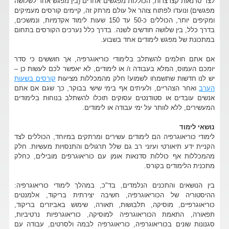
לצד סדנאות קצרצרות, הכוללות מפגשים אחדים (בין מפגש אחד לשלושה
מפגשים) ונועדו לפתוח צוהר אל עולם מרתק זה, קיימים קורסים מעמיקים
ומקיפים יותר, הכוללים כ-50 עד 150 שעות לימוד אקדמיות, ונמשכים,
בדרך כלל, בין שלושה חודשים לשנה. בדרך כלל נערכים הקורסים בתחום
במתכונת של מפגש לימודים אחד בשבוע.
אם אתם חולמים להשתלב בלימודי כוריאוגרפיה, אך חוששים כי סדר
יומכם העמוס, המלא בעבודה ו/ או לימודים, לא יאפשר לכם לעשות כן –
יש לנו חדשות שתשמחו לשמוע! חלק מהמכללות מציעות
קורסים בשעות
הערב
ואחר הצהריים, ולעיתים אף בימי שישי בבוקר, כך שגם אם אתם
אנשים עובדים או סטודנטים עסוקים תוכלו להשתלב בנוחות בלימודים
המעשירים, ללא לוותר על ימי עבודה או לימודים.
נושאי לימוד
לימודי כוריאוגרפיה הם לימודים עשירים ומרתקים במיוחד, הכוללים לצד
הקניית ידע תיאורטי ועיוני רב גם שלל תרגולים והתנסויות מעשיות. חלק
מהמכללות אף כוללות סדנאות אומן עם כוריאוגרפים מובילים, כחלק
מתכנית הלימודים בקורס.
בין הנושאים והתכנים הנלמדים, בד"כ, במהלך לימודי כוריאוגרפיה:
ההיסטוריה של הכוריאוגרפיה, חשיבה יצירתית בריקוד, אלמנטים
כוריאוגרפיים, מוסיקה, תלבושות, תאורה, שימוש באביזרים בריקוד,
תפאורה, התאמת הכוריאוגרפיה למוסיקה, כוריאוגרפיות נרטיביות,
סגנונות שונים בכוריאוגרפיה, כוריאוגרפיה לבמה ולסרטים, עבודה עם