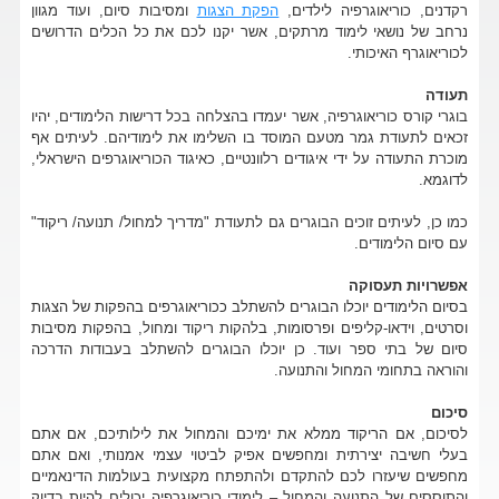
רקדנים, כוריאוגרפיה לילדים,
הפקת הצגות
ומסיבות סיום, ועוד מגוון
נרחב של נושאי לימוד מרתקים, אשר יקנו לכם את כל הכלים הדרושים
לכוריאוגרף האיכותי.
תעודה
בוגרי קורס כוריאוגרפיה, אשר יעמדו בהצלחה בכל דרישות הלימודים, יהיו
זכאים לתעודת גמר מטעם המוסד בו השלימו את לימודיהם. לעיתים אף
מוכרת התעודה על ידי איגודים רלוונטיים, כאיגוד הכוריאוגרפים הישראלי,
לדוגמא.
כמו כן, לעיתים זוכים הבוגרים גם לתעודת "מדריך למחול/ תנועה/ ריקוד"
עם סיום הלימודים.
אפשרויות תעסוקה
בסיום הלימודים יוכלו הבוגרים להשתלב ככוריאוגרפים בהפקות של הצגות
וסרטים, וידאו-קליפים ופרסומות, בלהקות ריקוד ומחול, בהפקות מסיבות
סיום של בתי ספר ועוד. כן יוכלו הבוגרים להשתלב בעבודות הדרכה
והוראה בתחומי המחול והתנועה.
סיכום
לסיכום, אם הריקוד ממלא את ימיכם והמחול את לילותיכם, אם אתם
בעלי חשיבה יצירתית ומחפשים אפיק לביטוי עצמי אמנותי, ואם אתם
מחפשים שיעזרו לכם להתקדם ולהתפתח מקצועית בעולמות הדינאמיים
והתוססים של התנועה והמחול – לימודי כוריאוגרפיה יכולים להיות בדיוק