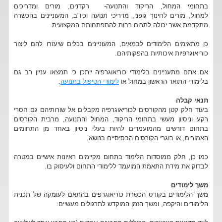
בתחומי המחול, הריקוד והתנועה- רקדנים, מורים ומדריכים
למחול, מורים לחינוך גופני, מדריכי תנועה וכיו"ב, המעוניינים בהכשרה
מתקדמת אשר יכולה לתרום רבות להתפתחותם המקצועית.
כן מתאימים הלימודים לבמאים, המעוניינים בכלים שיעזרו להם ליצור
כוריאוגרפיות איכותיות בהפקותיהם.
אם אתם מתעניינים בלימודי כוריאוגרפיה ייתכן כי תמצאו עניין רב גם
בלימודי התואר הראשון במחול או
לימודי הטיפול בתנועה
.
תנאי קבלה
בעוד חלק קטן מהקורסים לכוריאוגרפיה מקבלים אל שורותיהם גם חסרי
רקע וניסיון מעשי בתחומי הריקוד, המחול והתנועה, מרבית הקורסים
בתחום דורשים מהמועמדים להיות בעלי ניסיון באחד מן התחומים
האמורים, או בוגרי הקורסים הבסיסיים בנושא.
כמו כן, חלק ממוסדות הלימוד בתחום מקיימים ראיונות אישיים במטרה
לבדוק את מידת התאמת המועמד ללימודי התחום ולעיסוק בו.
משך לימודים
משך הלימודים בקורס הכשרת כוריאוגרפים בהתאם לעומקה של תכנית
הלימודים והיקפה, ומשך הזמן המוקדש לתרגולים מעשיים: