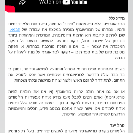
מידע כללי
הכוריאוגרפיה, הלא היא אמנות "חיבור" התנועה, היא תחום מלא יצירתיות
ודמיון. עבודתו של הכוריאוגרף מזכירה במקצת את עבודתו של
הבמאי
,
שכן לעיתים קרובות הוא הדמות הדומיננטית, המרכזית והמהותית ביותר
ביצירתן של יצירות מחול, ריקוד ותנועה. למעשה, כמעט כל הפקה
המכבדת את עצמה – בין אם זו הפקה מורכבת בברודווי, או הפקת
מסיבת סיום של בית ספר תיכון – זקוקה לכוריאוגרף על מנת להעלות על
הבמה.
בשנים האחרונות זוכים תחומי המחול והתנועה לשגשוג ופריחה, ומובן כי
בד בבד עולה הדרישה לכוריאוגרפים איכותיים אשר יוכלו להוביל את
התחום, לתת דרור לחזונם האישי וליצור יצירות מרגשות ובלתי נשכחות.
אז אם גם אתה חולם להיות כוריאוגרף (או אם את חולמת להיות
כוריאוגרפית) ואתם רוצים לקבל מעט מידע אודות אפשרויות הלימודים
הפתוחות בפניכם, הגעתם למקום הנכון – בעמוד זה תוכלו שלל פרטים
אודות לימודים אלו, אשר יכשירו אתכם במיטב הידע, הכלים והמיומנויות
הדרושים לכוריאוגרף המקצועי והאיכותי.
קהל יעד
הלימודים בקורס כוריאוגרפיה מיועדים לאנשים יצירתיים, בעלי רקע וניסיון