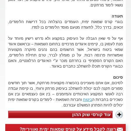
נושאי לימוד מרתקים.
תעודה
בוגרי קורס שמאות ימית, העומדים בהצלחה בכל דרישות הלימודים,
זכאים, בדרך כלל, לתעודה מטעם מוסד הלימודים בו למדו.
אף על פי שאין הגבלה על העיסוק במקצוע ולא נדרש רישיון מיוחד על
מנת לעסוק בו, קיימים איגודים מרכזיים בתחום השמאות – ובראשם איגוד
שמאי ביטוח בישראל, אשר הרשומים בהם נהנים מיוקרה מקצועית
ואפשרויות פרנסה רבות. על כן מומלץ לברר, טרם תחילת הלימודים,
האם הקורס הספציפי בו בחרתם מוכר ע"י האיגודים הרלוונטיים, והאם
כבוגרי הקורס תוכלו להשתלב כחברים באיגוד.
סיכום
לסיכום, אם אתם מעוניינים בהכשרה מקצועית מרתקת, אשר תוך חודשים
ספורים תקנה לכם יכולת להשתלב בעיסוק מרתק ורווחי, בו קיימת עבודה
רבה לאנשי המקצוע האיכותיים והמיומנים – בין אם כעצמאיים ובין אם
כשכירים בחברות ה
ביטוח
וחברות השמאות - לימודים בקורס שמאות ימית
יכולים להיות הפתרון המושלם עבורכם.
עוד קורסי שוק ההון
רוצה לקבל מידע על קורס שמאות ימית ואווירית?