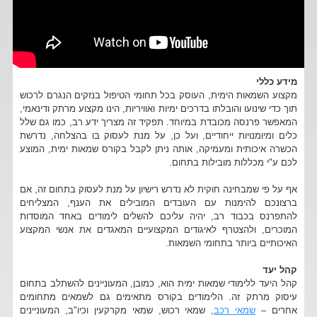
מידע כללי
מקצוע השמאות הימית, העוסק בכל תחומי הטיפול בנזקים הנגרם לרכוש
תוך כדי שינועו והובלתו בדרכים ימיות ואוויריות, הינו מקצוע מרתק ודינאמי,
המאפשר פרנסה מכובדת במיוחד. תפקיד זה מצריך ידע רב, כמו גם שלל
כלים ומיומנויות ייחודיים, ועל כן, על מנת לעסוק בו בהצלחה, נדרשת
הכשרה איכותית ומעמיקה, אותה ניתן לקבל בקורס שמאות ימית, המוצע
לכם ע"י מכללות מובילות בתחום.
אף על פי שמבחינה חוקית לא נדרש רישיון על מנת לעסוק בתחום זה, אם
ברצונכם להימנות עם העובדים המובילים את הענף, המצליחים
להתפרנס בכבוד רב, יהיה עליכם להשלים לימודים באחד המוסדות
המוכרים, ולהצטרף לאיגודים המקצועיים המאגדים את אנשי המקצוע
האיכותיים ביותר בתחומי השמאות.
קהל יעד
קהל היעד ללימודי שמאות ימית הוא, כמובן, המעוניינים להשתלב בתחום
עיסוק מרתק זה. הלימודים בקורס מתאימים גם לשמאים מתחומים
אחרים –
שמאי רכב
, שמאי רכוש, שמאי מקרקעין וכיו"ב, המעוניינים