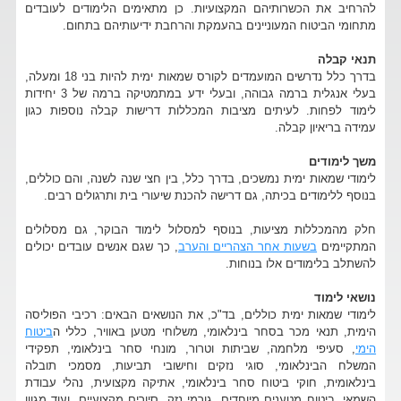
להרחיב את הכשרותיהם המקצועיות. כן מתאימים הלימודים לעובדים
מתחומי הביטוח המעוניינים בהעמקת והרחבת ידיעותיהם בתחום.
תנאי קבלה
בדרך כלל נדרשים המועמדים לקורס שמאות ימית להיות בני 18 ומעלה,
בעלי אנגלית ברמה גבוהה, ובעלי ידע במתמטיקה ברמה של 3 יחידות
לימוד לפחות. לעיתים מציבות המכללות דרישות קבלה נוספות כגון
עמידה בריאיון קבלה.
משך לימודים
לימודי שמאות ימית נמשכים, בדרך כלל, בין חצי שנה לשנה, והם כוללים,
בנוסף ללימודים בכיתה, גם דרישה להכנת שיעורי בית ותרגולים רבים.
חלק מהמכללות מציעות, בנוסף למסלול לימוד הבוקר, גם מסלולים
המתקיימים
בשעות אחר הצהריים והערב
, כך שגם אנשים עובדים יכולים
להשתלב בלימודים אלו בנוחות.
נושאי לימוד
לימודי שמאות ימית כוללים, בד"כ, את הנושאים הבאים: רכיבי הפוליסה
הימית, תנאי מכר בסחר בינלאומי, משלוחי מטען באוויר, כללי ה
ביטוח
הימי
, סעיפי מלחמה, שביתות וטרור, מונחי סחר בינלאומי, תפקידי
המשלח הבינלאומי, סוגי נזקים וחישובי תביעות, מסמכי תובלה
בינלאומית, חוקי ביטוח סחר בינלאומי, אתיקה מקצועית, נהלי עבודת
השמאי, ביטוח מטענים מיוחדים, גורמי נזק, סיורים מקצועיים, ועוד מגוון