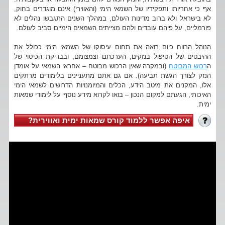
אף כי אחריותו ותפקידיו של השמאי הימי (והאווירי) אינם מוגדרים בחוק,
לא בישראל ולא ברוב מדינות העולם, במהלך השנים התגבשו נהלים לא
פורמליים, על פיהם עובדים ולהם מצייתים השמאים הימיים סביב לעולם.
הנוהל הרווח כיום רואה את תחום עיסוקו של השמאי הימי ככולל את
ההיבטים של הטיפול בנזקים, הערכתם וצמצומם, ובבדיקת הכיסוי של
ה
רכוש המבוטח
(ובמקרה שאין הרכוש מבוטח – אחראי השמאי על אומדן
הנזק לצורך הגשת תביעה). אם גם אתם מתעניינים בלימודים מרתקים
אלו, המקנים את מיטב הידע, הכלים והמיומנויות הדרושים לשמאי הימי
האיכותי, הגעתם למקום הנכון – בואו לקרוא מידע נוסף על לימודי שמאות
ימית.
איפה אפשר ללמוד קורס שמאות ימית ואווירית?