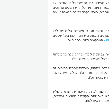
דע מעמיק, כמו גם שלל כלים ייעודיים, על
שרד האוצר. את כל הידע והכלים הדרושים
ובילים, תוכלו לקבל בקורס הכשרת יועצים
י ורווחי זה. כן מיועדים הלימודים לכל
רכים מקצועיים שונים – כגון בעלי עסקים
נוש
המבקשים להבין בתחום וכו'.
תנאי הקבלה ללימודי הכשרת יועצים פנסיונים כוללים, בדרך כלל, דרישה להשלמת 12 שנות לימוד (בחלק ניכר מהמוסדות
מוקדם בתחום, מוסדות אחרים פתוחים גם
לק מהמוסדות, יכולות לכלול ראיון קבלה,
שבונאות וכו').
, הכנה לבחינות היסוד של הרשות לני"ע
הינו קצר יותר. הקורסים המלאים נמשכים,
עשרה חודשים לשנה.