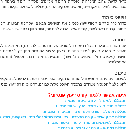
כדאי לדעת שרוב המכללות ומוסדות הלימוד מקיימים מסלולי לימוד בשעות הע
סטודנטים לתארים אקדמיים, ואנשים עסוקים אחרים, יכולים להשתלב בקלות ונוחות
נושאי לימוד
בדרך כלל כוללים לימודי ייעוץ פנסיוני את הנושאים הבאים: עקרונות הביטוח, דינ
ביטוח, קרנות השתלמות, קופות גמל, הכנה לבחינות, ועוד מגוון נרחב של נושאים.
תעודה
אם תעמדו בהצלחה בכל דרישות הלימודים של המוסד בו למדתם, תהיו זכאים לקב
תעודה זו מהווה רישיון לעסוק בתחום. רישיון הייעוץ הפנסיוני ניתן רק לעומדי
האוצר (מקצועית א', מקצועית ב' ועוד), המסיימים את חובת הסטאז' (התמחו
הממשלתיים.
סיכום
לסיכום, אם אתם מחפשים לימודים מרתקים, אשר יכשירו אתכם להשתלב במקצוע מב
להגיע לגיל הפנסיה מצוידים בתכנית האופטימלית עבורם, ייתכן כי קורס ייעוץ פנסי
איפה אפשר ללמוד קורס ייעוץ פנסיוני?
המכללה למינהל - קורס ביטוח פנסיוני
כרמל לימודי חוץ - קורס ייעוץ ושיווק פנסיוני
מכללת מישלב - קורס תכנון מערך הביטוח הפנסיוני
מכללת אריק אשד - קורס הכשרת יועצי השקעות/מנהלי תיקי השקעות, מסלול 
המכללה לפיננסים וביטוח - לימודי ביטוח פנסיוני
מכללת רמת גן - קורס ייעוץ ושיווק פנסיוני