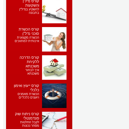
קורס נדל''ן
והשקעות
להשקיע בנדל"ן
בתבונה
קורס הכשרת
סוכני נדל"ן
הכשרה מקצועית
איכותית למתווכים
קורס הדרכה
ללקיחת
משכנתא
איך לבחור
משכנתא
קורס ייעוץ ואימון
כלכלי
הכשרת מאמנים
ויועצים כלכליים
קורס ניתוח שוק
פונדמנטלי
לקבל החלטות
מסחר נכונות