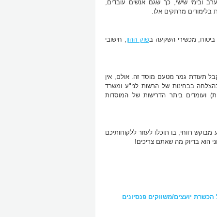
רב ובימי שישי, כך שגם אנשים עובדים,
 בלימודים מרתקים אלו.
י ביטוח, מכשירי השקעה ב
שוק ההון
, חישובי
ל תעודת גמר מטעם מוסד זה. אולם, אין
ם בהצלחה בבחינות של הרשות לני"ע ומשרד
ת) ועומדים ביתר הדרישות של המוסדות
וקש רווחי, בו תוכלו לעזור ללקוחותיכם
וני הוא בדיוק מה שאתם צריכים!
הכשרת יועצים/משווקים פנסיונים