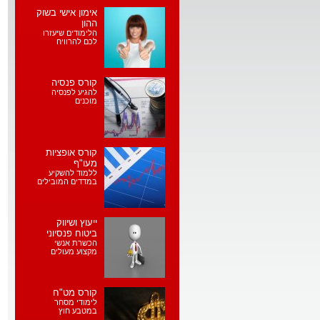
אימון אישי בשוק
ההון
הלימודים שיעזרו
לכם להרוויח
קורס פנסיה
להגיע לפנסיה
מוכנים
קורס אופציות
מעו"ף
ללמוד להשקיע
במדדים המובילים
ייעוץ ושיווק
ביטוח פנסיוני
הכשרת אנשי
מקצוע מעולים
קורס מט"ח
לימודי מסחר
במטבע חוץ