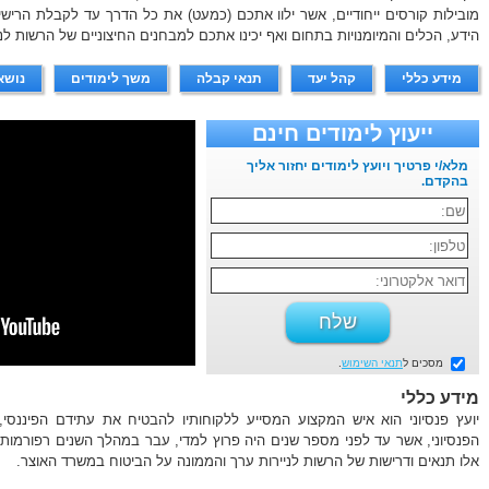
מובילות קורסים ייחודיים, אשר ילוו אתכם (כמעט) את כל הדרך עד לקבלת הרישיון
הידע, הכלים והמיומנויות בתחום ואף יכינו אתכם למבחנים החיצוניים של הרשות לנ
מידע כללי
קהל יעד
תנאי קבלה
משך לימודים
נושא
ייעוץ לימודים חינם
מלא/י פרטיך ויועץ לימודים יחזור אליך
בהקדם.
מסכים ל
תנאי השימוש
.
מידע כללי
יועץ פנסיוני הוא איש המקצוע המסייע ללקוחותיו להבטיח את עתידם הפיננסי
הפנסיוני, אשר עד לפני מספר שנים היה פרוץ למדי, עבר במהלך השנים רפורמות, 
אלו תנאים ודרישות של הרשות לניירות ערך והממונה על הביטוח במשרד האוצר.