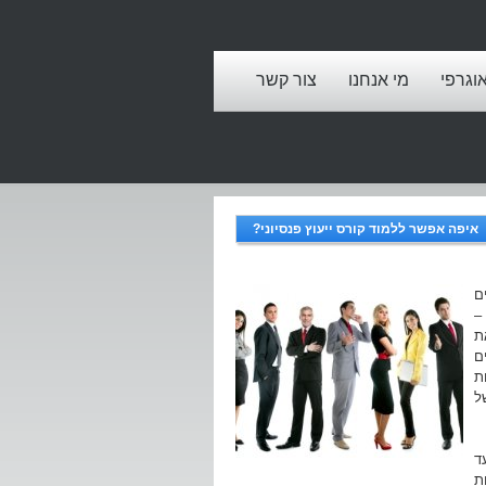
אוגרפי
מי אנחנו
צור קשר
איפה אפשר ללמוד קורס ייעוץ פנסיוני?
ם
–
ת
ם
ת
ל
ד
ת