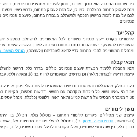
כיוון שתחום הפנסיה הוא סבוך ומורכב, ונתון לשינויים מתמידים ורפורמות, דרוש י
מנת לעסוק בתחום בהצלחה. כמו כן, על מנת לעסוק בתחום, נדרש רישיון מטעם מ
לכם על מנת לזכות ברישיון הנכסף ולהשתלב בעבודה בתחום, כיועצים פנסיוניים מ
פנסיוניים.
קהל יעד
הלימודים בקורס ייעוץ פנסיוני מיועדים לכל המעוניינים להשתלב במקצוע יוקרת
המעוניינים להעמיק ידיעותיהם והבנתם בתחום חשוב זה לצורך העשרה אישית, או לצ
ומנהלים המעוניינים להבין בתחום כדיי לדאוג לעובדיהם (ולעצמם),
מנהלי משאבי א
תנאי קבלה
קיימת דרישה לבגרות מלאה) וכן נדרשים המועמדים להיות בני 18 ומעלה וללא עבר פלילי ועבירות הנושאות קלון.
בעוד בחלק מהמכללות והמוסדות נדרשים המועמדים להיות בעלי ניסיון או ידע 
עבור מי שאינו נושא כל היכרות מוקדמת עם הנושא. דרישות נוספות, הקיימות בח
פטור ממבחני הבסיס של הרשות לני"ע ותואר ראשון רלוונטי (כלכלה, מנהל עסקים, ח
משך לימודים
קיימים שני מסלולים עיקריים ללימודי התחום – מסלול מלא, הכולל, בין היתר
(חשבונאות,
סטטיסטיקה ומימון
וכו'), ומסלול לבעלי פטורים מבחינות אלו, אשר 
בדרך כלל, בין שנה וחצי לשנתיים, ואילו הקורסים לבעלי פטור נמשכים, לרב, בין 