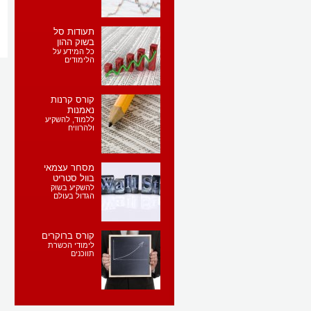
תעודות סל
בשוק ההון
כל המידע על
הלימודים
קורס קרנות
נאמנות
ללמוד, להשקיע
ולהרוויח
מסחר עצמאי
בוול סטריט
להשקיע בשוק
הגדול בעולם
קורס ברוקרים
לימודי הכשרת
תווכנים