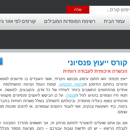
עמוד הבית
רשימת המוסדות המובילים
קורסים לפי אזור גי
קורס ייעוץ פנסיוני
הכשרה איכותית לעבודה רווחית
ייעוץ פנסיוני הוא תחום עיסוק מבוקש ויוקרתי, אשר העובדים בו מייעצים לאנשי
פרטיים בתחום החיסכון וה
ביטוח הפנסיוני
, קופות הגמל וקרנות ההשתלמות 
אחדים מהתחומים החשובים ביותר לעתידו של כל אדם, והקובעים, למעשה, א
תנאי חייו הצפויים בהגיעו לגיל ה
פנסיה
. על כן הביקוש ליועצים פנסיוניים מקצועיי
ואיכותיים נמצא בעלייה מתמדת, וביכולתם להשתלב בשלל משרות רווחיות בחברו
ביטוח, בתי השקעות ובנקים, ואף לעבוד כיועצים עצמאיים, או להקים סוכנות מש
עצמם.
אם גם אתם שוקלים להצטרף לתחום מרתק זה, אך חוששים מהדרך הסבוכה ע
לקבלת הרישיון – יש לנו חדשות טובות עבורכם – כיום, מציעות מספר מכללו