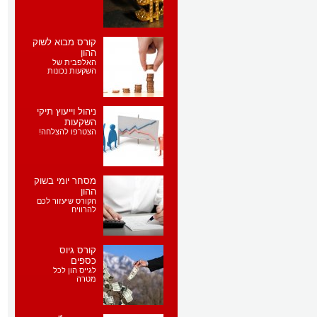
קורס מבוא לשוק
ההון
האלפבית של
השקעות נכונות
ניהול וייעוץ תיקי
השקעות
הצטרפו להצלחה!
מסחר יומי בשוק
ההון
הקורס שיעזור לכם
להרוויח
קורס גיוס
כספים
לגייס הון לכל
מטרה