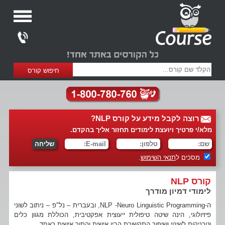
רוצה לקבל מידע על קורס NLP?
מלא/י פרטיך ויועצת לימודים תחזור אליך בהקדם.
מסכים ל
תנאי השימוש
.
קורס NLP
לימודי דמיון מודרך
ה-NLP -Neuro Linguistic Programming, ובעברית – נל"פ – ניתוב לשוני
פיזיולוגי, הינה שיטה טיפולית ייעוצית אפקטיבית, הכוללת מגוון כלים
וטכניקות לשינוי ושיפור התקשורת הבין אישית והתוך אישית כאחד.