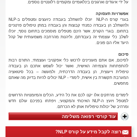
על ידי איגודים וארגונים בינלאומיים ומקומיים רלוונטיים נוספים.
אפשרויות תעסוקה
בוגרי קורס ה-NLP יוכלו להשתלב בעבודה כיועצים ומטפלים ב-NLP
ולהשתלב הן בעבודה כמנחי קבוצות והן בעבודה במתן טיפולים פרטניים
בתחום. בוגרי הקורס, אשר הינם מטפלים מוסמכים בתחום נוסף, יוכלו
לשלב כלי עוצמתי זה בעבודתם, וליהנות מהרחבה משמעותית של קהל
היעד אליו הם פונים.
סיכום
לסיכום, אם אתם מעוניינים לרכוש כלי אפקטיבי ועוצמתי, התורם רבות
להתפתחות והצמיחה האישית, ואשר יכול לשמש אתכם הן בעבודה
טיפולית וייעוצית, הן בעבודה הדרכתית, ולמעשה – בכל סיטואציה
המערבת תקשורת בין אישית, לימודי - NLP יכולים להיות בדיוק מה שאתם
מחפשים.
לימודים מרתקים אלו יקנו לכם את כל הידע, הכלים והמיומנויות הדרושים
למטפל ויועץ ה-NLP האיכותי והמקצועי, ויפתחו בפניכם עולם חדש
ומרהיב של יכולות טיפוליות אותן לא הכרתם.
עוד קורסי רפואה משלימה
רוצה לקבל מידע על קורס NLP?