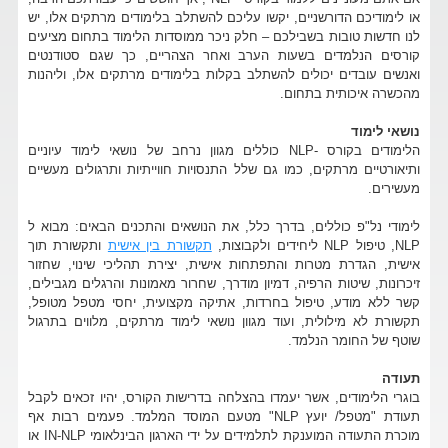
או לימודיכם הדורשניים, יקשו עליכם להשתלב בלימודים מרתקים אלו, יש
לנו חדשות טובות בשבילכם – חלק ניכר ממוסדות הלימוד בתחום מציעים
קורסים הנלמדים בשעות הערב ואחר הצהריים, כך שגם סטודנטים
ואנשים עובדים יכולים להשתלב בקלות בלימודים מרתקים אלו, וליהנות
מהכשרה איכותית בתחום.
נושאי לימוד
הלימודים בקורס -NLP כוללים מגוון נרחב של נושאי לימוד עיוניים
ותיאורטיים מרתקים, כמו גם שלל התנסויות חווייתיות ותרגולים מעשיים
מעשירים.
לימודי נל"פ כוללים, בדרך כלל, את הנושאים והתכנים הבאים: מבוא ל
NLP, טיפול NLP ליחידים ולקבוצות,
תקשורת בין אישית
ותקשורת תוך
אישית, הגדרת מטרות והתפתחות אישית, יצירת תהליכי שינוי, שחזור
זיכרונות, שיטות הרפיה, דמיון מודרך, שחרור מאמונות והרגלים מגבילים,
קשר ללא מודע, טיפול בחרדות, אתיקה מקצועית, יחסי מטפל מטופל,
תקשורת לא מילולית, ועוד מגוון נושאי לימוד מרתקים, מלווים בתרגול
שוטף של החומר הנלמד.
תעודה
בוגרי הלימודים, אשר יעמדו בהצלחה בדרישות הקורס, יהיו זכאים לקבל
תעודת "מטפל/ יועץ NLP" מטעם המוסד המלמד. פעמים רבות אף
מוכרת התעודה המוענקת לתלמידים על ידי הארגון הבינלאומי IN-NLP או