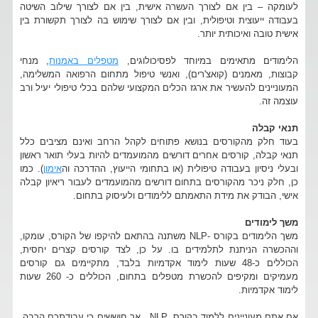
לעומקה – בין אם לצורך העשרה אישית, בין אם לצורך שילוב השיטה
בעבודה ייעוצית וטיפולית, ובין אם לצורך שימוש בה לצורך תקשורת בין
אישית טובה ואיכותית יותר.
הלימודים מתאימים במיוחד לפסיכולוגים,
מטפלים באמנות
, מנחי
קבוצות, מאמנים (קואצ'רים), ואנשי טיפול מתחום הרפואה המשלימה,
המעוניינים להעשיר את ארגז הכלים המקצועי שלהם בכלי טיפולי יעיל ורב
עוצמה זה.
תנאי קבלה
בעוד חלק מהקורסים בנושא פתוחים לקהל הרחב ואינם מציבים כלל
תנאי קבלה, קורסים אחרים דורשים מהמועמדים להיות בעלי תואר ראשון
ובעלי ניסיון בעבודה טיפולית (או בתחומי הייעוץ, ההדרכה וה
אימון
). כמו
כן, חלק ניכר מהקורסים בתחום דורשים מהמועמדים לעבור ריאיון קבלה
אישי, הבודק את מידת התאמתם ללימודים ולעיסוק בתחום.
משך לימודים
משך הלימודים בקורס -NLP משתנה בהתאם להיקפו של הקורס, עומקו,
וההכשרה הניתנת לתלמידים בו. על כן, לצד קורסים קצרים יחסית,
הכוללים כ-48 שעות לימוד אקדמיות בלבד, מתקיימים גם קורסים
מעמיקים ומקיפים להכשרת מטפלים בתחום, הכוללים כ- 260 שעות
לימוד אקדמיות.
אם אתם מעוניינים ללמוד בקורס NLP , אך חוששים כי עבודתכם הרבה,