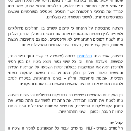
שיטה ה- NLP, פותחה בארצות הברית בשנות ה-70 של המאה ה-20 עלי
ידי אנשי מחקר מתחומי הפסיכולוגיה, הבלשנות ומדעי המוח, אשר ניסו
לבודד את מרכיבי התקשורת אשר הופכים מטפלים מפורסמים ואנשים
מפורסמים אחרים, לאשפי תקשורת כה מוצלחים.
השיטה מתבססת על ההנחה כי קיימים קשרים בין תהליכים נוירולוגיים
ולשוניים לבין דפוסים התנהגותיים אותם אנו רוכשים במהלך החיים, ועל כן
ניתן לשנות דפוסים התנהגותיים לא אדפטיביים, כמו גם מחשבות, רגשות
ואמונות, בזמן קצר יחסית, בעזרת שינוי ההתניות המפעילות אותנו.
השיטה, אשר הינה
הוליסטית
ברוחה (מאמינה כי קשרי הגוף נפש הינם,
למעשה, מערכת אחת, וכי כל שינוי נפשי מוצא ביטויו גם בפן הפיזי
ולהיפך) רואה את המחשבות כבעלות יכולת השפעה על הבריאות הפיזית
והנפשית כאחד, ועל כן חלק מההתערבויות בשיטה עוסקות בשינוי
תפיסות, אמונות ומחשבות, וחלק – בשינוי התנהגויות, במטרה לנתב
ולתכנת מחדש את הגורמים הפוגעים ופוגמים בבריאותנו ותפקודינו.
בין העקרונות הנמצאים בשימוש רב בטכניקות הטיפוליות והייעוציות בשיטה
ניתן למנות את הדמיון המודרך, את החתירה לקשר עם התת מודע, את
פתרון הקונפליקטים הפנימיים, את שינוי האמונות המגבילות ושינוי היחס
לחוויות העבר, וכמובן – שינוי ההתנהגויות.
קהל יעד
הלימודים בקורס -NLP מיועדים עבור כל המעוניינים להכיר זו שיטה זו