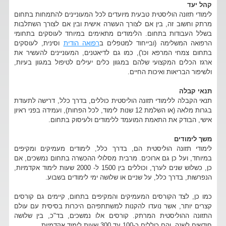
קהל יעד
לימודי תזונה הוליסטית טבעית מיועדים לכל המעוניינים להתמחות בתחום
מרתק וחשוב זה, בין אם לצורך העשרה אישית ובין אם לצורך השתלבות
בשלל העבודות בתחום. הלימודים מתאימים במיוחד לעוסקים בתחומי
הרפואה המשלימה (ובייחוד למטפלים ב
רפואה הודית
וסינית, לעוסקים
בתחום צמחי המרפא וכו'), כמו גם לדיאטנים, המעוניינים להעשיר את
ארגז הכלים המקצועי שלהם במגוון כלים יעילים לטיפול במגוון בעיות,
ולשיפור הבריאות ואיכות החיים.
תנאי קבלה
תנאי הקבלה ללימודי תזונה הוליסטית כוללים, בדרך כלל, דרישה לתעודת
בגרות מלאה (או השלמת 12 שנות לימוד, לכל הפחות), ועמידה בפני ראיון
אישי, הבודק את התאמת המועמד ללימודים ולעיסוק בתחום.
משך לימודים
לימודי תזונה הוליסטית הם, בדרך כלל, לימודים מעמיקים ומקיפים
במיוחד, ועל כן גם ארוכים. מרבית מסלולי ההכשרה בתחום נמשכים, אם
כן, כשלוש שנים לערך, וכוללים בין 1500 ל- 2000 שעות לימוד אקדמיות,
הנפרשות, בדרך כלל, על שניים או שלושה ימי לימודים בשבוע.
כמו כן, לצד הקורסים המעמיקים והמקיפים בתחום, קיימים גם קורסים
קצרים יותר, אשר נועדו להקנות למשתתפיהם היכרות בסיסית עם עולם
התזונה ההוליסטית המרתק. קורסים אלו נמשכים, בד"כ, בין שלושה
חודשים לשנה, והם כוללים כ-100 עד 300 שעות לימוד אקדמיות.