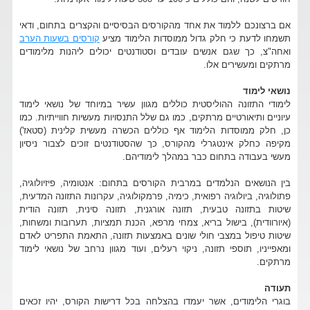
אם ברצונכם ללמוד את אחד מהקורסים הבסיסיים והקצרים בתחום, ודאי
תשמחו לדעת כי חלק גדול ממוסדות הלימוד מציע
קורסים בשעות הערב
ואחה"צ, כך שגם אנשים עובדים וסטודנטים יכולים ליהנות מלימודים
מרתקים ומעשירים אלו.
נושאי לימוד
לימודי התזונה ההוליסטית כוללים מגוון עשיר במיוחד של נושאי לימוד
עיוניים ותיאורטיים מרתקים, כמו גם שלל התנסויות מעשיות חווייתיות. כמו
כן, חלק ממוסדות הלימוד אף כוללים הכשרה מעשית קלינית (סטאז')
מקיפה כחלק אינטגרלי מהקורס, כך שהסטודנטים זוכים לצבור ניסיון
מעשי בעבודה בתחום כבר במהלך לימודיהם.
בין הנושאים הנלמדים במרבית הקורסים בתחום: אנטומיה, פיזיולוגיה,
פתולוגיה, ביולוגיה רפואית, כימיה, פרמקולוגיה, עקרונות התזונה המדעית,
שיטות בתזונה טבעית, תזונה אורגנית, תזונה סינית, תזונה הודית
(איורוודית), בישול בריא, צמחי מרפא, הכנת תמציות, תערובות ומשחות,
שיטות טיפול במצבי חולי שונים באמצעות תזונה, התאמת התפריט לאדם
ומאפייניו, תוספי תזונה, ניקוי רעלים, ועוד מגוון נרחב של נושאי לימוד
מרתקים.
תעודה
בוגרי הלימודים, אשר יעמדו בהצלחה בכל דרישות הקורס, יהיו זכאים