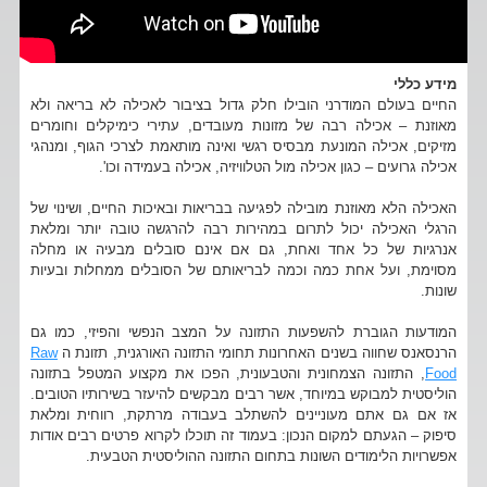
מידע כללי
החיים בעולם המודרני הובילו חלק גדול בציבור לאכילה לא בריאה ולא
מאוזנת – אכילה רבה של מזונות מעובדים, עתירי כימיקלים וחומרים
מזיקים, אכילה המונעת מבסיס רגשי ואינה מותאמת לצרכי הגוף, ומנהגי
אכילה גרועים – כגון אכילה מול הטלוויזיה, אכילה בעמידה וכו'.
האכילה הלא מאוזנת מובילה לפגיעה בבריאות ובאיכות החיים, ושינוי של
הרגלי האכילה יכול לתרום במהירות רבה להרגשה טובה יותר ומלאת
אנרגיות של כל אחד ואחת, גם אם אינם סובלים מבעיה או מחלה
מסוימת, ועל אחת כמה וכמה לבריאותם של הסובלים ממחלות ובעיות
שונות.
המודעות הגוברת להשפעות התזונה על המצב הנפשי והפיזי, כמו גם
הרנסאנס שחווה בשנים האחרונות תחומי התזונה האורגנית, תזונת ה
Raw
Food
, התזונה הצמחונית והטבעונית, הפכו את מקצוע המטפל בתזונה
הוליסטית למבוקש במיוחד, אשר רבים מבקשים להיעזר בשירותיו הטובים.
אז אם גם אתם מעוניינים להשתלב בעבודה מרתקת, רווחית ומלאת
סיפוק – הגעתם למקום הנכון: בעמוד זה תוכלו לקרוא פרטים רבים אודות
אפשרויות הלימודים השונות בתחום התזונה ההוליסטית הטבעית.