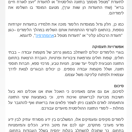
לתעודת "מטפל מוסמך בתזונה הוליסטית" או לתעודת "יועץ לאורח חיים
בריא" (שתי התעודות הן שוות ערך), מטעם המוסד בו השלימו את
לימודיהם.
כמו כן, חלק גדול ממוסדות הלימוד מזכה את תלמידיו בתעודות יוקרתיות
נוספות, בהתאם לקורסי ההתמחות אותם השלימו במהלך הלימודים –כגון
"תעודת הרבולוג קליני" או "תעודות מטפל ב
ארומתרפיה
", לדוגמא.
אפשרויות תעסוקה
בוגרי הלימודים יכולים להשתלב במגוון נרחב של מקומות עבודה – בבתי
חולים, קופות חולים ומרפאות ציבוריות ופרטיות, העברת הרצאות בתחום
התזונה הטבעית לקהלי יעד שונים, חנויות טבע, מרכזי ספא, חברות תוספי
תזונה, ושלל מקומות עבודה נוספים. כן יכולים הבוגרים לצאת לדרך
עצמאית ולפתוח קליניקה משל עצמם.
סיכום
לסיכום, אם גם אתם מאמינים כי האוכל אותו אנו אוכלים הוא בעל
חשיבות מכרעת לבריאותנו ואיכות חיינו, וכי באמצעות שינוי התזונה
והתאמתה לאדם ולמצבו ניתן לשפר פלאים את בריאותו ואף להתגבר על
מחלות – לימודי התזונה ההוליסטית מיועדים עבורכם.
לימודים מקיפים ומעמיקים אלו, המשלבים בין ידע מסורתי עתיק לבין ידע
מדעי מערבי מתקדם, יקנו לכם את מיטב הידע, הכלים והמיומנויות
בתחום, כך שתוכלו להשתלב בקלות יחסית בשלל העבודות בתחום,