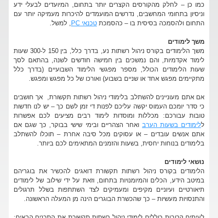
כמו כן – לחלק מהקורסים הקצרים יותר בתחום, המיועדים לבעלי ידע
וניסיון בתחומי המחשבים, נדרשים המועמדים להיכרות מעמיקה יותר עם
התחום ולהסמכה בסיסית בו – כהסמכת
טכנאי PC
, למשל.
משך לימודים
משך הלימודים בקורס ניהול רשתות נע, בדרך כלל, בין 150 ל-300 שעות
לימוד אקדמיות, והם נמשכים בין חמישה חודשים לשנה, בהתאם לסך
שעות הלימודים הכולל, מספר מפגשי הלימוד השבועיים (בדרך כלל
מתקיימים מפגש אחד או שניים בשבוע) ואורכו של כל מפגש ומפגש.
אם אתם מעוניינים להשתלב בלימודי ניהול רשתות תקשורת, אך חושבים
כי סדר יומכם העמוס יקשה עליכם לפנות די זמן לשם כך – יש לנו חדשות
טובות עבורכם: מכללות ומוסדות לימוד רבים מציעים לכם אפשרות
ל
לימודים בשעות הערב
ואחר הצהריים ובימי שישי בבוקר, כך שגם אם
אתם אנשים עובדים – או עסוקים מכל סיבה אחרת – תוכלו להשתלב
בלימודים בנוחות יחסית, בשעות והזמנים המתאימים לכם ביותר.
נושאי לימודים
הלימודים בקורס ניהול רשתות תקשורת דואגים להכשיר את בוגריהם
במיטב הידע, הכלים והמיומנויות בתחום, וזאת על ידי שילוב של לימודים
תיאורטיים ועיוניים מקיפים ומעמיקים לצד השתתפות בשלל תרגולים
והתנסויות מעשיות – כך שהכשרת הבוגרים הינה מן המעלה הראשונה.
לעיתים קרובות כוללים לימודי ניהול רשתות תקשורת את התכנים הבאים: