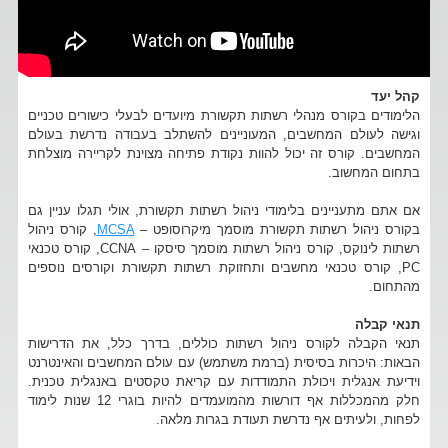
קהל יעד
הלימודים בקורס מנהלי רשתות תקשורת מיועדים לבעלי כישורים טכניים
וגישה לעולם המחשבים, המעוניינים להשתלב בעבודה נדרשת בעולם
המחשבים. קורס זה יכול להוות נקודת פתיחה מצוינת לקריירה מוצלחת
בתחום המחשוב.
אם אתם מתעניינים בלימודי ניהול רשתות תקשורת, אולי תגלו עניין גם
בקורס ניהול רשתות תקשורת מוסמך מיקרוסופט –
MCSA
, קורס ניהול
רשתות לינוקס, קורס ניהול רשתות מוסמך סיסקו – CCNA, קורס טכנאי
PC, קורס טכנאי מחשבים ותחזוקת רשתות תקשורת וקורסים נוספים
מהתחום.
תנאי קבלה
תנאי הקבלה לקורס ניהול רשתות כוללים, בדרך כלל, את הדרישות
הבאות: היכרות בסיסית (ברמת משתמש) עם עולם המחשבים והאינטרנט
וידיעת אנגלית ויכולת התמודדות עם קריאת טקסטים באנגלית טכנית.
חלק מהמכללות אף דורשות מהמועמדים להיות בוגרי 12 שנות לימוד
לפחות, ולעיתים אף נדרשת תעודת בגרות מלאה.