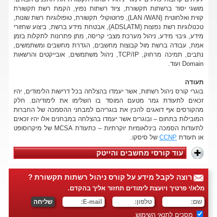
מושגי יסוד ברשתות תקשורת, ציוד רשתות נפוץ, הקמת רשת תקשורת
קווית ואלחוטית (LAN /WAN), פרוטוקולי תקשורת, טופולוגיות רשת שונות,
טכנולוגיות רשת נפוצות (ADSLATM), אבטחת מידע ברשת, ביצוע שחזורי
מידע, גיבוי מידע, ניהול מערכת מצבי קריסה, מתן פתרונות לתקלות בזמן
אמת, עבודה ברשת מול קבוצות מחשבים, הגדרת מחשבים ומשתמשים,
נתבים, תמיכה מרחוק, TCP/IP, ניהול משתמשים, אובייקטים והרשאות
Domain ועוד.
תעודה
בוגרי קורס ניהול רשתות, אשר יעמדו בהצלחה בכל דרישות הלימודים, יהיו
זכאים לתעודת גמר מטעם המוסד בו השלימו את לימודיהם. חלק
מהקורסים אף דואגים להכין את בוגריהם למבחני ההסמכה של החברות
המובילות בתחום – ובוגרים אשר יעמדו בהצלחה במבחנים אלו יהיו זכאים
לתעודות הסמכה בינלאומיות יוקרתיות – כתעודת MCSA של מיקרוסופט
או תעודת
CCNP
של סיסקו.
עוד קורסי מחשבים והייטק
רוצה לקבל מידע על קורס ניהול רשתות תקשורת ?
מלא/י פרטיך ויועצת לימודים תחזור אליך בהקדם.
מסכים ל
תנאי השימוש
.