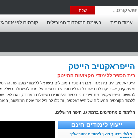
עמוד הבית
רשימת המוסדות המובילים
קורסים לפי אזור גי
הייפראקטיב הייטק
בית הספר ללימודי מקצועות ההייטק
הייפראקטיב הינו בית אחד מבתי הספר המובילים בישראל ללימודי מקצועות ההייטק.
ומעמיקים, אשר יקנו לכם את כל הכלים והידע הדרושים על מנת להשתלב בשלל משר
למעשה, הייפראקטיב מתחייבים כי בסיום הלימודים תשתלבו בעבודה, ואם לא - שכר 
ללמוד בקורסים המעולים של הייפראקטיב, ותוכלו להוביל את עולם המחשוב, המוביי
הלימודים מתקיימים ברמת גן, חיפה וירושלים.
ייעוץ לימודים חינם
מלא/י פרטיך ויועץ לימודים יחזור אליך