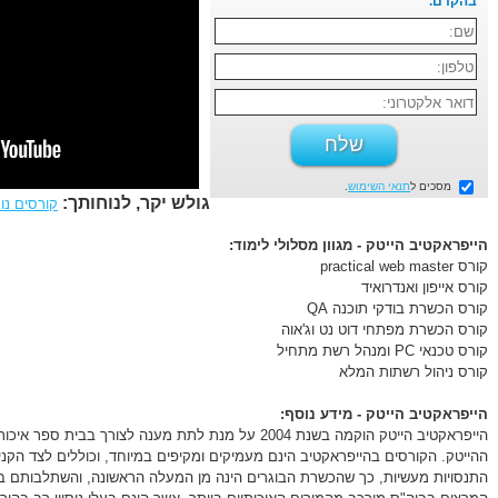
בהקדם.
מסכים ל
תנאי השימוש
.
גולש יקר, לנוחותך:
קורסים נו
הייפראקטיב הייטק - מגוון מסלולי לימוד:
קורס practical web master
קורס אייפון ואנדרואיד
קורס הכשרת בודקי תוכנה QA
קורס הכשרת מפתחי דוט נט וג'אוה
קורס טכנאי PC ומנהל רשת מתחיל
קורס ניהול רשתות המלא
הייפראקטיב הייטק - מידע נוסף:
הייפראקטיב הייטק הוקמה בשנת 2004 על מנת לתת מענה לצורך 
ההייטק. הקורסים בהייפראקטיב הינם מעמיקים ומקיפים במיוחד, וכוללים לצד הקניי
התנסויות מעשיות, כך שהכשרת הבוגרים הינה מן המעלה הראשונה, והשתלבותם 