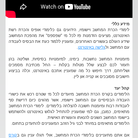
מידע כללי
לימודי הכרת המחשב ויישומיו, הידועים גם כלימודי אופיס והכרת רשת
האינטרנט, מציעים הזדמנות פז לכל מי "שפספס" את מהפכת המחשוב
שידע העולם בעשורים האחרונים, ומעוניין ללמוד כעת את הבסיס לעבודה
עם המחשב ול
גלישה באינטרנט
.
מיומנויות המחשב נחשבות, בימינו, למיומנויות בסיסיות, ושליטה בהן
תעזור לכם לבצע שלל מטלות בקלות – החל מכתיבת מסמכים
ושליחתם, דרך חיפוש כל מה שמעניין אתכם באינטרנט, וכלה בביצוע
חישובים מסובכים או קנייה און ליין.
קהל יעד
הלימודים בקורס הכרת המחשב מיועדים לכל מי שטרם רכש את כישורי
העבודה הבסיסיים עם המחשב ויישומיו, אשר מהווים כיום דרישת סף
לעבודות רבות ומיומנות חשובה להצלחה בלימודים. לימודי הכרת המחשב
מתאימים, כמובן, גם למי שמעוניין להתחיל לגלוש באינטרנט ולהשתמש
ביישומי המחשב השונים להנאתו והעשרתו האישית.
הלימודים מתאימים במיוחד לבני גיל הזהב המעוניינים להתעדכן בתחום.
אם אתם מתעניינים בלימודי הכרת המחשב, אולי תגלו עניין גם ב
קורס