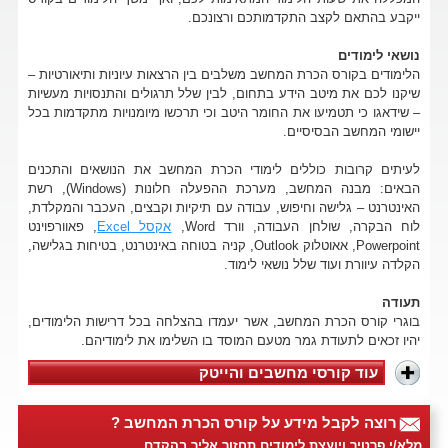
ייקבע בהתאם לקצב התקדמותכם ורצונכם.
נושאי לימודים
הלימודים בקורס הכרת המחשב משלבים בין הרצאות עיוניות ותיאורטיות –
שיקנו לכם את מיטב הידע בתחום, לבין שלל תרגולים והתנסויות מעשיות
– שידאגו כי תטמיעו את החומר היטב וכי תרכשו מיומנויות מתקדמות בכל
יישומי המחשב הבסיסיים.
לעיתים קרובות כוללים לימודי הכרת המחשב את הנושאים והתכנים
הבאים: מבנה המחשב, מערכת ההפעלה חלונות (Windows), רשת
האינטרנט – גלישה וחיפוש, עבודה עם תיקיות וקבצים, העכבר והמקלדת,
לוח הבקרה, שולחן העבודה, וורד Word,
אקסל Excel
, פאוורפוינט
Powerpoint, אאוטלוק Outlook, קניה בטוחה באינטרנט, בטיחות בגלישה,
הקלדה עיוורת ועוד שלל נושאי לימוד.
תעודה
בוגרי קורס הכרת המחשב, אשר יעמדו בהצלחה בכל דרישות הלימודים,
יהיו זכאים לתעודת גמר מטעם המוסד בו השלימו את לימודיהם.
עוד קורסי מחשבים והייטק
רוצה לקבל מידע על קורס הכרת המחשב ?
מלא/י פרטיך ויועצת לימודים תחזור אליך בהקדם.