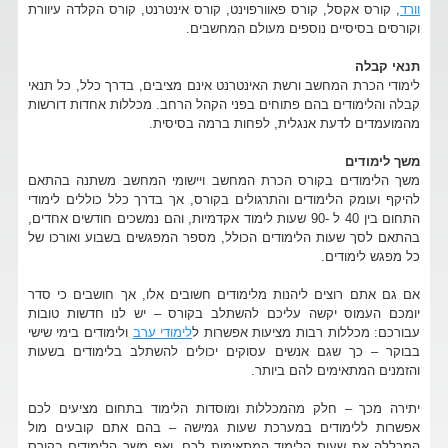
וורד
, קורס אקסל, קורס פאוורפוינט, קורס אינטרנט, קורס הקלדה עיוורת
וקורסים בסיסיים נוספים מעולם המחשבים.
תנאי קבלה
לימודי הכרת המחשב ורשת האינטרנט אינם מציבים, בדרך כלל, כל תנאי
קבלה והלימודים בהם פתוחים בפני הקהל הרחב. מכללות אחדות דורשות
מהמועמדים לדעת אנגלית, לפחות ברמה בסיסית.
משך לימודים
משך הלימודים בקורס הכרת המחשב ויישומי המחשב משתנה בהתאם
להיקף ועומק הלימודים והתרגולים בקורס, אך בדרך כלל כוללים לימודי
התחום בין 40 ל -90 שעות לימוד אקדמיות, והם נמשכים חודשים אחדים,
בהתאם לסך שעות הלימודים הכולל, מספר המפגשים בשבוע ואורכו של
כל מפגש לימודים.
אם גם אתם רוצים ליהנות מלימודים חשובים אלו, אך חושבים כי סדר
יומכם העמוס יקשה עליכם להשתלב בקורס – יש לנו חדשות טובות
עבורכם: מכללות רבות מציעות אפשרות ל
לימודי ערב
ולימודים בימי שישי
בבוקר – כך שגם אנשים עסוקים יכולים להשתלב בלימודים בשעות
והזמנים המתאימים להם ביותר.
יתירה מכך – חלק מהמכללות ומוסדות הלימוד בתחום מציעים לכם
אפשרות ללימודים במערכת שעות גמישה – בהם אתם קובעים מול
המכללה את שעות הלימוד המתאימות לכם, ואף משך הלימודים בקורס