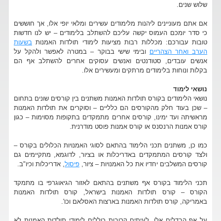
שלוש שנים.
אם אתם מעוניינים ליהנות מלימודים עשירים ומלאי יופי אלו, אך חוששים
כי סדר יומכם העמוס יקשה עליכם להשתלב בלימודים – יש לנו חדשות
טובות עבורכם: מכללות רבות מציעות לימודי תולדות האמנות
בשעות
הערב ואחר הצהריים
ובימי שישי בבוקר – במטרה לאפשר ולהקל על
אנשים עובדים, סטודנטים ואנשים עסוקים אחרים להשתלב אף הם
בקלות ונוחות בלימודים מרתקים ומעשירים אלו.
נושאי לימוד
נושאי הלימודים בקורס תולדות האמנות משתנים בין קורסים שונים בתחום
– שכן בעוד חלק מהקורסים הם כלליים – וסוקרים את תולדות האמנות
מראשיתה ועד ימינו, קורסים אחרים מתמקדים בתקופות מסוימות – כגון
קורס אמנות הרנסנס או קורס אמנות פוסט מודרנית.
כמו כן, משתנים תכני הלימוד בהתאם לסוגי האמנויות הכלולים בקורס –
ולצד קורסים המתמקדים באדריכלות או בציור, לדוגמא, מתקיימים גם
קורסים המשלבים יחדיו את כל האמנויות – ציור,
פיסול
, אדריכלות וכיו"ב.
תכני הלימוד בקורס אף משתנים בהתאם לאזור הגיאוגרפי בו מתמקד
הקורס – קורס תולדות האמנות בישראל, קורס תולדות האמנות
באמריקה, קורס תולדות האמנות בארצות האסלאם וכו'.
על אף הבדלים אלו, לעיתים קרובות כוללים לימודי תולדות האמנות לא