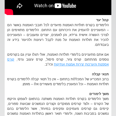
קהל יעד
הלימודים בקורס תולדות האמנות מיועדים לכל חובבי האמנות באשר הם
– המעוניינים להעמיק את היכרותם עם התחום. הלימודים מתאימים הן
לצרכי העשרה אישית גרידא, והן לאמנים, יוצרים ומעצבים – המעוניינים
להכיר את תולדות האמנות על מנת לקבל רעיונות ולהיעזר בידע זה
בעבודתם.
אם אתם מתעניינים בלימודי תולדות האמנות, אולי תגלו עניין גם בקורסים
נוספים מהתחום: קורס ציור, קורס פיסול, קורס עיצוב גרפי,
קורס
אספנות והערכות יצירות אמנות ועתיקות
וכיו"ב.
תנאי קבלה
ברוב המכריע של המכללות בתחום – אין כל תנאי קבלה ללימודים בקורס
תולדות האמנות – וכל המעוניין בלימודים מעשירים אלו – מוזמן.
משך לימודים
משך הלימודים בקורס תולדות האמנות משתנה בהתאם לעומקו והיקפו
של הקורס – ולצד קורסים ממוקדים וקצרים הנמשכים שבועות ספורים,
קיימים גם קורסים מעמיקים ומקיפים במיוחד, אשר הלימודים בהם
נמשכים בסביבות השנה, ולימודי תואר ראשון בתולדות האמנות נמשכים