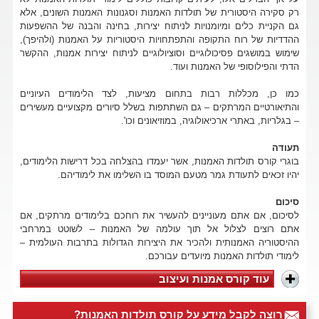
רק סקירה היסטורית של תולדות האמנות וסגנונות האמנות השונים, אלא
גם הקניית כלים ומיומנויות לניתוח יצירות, בחינה והבנה של ההשפעות
ההדדיות של רוח התקופה והתפתחויות היסטוריות על האמנות (ולהיפך),
שימוש במושגים פסיכולוגיים וסוציולוגיים לניתוח יצירות אמנות, ההקשר
הדתי והפילוסופי של האמנות ועוד.
כמו כן, מכללות רבות בתחום מציעות, לצד הלימודים העיוניים
והתיאורטיים המרתקים – גם השתתפות בשלל סיורים מקצועיים מעשירים
– בגלריות, באתרי ארכיאולוגיה, במוזיאונים וכו'.
תעודה
בוגרי קורס תולדות האמנות, אשר יעמדו בהצלחה בכל דרישות הלימודים,
יהיו זכאים לתעודת גמר מטעם המוסד בו השלימו את לימודיהם.
סיכום
לסיכום, אם אתם מעוניינים להעשיר את רוחכם בלימודים מרתקים, אם
אתם רוצים לצלול אל תוך עולמה של האמנות – לשוטט במרחבי
ההיסטוריה האמנותית ולהכיר את היצירות הגדולות בתרבות העולמית –
לימודי תולדות האמנות מיועדים עבורכם.
עוד קורס אמנות ועיצוב
רוצה לקבל מידע על קורס תולדות האמנות?