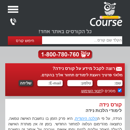
רוצה לקבל מידע על קורס נידה?
מלא/י פרטיך ויועצת לימודים תחזור אליך בהקדם.
מסכים ל
תנאי השימוש
.
קורס נידה
לימודי הלכות נידה
הנידה, על פי ה
הלכה היהודית
, היא פרק הזמן בו נחשבת האישה טמאה,
כתוצאה מהדימום הנלווה למחזור החודשי. בזמן זה אין מותרת האישה
לבעלה (נאסר עליהם לקיים יחסי אישות, ועבירה על איסור זה נחשבת