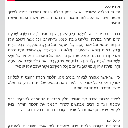
מידע כללי
על פי ההלכה היהודית, אישה בזמן קבלת הווסת נחשבת כנידה למשך
שבעה ימים, עד לטבילתה המטהרת במקווה. בימים אלו נחשבת האישה
טמאה.
ככתוב בספר ויקרא: "וְאִשָּׁה כִּי-תִהְיֶה זָבָה דָּם יִהְיֶה זֹבָהּ בִּבְשָׂרָהּ שִׁבְעַת
יָמִים תִּהְיֶה בְנִדָּתָהּ וְכָל-הַנֹּגֵעַ בָּהּ יִטְמָא עַד-הָעָרֶב. וְכֹל אֲשֶׁר תִּשְׁכַּב עָלָיו
בְּנִדָּתָהּ יִטְמָא וְכֹל אֲשֶׁר-תֵּשֵׁב עָלָיו יִטְמָא. וְכָל-הַנֹּגֵעַ בְּמִשְׁכָּבָהּ יְכַבֵּס בְּגָדָיו
וְרָחַץ בַּמַּיִם וְטָמֵא עַד-הָעָרֶב. וְכָל-הַנֹּגֵעַ בְּכָל-כְּלִי אֲשֶׁר-תֵּשֵׁב עָלָיו יְכַבֵּס
בְּגָדָיו וְרָחַץ בַּמַּיִם וְטָמֵא עַד-הָעָרֶב. וְאִם עַל-הַמִּשְׁכָּב הוּא אוֹ עַל-הַכְּלִי
אֲשֶׁר-הִוא יֹשֶׁבֶת-עָלָיו בְּנָגְעוֹ-בוֹ יִטְמָא עַד-הָעָרֶב. וְאִם שָׁכֹב יִשְׁכַּב אִישׁ אֹתָהּ
וּתְהִי נִדָּתָהּ עָלָיו וְטָמֵא שִׁבְעַת יָמִים וְכָל-הַמִּשְׁכָּב אֲשֶׁר-יִשְׁכַּב עָלָיו יִטְמָא".
כיוון שהאישה אסורה לבעלה בימים אלו, הלכות הנידה רלוונטיות לכל זוג
יהודי, וראוי כי כל יהודי יכיר לפחות את הבסיס של דיני הנידה, כדי שלא
יכשל, חלילה, באחד האיסורים.
לימודי הלכות הנידה אף מהווים חלק מבחינות ההסמכה לתפקידי רבני
שכונות, ועל כן רבים מבקשים ללמוד לעומק את הלכות הנידה. בואו
לקרוא מידע נוסף אודות הלימודים בקורסים בתחום הלכות הנידה.
קהל יעד
הלימודים בקורס הלכות נידה מיועדים למי אשר מעוניינים להעמיק