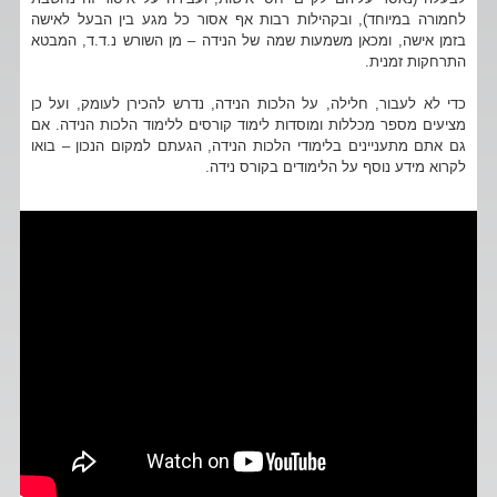
לחמורה במיוחד), ובקהילות רבות אף אסור כל מגע בין הבעל לאישה
בזמן אישה, ומכאן משמעות שמה של הנידה – מן השורש נ.ד.ד, המבטא
התרחקות זמנית.
כדי לא לעבור, חלילה, על הלכות הנידה, נדרש להכירן לעומק, ועל כן
מציעים מספר מכללות ומוסדות לימוד קורסים ללימוד הלכות הנידה. אם
גם אתם מתעניינים בלימודי הלכות הנידה, הגעתם למקום הנכון – בואו
לקרוא מידע נוסף על הלימודים בקורס נידה.