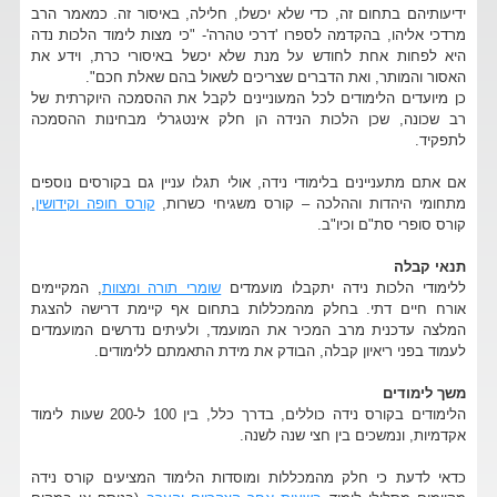
ידיעותיהם בתחום זה, כדי שלא יכשלו, חלילה, באיסור זה. כמאמר הרב
מרדכי אליהו, בהקדמה לספרו 'דרכי טהרה'- "כי מצות לימוד הלכות נדה
היא לפחות אחת לחודש על מנת שלא יכשל באיסורי כרת, וידע את
האסור והמותר, ואת הדברים שצריכים לשאול בהם שאלת חכם".
כן מיועדים הלימודים לכל המעוניינים לקבל את ההסמכה היוקרתית של
רב שכונה, שכן הלכות הנידה הן חלק אינטגרלי מבחינות ההסמכה
לתפקיד.
אם אתם מתעניינים בלימודי נידה, אולי תגלו עניין גם בקורסים נוספים
מתחומי היהדות וההלכה – קורס משגיחי כשרות,
קורס חופה וקידושין
,
קורס סופרי סת"ם וכיו"ב.
תנאי קבלה
ללימודי הלכות נידה יתקבלו מועמדים
שומרי תורה ומצוות
, המקיימים
אורח חיים דתי. בחלק מהמכללות בתחום אף קיימת דרישה להצגת
המלצה עדכנית מרב המכיר את המועמד, ולעיתים נדרשים המועמדים
לעמוד בפני ריאיון קבלה, הבודק את מידת התאמתם ללימודים.
משך לימודים
הלימודים בקורס נידה כוללים, בדרך כלל, בין 100 ל-200 שעות לימוד
אקדמיות, ונמשכים בין חצי שנה לשנה.
כדאי לדעת כי חלק מהמכללות ומוסדות הלימוד המציעים קורס נידה