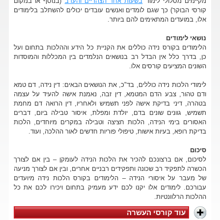
מקיימים מסלולי לימוד
בשעות אחר הצהריים והערב
(בנוסף או במקום
קורסי הבוקר) כך שגם לומדים ואנשים עובדים יכולים להשתלב בלימודים
אלו, במועדים המתאימים להם ביותר.
נושאי לימודים
הלימודים בקורס נידה כוללים את הקניית כל הידע וההלכות בתחום ועל
כן, בדרך כלל אין הבדל רב בנושאים הנלמדים בין המכללות והמוסדות
השונים המציעים קורסים אלו.
לימודי הלכות נידה כוללים, בד"כ, את הנושאים הבאים: דין נידה, דם טמא
ודם טהור, צבע הדם המטמא, דין זבה, נאמנת אישה להעיד על עצמה
בטהרה, דיני בדיקת אישה לפני תשמיש ולאחריו, דין הרואה דם מחמת
תשמיש, גוונים שונים בדם, יולדת ומפלת, איסור טבילה ביום, דברים
האסורים בימי הנידה, הלכות חציצה וטבילה במקרים מיוחדים, הלכות
בדיקת רופא, בעיות אישות, טיפולי פוריות חדשים לאור ההלכה, ועוד.
סיכום
לסיכום, אם ברצונכם להכיר את הלכות הנידה לעומקן – בין אם לצורך
הכשרה לתפקיד רב שכונה ותפקידים רבניים אחרים, ובין אם לצורך מניעה
של מעבר על איסורי הנידה – הלימודים בקורס הלכות נידה מיועדים
עבורכם. לימודים אלו יקנו לכם ידע מעמיק בתחום ויכירו לכם את כל
ההלכות הרלוונטיות.
עוד קורסי העשרה