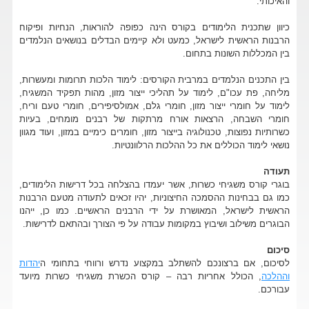
והאיכותי.
כיוון שתכנית הלימודים בקורס הינה כפופה להוראות, הנחיות ופיקוח
הרבנות הראשית לישראל, כמעט ולא קיימים הבדלים בנושאים הנלמדים
בין המכללות השונות בתחום.
בין התכנים הנלמדים במרבית הקורסים: לימוד הלכות תרומות ומעשרות,
מליחה, פת עכו"ם, לימוד על תהליכי ייצור מזון, מהות תפקיד המשגיח,
לימוד על חומרי ייצור מזון, חומרי גלם, אמולסיפירים, חומרי טעם וריח,
חומרי השבחה, הרצאות אורח מרתקות של רבנים מומחים, בעיות
כשרותיות נפוצות, טכנולוגיה בייצור מזון, חומרים כימיים במזון, ועוד מגוון
נושאי לימוד הכוללים את כל ההלכות הרלוונטיות.
תעודה
בוגרי קורס משגיחי כשרות, אשר יעמדו בהצלחה בכל דרישות הלימודים,
כמו גם בבחינות ההסמכה החיצוניות, יהיו זכאים לתעודה מטעם הרבנות
הראשית לישראל, המאושרת על ידי הרבנים הראשיים. כמו כן, ייהנו
הבוגרים משילוב ושיבוץ במקומות עבודה על פי הצורך ובהתאם לדרישות.
סיכום
לסיכום, אם ברצונכם להשתלב במקצוע נדרש ורווחי בתחומי ה
יהדות
וההלכה
, הכולל אחריות רבה – קורס הכשרת משגיחי כשרות מיועד
עבורכם.