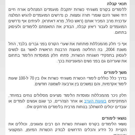
תנאי קבלה
ללימודים בקורס משגיחי כשרות יתקבלו מועמדים המנהלים אורח חיים
דתי ואשר הינם שומרי תורה ומצוות. כן נדרשים המועמדים להגיש המלצה
עדכנית מרב המכיר אותם (ראש כולל, מרא דאתרא). לעיתים אף נדרשים
המועמדים לעבור ריאיון קבלה, הבודק את התאמתם ללימודים ולעיסוק
בתחום.
אף כי חלק מהמכללות פותחות את שערי הקורס בפני גברים בלבד, החל
משנת 2004, בה החליטה מועצת הרבנות הראשית לאשר גם לנשים
לעסוק בתפקידי השגחת הכשרות, פתחו חלק ממוסדות הלימוד בתחום
את שעריהם גם בפני נשים המעוניינות בכך.
משך לימודים
בדרך כלל כוללים לימודי הכשרת משגיחי כשרות אלו בין 70 ל-100 שעות
לימוד אקדמיות, והם נמשכים בין ארבעה לשמונה חודשים.
חלק ניכר מהמכללות ומוסדות הלימוד מציעים מסלולים נוחים במיוחד,
המתקיימים
בשעות הערב
או אחר הצהריים, כך שגם אנשים לומדים או
עובדים יכולים להשתלב בנוחות מרבית בלימודים מרתקים אלו.
נושאי לימודים
נושאי הלימודים בקורס השגחת כשרות הם רבים ומגוונים, וכוללים את
הקניית כל הידע והכלים הדרושים לבודק הכשרות המיומן, המקצועי