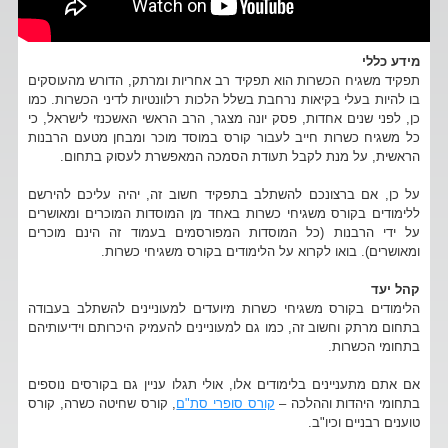
מידע כללי
תפקיד משגיח הכשרות הוא תפקיד רב אחריות ומרתק, הדורש מהעוסקים
בו להיות בעלי בקיאות נרחבת בשלל הלכות רלוונטיות לדיני הכשרות. כמו
כן, לפני שנים אחדות, פסק יונה מצגר, הרב הראשי האשכנזי לישראל, כי
כל משגיח כשרות חייב לעבור קורס במוסד מוכר ומבחן מטעם הרבנות
הראשית, על מנת לקבל תעודת הסמכה המאפשרת לעסוק בתחום.
על כן, אם ברצונכם להשתלב בתפקיד חשוב זה, יהיה עליכם להירשם
ללימודים בקורס משגיחי כשרות באחד מן המוסדות המוכרים ומאושרים
על ידי הרבנות (כל המוסדות המפורסמים בעמוד זה הינם מוכרים
ומאושרים). בואו לקרוא על הלימודים בקורס משגיחי כשרות.
קהל יעד
הלימודים בקורס משגיחי כשרות מיועדים למעוניינים להשתלב בעבודה
בתחום מרתק וחשוב זה, כמו גם למעוניינים להעמיק היכרותם וידיעותיהם
בתחומי הכשרות.
אם אתם מתעניינים בלימודים אלו, אולי תגלו עניין גם בקורסים נוספים
בתחומי היהדות וההלכה –
קורס סופרי סת"ם
, קורס שחיטה כשרה, קורס
טוענים רבניים וכיו"ב.