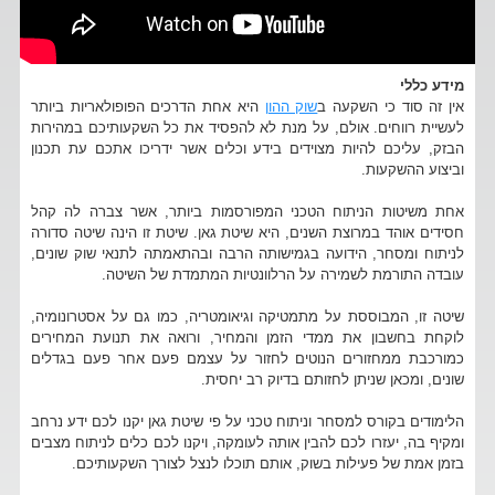
מידע כללי
אין זה סוד כי השקעה ב
שוק ההון
היא אחת הדרכים הפופולאריות ביותר
לעשיית רווחים. אולם, על מנת לא להפסיד את כל השקעותיכם במהירות
הבזק, עליכם להיות מצוידים בידע וכלים אשר ידריכו אתכם עת תכנון
וביצוע ההשקעות.
אחת משיטות הניתוח הטכני המפורסמות ביותר, אשר צברה לה קהל
חסידים אוהד במרוצת השנים, היא שיטת גאן. שיטת זו הינה שיטה סדורה
לניתוח ומסחר, הידועה בגמישותה הרבה ובהתאמתה לתנאי שוק שונים,
עובדה התורמת לשמירה על הרלוונטיות המתמדת של השיטה.
שיטה זו, המבוססת על מתמטיקה וגיאומטריה, כמו גם על אסטרונומיה,
לוקחת בחשבון את ממדי הזמן והמחיר, ורואה את תנועת המחירים
כמורכבת ממחזורים הנוטים לחזור על עצמם פעם אחר פעם בגדלים
שונים, ומכאן שניתן לחזותם בדיוק רב יחסית.
הלימודים בקורס למסחר וניתוח טכני על פי שיטת גאן יקנו לכם ידע נרחב
ומקיף בה, יעזרו לכם להבין אותה לעומקה, ויקנו לכם כלים לניתוח מצבים
בזמן אמת של פעילות בשוק, אותם תוכלו לנצל לצורך השקעותיכם.