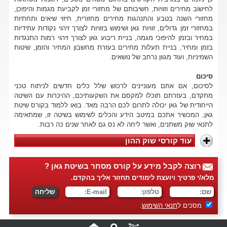
לחישוב מחירים וזוויות, חשיבותם של מחזורי זמן לקביעת מגמות והיפוכן,
מחזורי השנה בטבע והתנהגות מחירים מחזורית, חיזוי שיאים ותחתיות
במחזורי זמן גדולים, זוויות גאן ושימוש בזוויות לצורך זיהוי נקודות עתידיות
במחיר ובזמן להיפוכי מגמה, בניית ריבוע גאן לצורך זיהוי רמות התנגדות
בזמן ומחיר, בניית תעלות מחירים בעזרת מחשבון המחיר והזמן, שיטות
השמיניות, ועוד מגוון נרחב של נושאים.
סיכום
לסיכום, אם אתם מעוניינים לרכוש שלל כלים חדשים לניתוח טכני
מתקדם, בעזרתם תוכלו למקסם את השקעותיכם, ההיכרות עם השיטה
הייחודית של גאן יכולה לתרום לכם הרבה מאד. בואו ללמוד בקורס שיטת
גאן, המכשיר אתכם במיטב הידע והכלים לשימוש בשיטה זו, שמתאימה
לתנאי שוק משתנים, ואשר ליחה לא נס גם לאחר שנים כה רבות.
עוד קורסי שוק ההון
רוצה לקבל מידע על קורס מסחר בשיטת גאן ?
מלא/י פרטיך ויועצת לימודים תחזור אליך בהקדם.
מסכים ל
תנאי השימוש
.