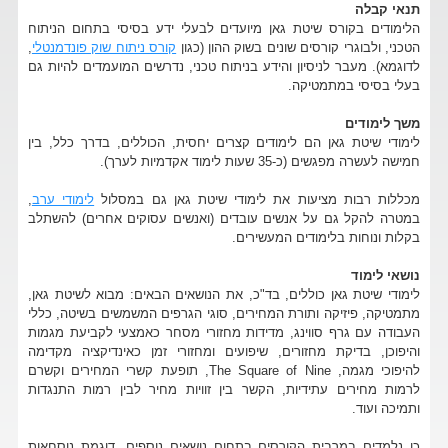
תנאי קבלה
הלימודים בקורס שיטת גאן מיועדים לבעלי ידע בסיסי בתחום הניתוח
הטכני, ולבוגרי קורסים שונים בשוק ההון (כגון
קורס ניתוח שוק פונדמנטלי
,
לדוגמא). מעבר לניסיון והידע בניתוח טכני, נדרשים המועמדים להיות גם
בעלי בסיסי במתמטיקה.
משך לימודים
לימודי שיטת גאן הם לימודים קצרים יחסית, הכוללים, בדרך כלל, בין
חמישה לעשרה מפגשים (כ-35 שעות לימוד אקדמיות לערך).
מכללות רבות מציעות את לימודי שיטת גאן גם במסלול
לימודי ערב
,
במטרה להקל גם על אנשים עובדים (ואנשים עסוקים אחרים) להשתלב
בקלות ונוחות בלימודים המעשירים.
נושאי לימוד
לימודי שיטת גאן כוללים, בד"כ, את הנושאים הבאים: מבוא לשיטת גאן,
מתמטיקה, פיזיקה ותורת המחירים, סוגי הגרפים המשמשים בשיטה, כללי
העבודה עם גרף סווינג, מדידות מחזורי מסחר כאמצעי לקביעת מגמות
והיפוכן, בדיקת מחזורים, שיפועים ומחזורי זמן כאינדיקציה מקדימה
להיפוכי מגמה, The Square of Nine, תופעת קשרי המחירים וקשרם
לרמות מחירים עתידיות, הקשר בין זוויות מחיר לבין רמות התנגדות
ותמיכה ועוד.
כן נלמדים במרבית הקורסים בתחום נושאים נוספים, דוגמת נוסחאות