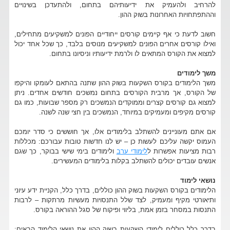
להרחיב ולהעמיק את ידיעותיהם בתחום, ולהתעדכן בשינויים
וההתפתחויות האחרונות בשוק ההון.
חשוב לדעת כי אף קיימים קורסים ייחודיים הפונים למשקיעים מתחילים,
ואילו קורסים אחרים הפונים למשקיעים מנוסים בלבד, כך שכל אחד יכול
למצוא את הקורס המתאים לו ולרמת ידיעותיו וניסיונו בתחום.
משך לימודים
משך הלימודים בקורס השקעות בשוק ההון שתנה בהתאם לעומקו והיקפו
של הקורס, אך מרבית הקורסים בתחום נמשכים חודשים אחדים. ניתן
למצוא גם קורסים קצרים וממוקדים הנמשכים רק מספר שבועות, כמו גם
קורסים מקיפים ומעמיקים במיוחד, הנמשכים בין חצי שנה לשנה.
אם אתם מעוניינים להשתלב בלימודים אלו, אך חוששים כי סדר יומכם
העמוס יקשה עליכם לעשות כן – יש לנו חדשות טובות עבורכם: מכללות
רבות מציעות אפשרות ל
לימודי ערב
ולימודים בימי שישי בבוקר, כך שגם
אנשים עובדים יכולים להשתלב בקלות בלימודים המעשירים.
נושאי לימוד
הלימודים בקורס השקעות בשוק ההון כוללים, בדרך כלל, הקניית ידע עיוני
ותיאורטי מקיף ומעמיק, לצד שלל התנסויות מעשיות מרתקות – לרבות
התנסות במסחר בזמן אמת, בליווי ופיקוח של סגל ההוראה בקורס.
בדרך כלל כוללים לימודי השקעות בשוק ההון את נושאי הלימוד הבאים: