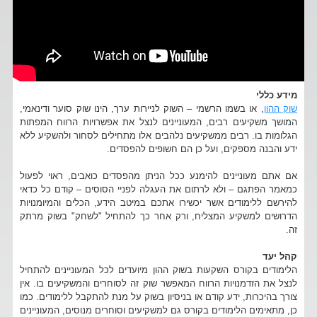
מידע כללי
שוק ההון
, או בשמו הרשמי – השוק לניירות ערך, הינו שוק סוער ודינאמי,
המושך משקיעים רבים, המעוניינים לנצל את אפשרויות הרווח המפתות
הגלומות בו. רבים ממשקיעים נלהבים אלו מתחילים לסחור ולהשקיע ללא
ידע והבנה מספקים, ועל כן הם חשופים להפסדים.
אם אתם מעוניינים להימנע ככל הניתן מהפסדים כואבים, ראוי לפעול
כמאמר הפתגם – ולא לרתום את העגלה לפניי הסוסים – קודם כל כדאי
להירשם ללימודים אשר יכשירו אתכם במיטב הידע, הכלים והמיומנויות
הדרושים למשקיע המצליח, ורק אחר כך להתחיל "לשחק" בשוק מרתק
זה.
קהל יעד
הלימודים בקורס השקעות בשוק ההון מיועדים לכל המעוניינים להתחיל
לנצל את הזדמנויות הרווח המאפשר שוק זה לסוחרים והמשקיעים בו. אין
צורך בהיכרות, ידע קודם או בניסיון בשוק על מנת להתקבל ללימודים. כמו
כן, מתאימים הלימודים בקורס גם למשקיעים וסוחרים מנוסים, המעוניינים