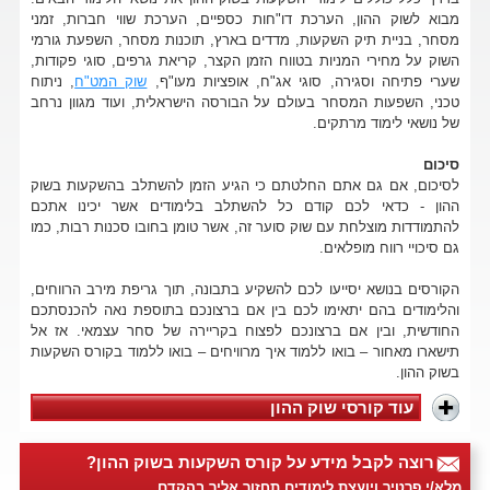
מבוא לשוק ההון, הערכת דו"חות כספיים, הערכת שווי חברות, זמני
מסחר, בניית תיק השקעות, מדדים בארץ, תוכנות מסחר, השפעת גורמי
השוק על מחירי המניות בטווח הזמן הקצר, קריאת גרפים, סוגי פקודות,
שערי פתיחה וסגירה, סוגי אג"ח, אופציות מעו"ף,
שוק המט"ח
, ניתוח
טכני, השפעות המסחר בעולם על הבורסה הישראלית, ועוד מגוון נרחב
של נושאי לימוד מרתקים.
סיכום
לסיכום, אם גם אתם החלטתם כי הגיע הזמן להשתלב בהשקעות בשוק
ההון - כדאי לכם קודם כל להשתלב בלימודים אשר יכינו אתכם
להתמודדות מוצלחת עם שוק סוער זה, אשר טומן בחובו סכנות רבות, כמו
גם סיכויי רווח מופלאים.
הקורסים בנושא יסייעו לכם להשקיע בתבונה, תוך גריפת מירב הרווחים,
והלימודים בהם יתאימו לכם בין אם ברצונכם בתוספת נאה להכנסתכם
החודשית, ובין אם ברצונכם לפצוח בקריירה של סחר עצמאי. אז אל
תישארו מאחור – בואו ללמוד איך מרוויחים – בואו ללמוד בקורס השקעות
בשוק ההון.
עוד קורסי שוק ההון
רוצה לקבל מידע על קורס השקעות בשוק ההון?
מלא/י פרטיך ויועצת לימודים תחזור אליך בהקדם.