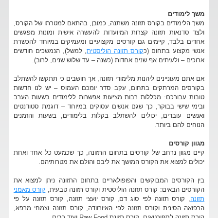
משך לימודים
משך הלימודים בקורס תזונה משתנה, כמובן, בהתאם למטרתו של הקורס,
ולצד סדנאות תזונה קצרות המיועדות להעשרה אישית ומונות מפגשים
אחדים בלבד, קיימים גם קורסים מקצועיים ומעמיקים במיוחד להכשרת
אנשי מקצוע בתחום (כ
קורס תזונה הוליסטית
, למשל), הנמשכים חודשים
ארוכים – ולעיתים אף שנים אחדות (כשנה – עד שלוש שנים, לרוב).
אם אתם מעוניינים ליהנות מלימודי תזונה, אך חושבים כי תתקשו להשתלב
בקורסים המרתקים בתחום, עקב סדר יומכם העמוס – יש לנו חדשות
טובות עבורכם: מכללות רבות מציעות אפשרות ללימודים בשעות הערב
ובימי שישי בבוקר, כך שגם אנשים עסוקים במיוחד – דוגמת סטודנטים
ואנשים עובדים, יכולים להשתלב בקלות בלימודים, בשעות והזמנים
הנוחים להם ביותר.
מגוון קורסים
קיים מגוון נרחב של קורסים בתחום התזונה, כך שכמעט כל אחד ואחת
יכולים למצוא את הקורס המושך את ליבם והולם את מטרותיהם.
בין הקורסים המבוקשים והפופולאריים בתחום התזונה ניתן למצוא את
הקורסים הבאים: קורס תזונה הוליסטית וקורס תזונה טבעית,
קורס מאמני
תזונה
, קורס תזונה לפי סוג דם, קורס יועצי תזונה, קורס תזונה על פי
הרפואה הסינית וקורס תזונה לפי האיורוודה, קורס תזונה וצמחי מרפא,
קורס תזונה לספורטאים, קורס תזונת Raw Food ועוד רבים.