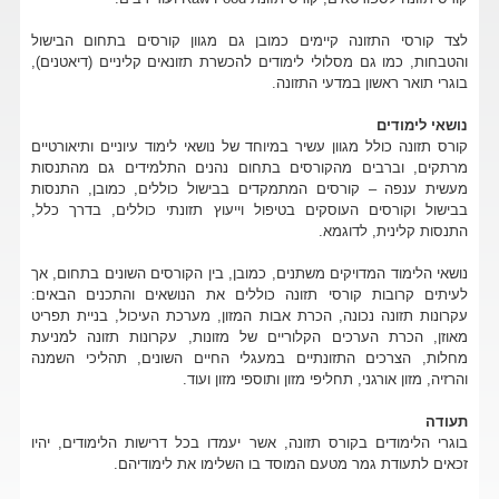
לצד קורסי התזונה קיימים כמובן גם מגוון קורסים בתחום הבישול
והטבחות, כמו גם מסלולי לימודים להכשרת תזונאים קליניים (דיאטנים),
בוגרי תואר ראשון במדעי התזונה.
נושאי לימודים
קורס תזונה כולל מגוון עשיר במיוחד של נושאי לימוד עיוניים ותיאורטיים
מרתקים, וברבים מהקורסים בתחום נהנים התלמידים גם מהתנסות
מעשית ענפה – קורסים המתמקדים בבישול כוללים, כמובן, התנסות
בבישול וקורסים העוסקים בטיפול וייעוץ תזונתי כוללים, בדרך כלל,
התנסות קלינית, לדוגמא.
נושאי הלימוד המדויקים משתנים, כמובן, בין הקורסים השונים בתחום, אך
לעיתים קרובות קורסי תזונה כוללים את הנושאים והתכנים הבאים:
עקרונות תזונה נכונה, הכרת אבות המזון, מערכת העיכול, בניית תפריט
מאוזן, הכרת הערכים הקלוריים של מזונות, עקרונות תזונה למניעת
מחלות, הצרכים התזונתיים במעגלי החיים השונים, תהליכי השמנה
והרזיה, מזון אורגני, תחליפי מזון ותוספי מזון ועוד.
תעודה
בוגרי הלימודים בקורס תזונה, אשר יעמדו בכל דרישות הלימודים, יהיו
זכאים לתעודת גמר מטעם המוסד בו השלימו את לימודיהם.