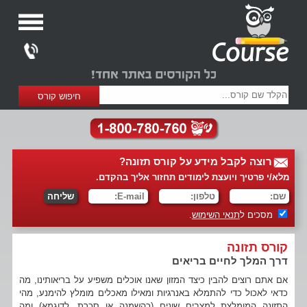
רוצה לקבל מידע על קורס תזונה?
מלא/י פרטיך ויועצת לימודים תחזור אליך בהקדם.
מסכים ל
תנאי השימוש
.
קורס תזונה
דרך המלך לחיים בריאים
אם אתם רוצים להבין כיצד המזון שאנו אוכלים משפיע על בריאותינו, מה
כדאי לאכול כדי להתמלא באנרגיות ומאילו מאכלים מומלץ להימנע, מהי
התזונה המומלצת למצבים שונים (כהשמנה או סכרת, לדוגמא) ומה