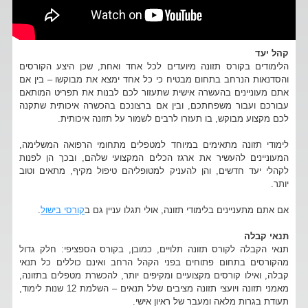
קהל יעד
הלימודים בקורס תזונה מיועדים לכל אחד ואחת, שכן היצע הקורסים
והסדנאות הנרחב בתחום מבטיח כי כל אחד ימצא את מבוקשו – בין אם
אתם מעוניינים בהעשרה אישית שתעזור לכם לבנות את תפריט המותאם
עבורכם ועבור משפחתכם, ובין אם ברצונכם בהכשרה איכותית שתקנה
לכם מקצוע מבוקש, בו תעזרו לרבים לשמור על תזונה איכותית.
לימודי תזונה מתאימים במיוחד למטפלים מתחומי הרפואה המשלימה,
המעוניינים להעשיר את ארגז הכלים המקצועי שלהם, ובכך הן לפנות
לקהלי יעד חדשים, והן להעניק למטופליהם טיפול מקיף, מתאים וטוב
יותר.
אם אתם מתעניינים בלימודי תזונה, אולי תגלו עניין גם ב
קורסי בישול
.
תנאי קבלה
תנאי הקבלה לקורס תזונה תלויים, כמובן, בקורס הספציפי: חלק גדול
מהקורסים בתחום פתוחים בפני הקהל הרחב ואינם כוללים כל תנאי
קבלה, ואילו קורסים מקצועיים ומקיפים יותר, להכשרת מטפלים בתזונה,
מאמני תזונה ויועצי תזונה מציבים שלל תנאים – השלמת 12 שנות לימוד,
תעודת בגרות מלאה ומעבר של ראיון אישי.