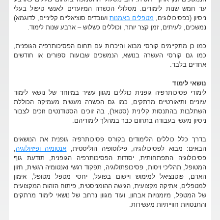
עד חמש שנות לימודים. מסלולי הכשרה המיועדים לאנשי טיפול בעלי
ניסיון (כפסיכולוגים,
מטפלים באמנות
ועובדים סוציאליים קליניים, לדוגמא)
נמשכים, לעיתים, זמן קצר יותר, וכוללים כשלוש – ארבע שנות לימוד.
כמו כן מתקיימים קורסי מבוא והיכרות עם תחום הפסיכותרפיה הגופנית,
כמו גם קורסי העשרה בנושא, הנמשכים שבועות ספורים או חודשים
אחדים בלבד.
נושאי לימוד
לימודי פסיכותרפיה גופנית כוללים מגוון עשיר במיוחד של נושאי לימוד
עיוניים ותיאורטיים מרתקים, כמו גם הכשרה מעשית מעמיקה הכוללת
השתלבות בהתנסות קלינית (סטאז'), בה זוכים הסטודנטים זוכים לצבור
ניסיון מעשי בעבודה בתחום כבר במהלך לימודיהם.
בדרך כלל כוללים הלימודים בקורס פסיכותרפיה גופנית את הנושאים
הבאים: מבוא לפסיכולוגיה, פילוסופיה הוליסטית,
אנטומיה ופיזיולוגיה
,
פסיכולוגיה התפתחותית, יסודות הפסיכותרפיה הגופנית, תודעת גוף
המטופל, תהליכי ויסות, פסיכופתולוגיה, תפקוד רגשי ואנטומיה רגשית, חזון
האדם, פוטנציאל למימוש ויישום בפועל, יחסי מטפל מטופל, אימון
למטפלים, אתיקה מקצועית, הגישה ההומניסטית, פיתוח הזהות המקצועית
של המטפל, מיומנויות אבחון, ועוד מגוון נרחב של נושאי לימוד מרתקים
והתנסויות חווייתיות מעשירות.