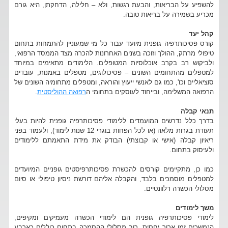
להשפיע על הבריאות, והבעת רגשות, ולא – חלילה, הדחקתן, היא גורם
מכריע בשמירה על בריאות טובה.
קהל יעד
קורס פסיכותרפיה גופנית מיועד עבור כל מי שמעוניין להתמחות בתחום
טיפולי מרתק, ההולך וזוכה בשנים האחרונות להכרה מצד הממסד הרפואי,
ולביקוש רב בקרב אוכלוסיות המטופלים. הלימודים מתאימים במיוחד
למטפלים מהתחומים השונים – פסיכולוגים, מטפלים באמנות, עובדים
סוציאליים וכו', כמו גם לאנשי ייעוץ והוראה, ומטפלים מתחומיה השונים של
הרפואה המשלימה, ובייחוד לעוסקים בתחומי ה
רפואה ההוליסטית
.
תנאי קבלה
בדרך כלל נדרשים המועמדים ללימודי פסיכותרפיה גופנית להיות בעלי
תעודת בגרות מלאה (או לכל הפחות בוגרי 12 שנות לימוד), ולעמוד בפני
ריאיון קבלה (אישי או קבוצתי) הבודק את מידת התאמתם ללימודים
ולעיסוק בתחום.
כמו כן, מתקיימים קורסים להכשרת פסיכותרפיסטים גופניים המיועדים
למטפלים מוסמכים בלבד, והקבלה אליהם דורשת ניסיון טיפולי או סיום
מסלולי הכשרה רלוונטיים.
משך לימודים
לימודי פסיכותרפיה גופנית הם לימודי הכשרה מעמיקים ומקיפים,
הנמשכים זמן ארוך יחסית. רוב מסלולי ההסמכה בתחום כוללים כארבע