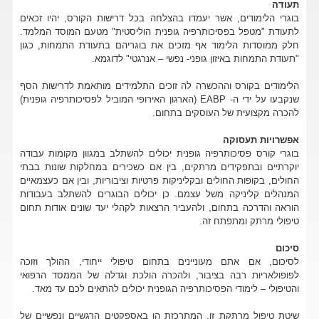
תעודה
בוגרי הלימודים, אשר יעמדו בהצלחה בכל דרישות הקורס, יהיו זכאים
לתעודת "מטפל בפסיכותרפיה גופנית הוליסטית" מטעם המוסד המלמד.
חלק ממוסדות הלימוד אף מזכים את בוגריהם בתעודת התמחות, כגון
"תעודת התמחות באיזון גופני- נפשי – אנרגטי" לדוגמא.
הלימודים בקורס וההכשרה לה זוכים התלמידים מותאמת לדרישות הסף
שנקבעו על ידי ה- EABP (הארגון האירופי המוביל לפסיכותרפיה גופנית)
להכרה מקצועית של העוסקים בתחום.
אפשרויות תעסוקה
בוגרי קורס פסיכותרפיה גופנית יכולים להשתלב במגוון מקומות עבודה
יוקרתיים ובתפקידים מרתקים, בין אם כשכירים במחלקות שונות בבתי
החולים, בקופות החולים ובקליניקות פרטיות וציבוריות, ובין אם כעצמאיים
המנהלים קליניקה משל עצמם. כן יכולים הבוגרים להשתלב בעבודות
הוראה והדרכה בתחום, ולהעביר הרצאות לקהלי יעד שונים אודות תחום
טיפולי מרתק ומתפתח זה.
סיכום
לסיכום, אם אתם מעוניינים בתחום טיפולי ייחודי, ההולך וזוכה
לפופולאריות רבה בציבור, ולהכרה הולכת וגדלה של הממסד הרפואי
והטיפולי – לימודי הפסיכותרפיה הגופנית יכולים להתאים לכם עד מאד.
שיטת טיפול מרתקת זו, המתרכזת הן באספקטים הרגשיים ונפשיים של