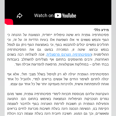
מידע כללי
פסיכותרפיה גופנית היא שיטה טיפולית ייחודית, הנשענת על ההנחה כי
הגוף והנפש נושאים אי אלו השפעות אלו בעיות הדדיות זה על זה, וכי
תהליכים נפשיים יכולים להתבטא בגוף, וכי באמצעות הגוף ניתן גם לטפל
בנפש וברגש. שיטה זו, המזכירה במעט גם את הפסיכותרפיה
ההוליסטית ו
הפסיכותרפיה הטרנס פרסונלית
, זוכה להצלחה רבה בשנים
האחרונות, ורבים מהעוסקים בתחום אף מצליחים להשתלב בעבודות
בבתי חולים – במחלקות אונקולוגיות, מרפאות להפרעות אכילה ועוד.
הפסיכותרפיה הגופנית יעילה לא רק לטיפול בשלל מצבי חולי, אלא אף
יכולה לתרום לשיפור החיים של אנשים בריאים למדי, ולהוביל כל אחד
ואחת להתפתחות אישית, ולהיכרות מעמיקה יותר של כל אחד עם עצמו.
העקרונות עליהם מבוססת תכניות לימודי פסיכותרפיה גופנית, ואשר מהם
נגזרים הטכניקות הטיפוליות הנמצאות בשימוש בתחום הם: התנועה
והפעילות הגופנית הן חשובות לזרימת האנרגיה בגוף ולחיבור לעוצמה
הקיימת בנו, הנשימה הנכונה הינה בעלת חשיבות מכרעת לחיים בריאים
ומאושרים, וכך גם המגע. חשיבה חיובית הינה בעלת עוצמה רבה ויכולת