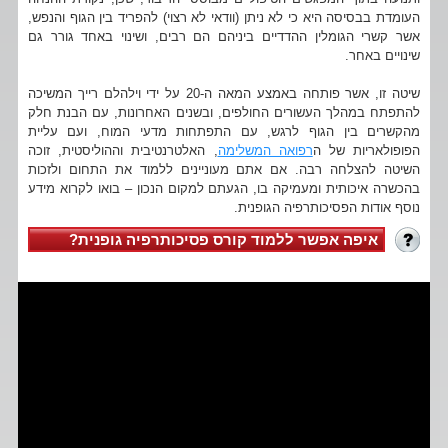
העומדת בבסיסה היא כי לא ניתן (וודאי לא רצוי) להפריד בין הגוף והנפש,
אשר קשרי הגומלין ההדדיים ביניהם הם רבים, ושינוי באחד גורר גם
שינויים באחר.
שיטה זו, אשר פותחה באמצע המאה ה-20 על ידי וילהלם רייך המשיכה
להתפתח במהלך העשורים החולפים, ובשנים האחרונות, עם הבנת חלק
מהקשרים בין הגוף לרגש, עם התפתחות מדעי המוח, ועם עליית
הפופולאריות של ה
רפואה המשלימה
, האלטרנטיבית וההוליסטית, זוכה
השיטה להצלחה רבה. אם אתם מעוניינים ללמוד את התחום ולזכות
בהכשרה איכותית ומעמיקה בו, הגעתם למקום הנכון – בואו לקרוא מידע
נוסף אודות הפסיכותרפיה הגופנית.
איפה אפשר ללמוד קורס פסיכותרפיה גופנית?