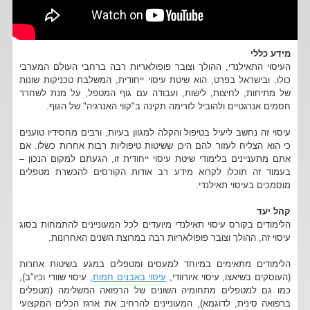
מידע כללי
העיסוי התאילנדי, ההולך וצובר פופולאריות רבה ברחבי העולם המערבי
כולו, ובישראל בפרט, הוא שיטת עיסוי ייחודית, המשלבת טכניקות שונות
של מתיחות, לחיצות, לישות, ועבודה עם גוף המטפל, על מנת לשחרר
חסמים אנרגטיים ולהוביל לזרימה תקינה ב"קווי האנרגיה" של הגוף.
עיסוי זה נחשב ליעיל בטיפול והקלה למגוון בעיות, ורבים מחסידיו טוענים
כי הוא הצליח לעזור להם היכן ששיטות טיפוליות רבות אחרות כשלו. אם
אתם מתעניינים בלימודי שיטת עיסוי ייחודית זו, הגעתם למקום הנכון –
בעמוד זה תוכלו לקרוא מידע רב אודות הקורסים להכשרת מטפלים
מוסמכים בעיסוי תאילנדי.
קהל יעד
הלימודים בקורס עיסוי תאילנדי מיועדים לכל המעוניינים להתמחות בסוג
עיסוי זה, ההולך וצובר פופולאריות רבה במרוצת השנים האחרונות.
הלימודים מתאימים במיוחד למעסים ומטפלים במגע בשיטות אחרות
(העוסקים בשיאצו, עיסוי איורוודי,
עיסוי באבנים חמות
, עיסוי שוודי וכיו"ב),
כמו גם למטפלים מתחומיה השונים של הרפואה המשלימה (מטפלים
ברפואה סינית, לדוגמא), המעוניינים להרחיב את ארגז הכלים המקצועי