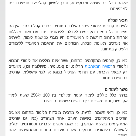
שלהם בכלי רב עוצמה ומבוקש זה, ובכך למשוך קהלי יעד חדשים רבים
למרפאתם.
תנאי קבלה
לעיתים קרובות לימודי עיסוי תאילנדי פתוחים בפני הקהל הרחב ואין הם
מציבים כל תנאים מקדימים לקבלה ללימודים. יחד עם זאת, מכללות
אחדות בתחום דורשות כי המועמדים יהיו בוגרי 12 שנות לימוד, ולעיתים
אף נערכים ראיונות קבלה, הבודקים את התאמת המועמד ללימודים
ולעיסוק בתחום.
כמו כן, קורסים מתקדמים בתחום, אשר אינם כוללים את לימודי המבוא
ולימודי ה
רפואה המערבית
הרלוונטיים (אנטומיה, פיזיולוגיה וכו'), מיועדים
רק לבעלי היכרות עם תחומי הטיפול במגע או למי שהשלימו קורסים
בסיסיים בתחום.
משך לימודים
בדרך כלל כוללים לימודי עיסוי תאילנדי בין 100 ל-250 שעות לימוד
אקדמיות, והם נמשכים בין חודשיים לשמונה חודשים.
כמו כן, ודאי תשמחו לדעת, כי מרבית מוסדות הלימוד בתחום מציעים
קורסים המתקיימים בשעות הערב ואחר הצהריים (כמו גם קורסים
המתקיימים בשעות הבוקר), כך שגם אנשים עובדים וסטודנטים יכולים
להשתלב בלימודים מרתקים אלו במועדים הנוחים והמתאימים להם
ביותר.