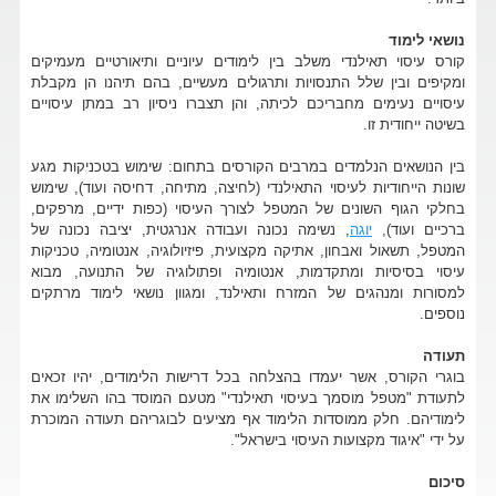
נושאי לימוד
קורס עיסוי תאילנדי משלב בין לימודים עיוניים ותיאורטיים מעמיקים
ומקיפים ובין שלל התנסויות ותרגולים מעשיים, בהם תיהנו הן מקבלת
עיסויים נעימים מחבריכם לכיתה, והן תצברו ניסיון רב במתן עיסויים
בשיטה ייחודית זו.
בין הנושאים הנלמדים במרבים הקורסים בתחום: שימוש בטכניקות מגע
שונות הייחודיות לעיסוי התאילנדי (לחיצה, מתיחה, דחיסה ועוד), שימוש
בחלקי הגוף השונים של המטפל לצורך העיסוי (כפות ידיים, מרפקים,
ברכיים ועוד),
יוגה
, נשימה נכונה ועבודה אנרגטית, יציבה נכונה של
המטפל, תשאול ואבחון, אתיקה מקצועית, פיזיולוגיה, אנטומיה, טכניקות
עיסוי בסיסיות ומתקדמות, אנטומיה ופתולוגיה של התנועה, מבוא
למסורות ומנהגים של המזרח ותאילנד, ומגוון נושאי לימוד מרתקים
נוספים.
תעודה
בוגרי הקורס, אשר יעמדו בהצלחה בכל דרישות הלימודים, יהיו זכאים
לתעודת "מטפל מוסמך בעיסוי תאילנדי" מטעם המוסד בהו השלימו את
לימודיהם. חלק ממוסדות הלימוד אף מציעים לבוגריהם תעודה המוכרת
על ידי "איגוד מקצועות העיסוי בישראל".
סיכום