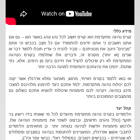
מידע כללי
קורס נהיגה מתקדמת הוא קורס חשוב לכל נהג ונהג באשר הוא – גם אם
אתם חושבים כי אתם יודעים להתמודד עם כל מצב בכביש וכי אתם
"מבינים" היטב את מכוניתכם – סביר להניח כי עדיין תוכלו ללמוד דבר או
שניים (או יותר) מקורס זה, ודברים אלו שתלמדו בקורס הנהיגה
המתקדמת לא רק שיכולים להציל את חייכם ביום מן הימים, אלא, כפי
שתגלו, יהפכו את נהיגתכם היומיומית למהנה הרבה יותר.
אז בואו ללמוד בקורס חווייתי, מרגש, מאתגר ומלא אדרנלין אשר יקנה
לכם יכולות נהיגה מתקדמות, ילמד אתכם כיצד להימנע מלהיכנס למצבי
סיכון בנהיגה, ויקרנה לכם מיומנויות שיכולות להוציא אתכם בשלום גם
מהמצבים המסוכנים ביותר.
קהל יעד
הלימודים בקורס נהיגה מתקדמת מיועדים לכל מי שאוחז בידו רישיון בר
תוקף (כולל נהגים חדשים), וברצונו לשפר את מיומנויות הנהיגה שלו,
ולרכוש מיומנויות חדשות לנהיגה בטוחה יותר. כן מתאימים הלימודים
לחובבי אקשן ואדרנלין, המעוניינים להתנסות בנהיגה במצבים ומסלולים
לא שגרתיים – בכבישים רטובים, במסלולי ראלי, כבישי עפר וכיו"ב.