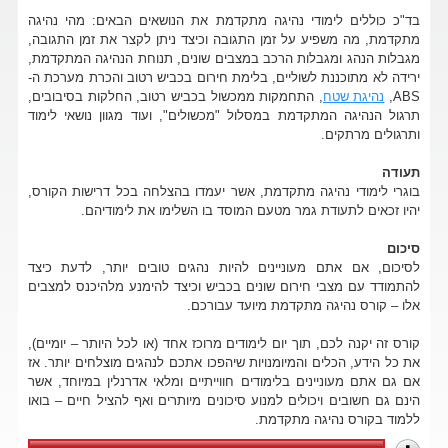
בד"כ כוללים לימודי נהיגה מתקדמת את הנושאים הבאים: מהי נהיגה
מתקדמת, מה משפיע על זמן התגובה וכיצד ניתן לקצר את זמן התגובה,
מגבלות הנהג ומגבלות הרכב במצבים שונים, תנוחת הנהיגה המתקדמת,
ירידה לא מתוכננת לשוליים, בלימת חירום בכביש רטוב והכרת מערכת ה-
ABS,
נהיגת שטח
, התחמקות ממכשול בכביש רטוב, החלקות בסיבובים,
תרגול הנהיגה המתקדמת במסלול "מכשולים", ועוד מגוון נושאי לימוד
ותרגולים מרתקים.
תעודה
בוגרי לימודי נהיגה מתקדמת, אשר יעמדו בהצלחה בכל דרישות הקורס,
יהיו זכאים לתעודת גמר מטעם המוסד בו השלימו את לימודיהם.
סיכום
לסיכום, אם אתם מעוניינים להיות נהגים טובים יותר, לדעת כיצד
להתמודד עם מצבי חירום שונים בכביש וכיצד להימנע מלהיכנס למצבים
אלו – קורס נהיגה מתקדמת מיועד עבורכם.
קורס זה יקנה לכם, תוך יום לימודים מרוכז אחד (או לכל היותר – יומיים),
את כל הידע, הכלים והמיומנויות שיהפכו אתכם לנהגים מוצלחים יותר. אז
אם גם אתם מעוניינים בלימודים חווייתיים ומלאי אדרנלין במיוחד, אשר
הינם גם חשובים ויכולים למנוע סיכונים מיותרים ואף להציל חיים – בואו
ללמוד בקורס נהיגה מתקדמת.