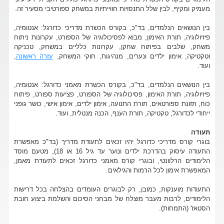
מעמיק ומקיף, לבין שלל התנסויות חווייתיות במשחק ספורטיבי מסעיר זה.
בין הנושאים הנלמדים, בד"כ, בקורס הכשרת מדריכי כדורגל: אנטומיה,
פיזיולוגיה, תורת האימון, מבוא לפסיכולוגיה של הספורט, עקרונות ניתוח
משחק, שלבים בפיתוח שחקן, עקרונות כלליים במשחק, טכניקה
וטקטיקה, אימון ילדים ונערים, מנהיגות, חוקי המשחק,
עזרה ראשונה
,
ועוד.
בין הנושאים הנלמדים, בד"כ, בקורס הכשרת מאמני כדורגל: אנטומיה,
פיזיולוגיה, תורת האימון, פסיכולוגיה של הספורט, פציעות ספורט, פיתוח
כוח, תזונת ספורטאים, תורת התנועה, אימון ילדים, אימון אישי, כושר גופני
ייחודי לכדורגל, טקטיקה, תורת הענף, הכנה מנטלית, ועוד.
תעודה
בוגרי קורס מדריכי כדורגל יהיו זכאים לתעודת מדריך (בד"כ מאפשרת
התעודה עיסוק בהדרכת ילדים ונוער עד גיל 16 או 18), מטעם מוסד
הלימודים הרלוונטי, ובוגרי קורס מאמני כדורגל זכאים לתעודת מאמן,
המאפשרת אימון לכל הרמות והגילאים.
התעודות מוענקות, כמובן, רק לבוגרים העומדים בהצלחה בכל דרישות
הלימודים, לרבות מעבר מוצלח של מבחני הסיכום והשלמת ביצוע חובת
הסטאז' (התמחות).