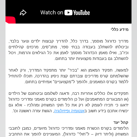
מידע כללי
מדריך כדורגל מוסמך, בדרך כלל, להדריך קבוצות ילדים ונוער בלבד,
וביכולתו להשתלב בעבודה בבתי ספר, מתנ"סים, מרכזים קהילתיים
וכיו"ב, ואילו מאמן הכדורגל מוסמך לאמן את כל הגילאים והרמות, ויכול
להשתלב גם בעבודות מקצועיות יותר בתחום.
למעשה, תפקיד המאמן הוא "בכיר" יותר מתפקיד המדריך, ורק לאחר
שהשלמתם קורס מדריכים וצברתם קצת ניסיון בהדרכה, תוכלו להתחיל
ללמוד בקורס המאמנים, ולהפוך ל"מקצועניים" אמיתיים בתחום.
תפקידים אלו כוללים אחריות רבה, ודאגה לשלומם וביטחונם של הילדים
(או המבוגרים המתאמנים) ועל כן הלימודים בקורס מאמני ומדריכי כדורגל
ידאגו כי תכירו לעומק לא רק את כל חוקי המשחק ומהלכיו - אלא גם
יכשירו אתכם בידע חשוב ב
אנטומיה ופיזיולוגיה
, הגשת עזרה ראשונה וכו'.
קהל יעד
הלימודים בקורס הכשרת מאמני ומדריכי כדורגל מיועדים, כמובן לחובבי
המשחק (וליתר דיוק – ל"חולי" כדורגל), המעוניינים להפוך את התחביב