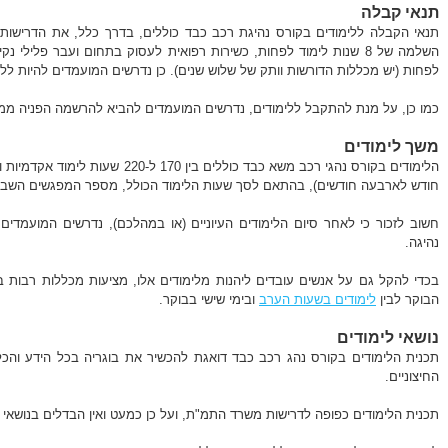
תנאי קבלה
לפחות (יש מכללות הדורשות וותק של שלוש שנים). כן נדרשים המועמדים להיות לל
כמו כן, על מנת להתקבל ללימודים, נדרשים המועמדים להביא להרשמה הפניה מ
משך לימודים
הלימודים בקורס נהגי רכב משא כבד כוללים 
חודש לארבעה חודשים), בהתאם לסך שעות הלימוד הכולל, מספר המפגשים השבועי
חשוב לזכור כי לאחר סיום הלימודים העיוניים (או במהלכם), נדרשים המועמדי
נהיגה.
בכדי להקל גם על אנשים עובדים ליהנות מלימודים אלו, מציעות מכללות רבות 
הבוקר לבין
לימודים בשעות הערב
ובימי שישי בבוקר.
נושאי לימודים
תכנית הלימודים בקורס נהג רכב כבד דואגת להכשיר את בוגריה בכל הידע וה
החיצוניים.
תכנית הלימודים כפופה לדרישות משרד התמ"ת, ועל כן כמעט ואין הבדלים בנושאי ה