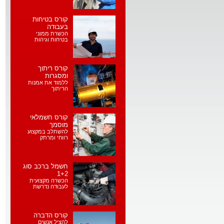
קורס בטיחות
בעבודה
הכשרת ממוני
בטיחות וגיהות
קורס ריתוך
ומסגרות
ללמוד את אמנות
הריתוך
קורס חשמלאי
מוסמך
להשתלב במקצוע
רווחי ומרתק
חשמל ברכב סוג
1+2
הכשרה מקצועית
לעבודה נדרשת
קורס הדברה
להציל אנשים