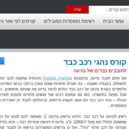
עמוד הבית
רשימת המוסדות המובילים
קורסים לפי אזור גי
קורס נהגי רכב כבד
לחובבים כבדים של נהיגה
אם אתם חובבי נהיגה, וברצונכם ב
הכשרה מקצועית
איכותית שתקנה לכם יכול
להשתלב בעבודה חשובה – בה תובילו סחורות שונות וטובין ברחבי כבישי המדינה 
הלימודים בקורס נהיגה על רכב כבד יכולים להיות בדיוק מה שאתם מחפשים. כיוו
שכל מפעל בתעשייה, כמו גם עסקים רבים ואף אנשים פרטיים נזקקים לשירות
הובלה – נהגי רכב כבד הם אנשי מקצוע נדרשים, וביכולתם לעבוד הן כשכירים וה
כעצמאיים.
רישיון לנהיגה על רכב כבד, הידוע כרישיון בדרגה C, מאפשר לכם לנהוג על
שמשקלו הכולל הוא מעל ל-12000 ק"ג. נהיגה זו דורשת אחריות רבה – והיא נבד
מנהיגה על רכב פרטי "רגיל", ועל כן נדרשים המעוניינים ברישיון זה לעבור קור