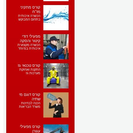
קורס מתקיני
מז"ח
הכשרה איכותית
בתחום המבוקש
מפעילי דודי
קיטור והסקה
הכשרה מקצועית
איכותית במיוחד
קורס טכנאי גז
התקנת ואחזקת
מערכות גז
קורס דוגם מי
שתיה
הכנה לבחינות
משרד הבריאות
קורס מפעילי
עגורן