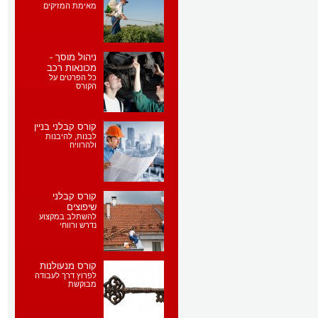
מאימת המזיקים
ניהול מוסך -
מכונאות רכב
כל הפרטים על
הקורס
קורס קבלני בניין
לבנות, להיבנות
ולהרוויח
קורס קבלני
שיפוצים
להשתלב במקצוע
נדרש ורווחי
קורס מנעולנות
לפרוץ דרך לעבודה
מבוקשת