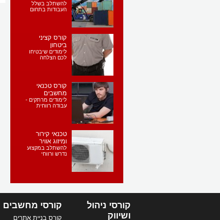
להשתלב בשלל
העבודות בתחום
קורס קציני
ביטחון
לימודים שיבטיחו
לכם הצלחה
קורס טכנאי
מחשבים
לימודים מרתקים -
עבודה רווחית
טכנאי קירור
ומיזוג אוויר
להשתלב במקצוע
נדרש ורווחי
קורסי ניהול
קורסי מחשבים
ושיווק
קורס בניית אתרים