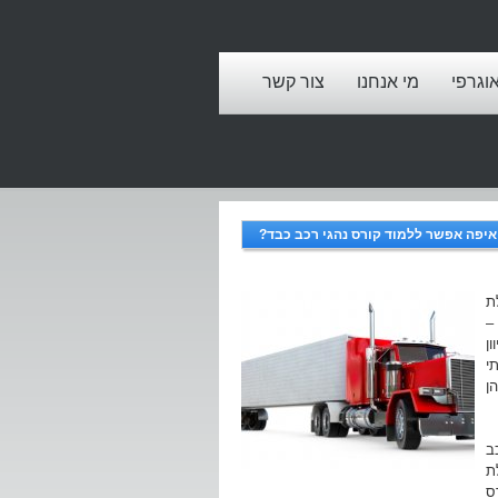
אוגרפי
מי אנחנו
צור קשר
איפה אפשר ללמוד קורס נהגי רכב כבד?
ת
–
ן
י
ן
 רכב
לת
ס