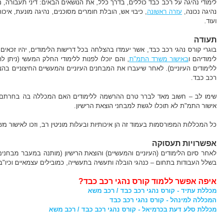
לימודי נהיגה על רכב כבד כוללים, בדרך כלל, את הנושאים הבאים: דיני תעבורה, 
נהיגה נכונה,
עזרה ראשונה
, כיבוי אש, הובלת חומרים מסוכנים, נהיגה מונעת, איכות
ועוד.
תעודה
בוגרי קורס נהגי רכב כבד, אשר יעמדו בהצלחה בכל דרישות הלימודים, יהיו זכא
לימודיהם ו
באישור משרד התמ"ת
, והם יוכלו לפנות ללימודי החלק המעשי (ניתן
ללימודים העיוניים). לאחר שיעברו את המבחנים העיוניים והמעשיים החיצוניים בהצל
רכב כבד.
שימו לב – חשוב מאד לברר טרם ההרשמה ללימודים האם המכללה בה בחרתם ו
אישור התמ"ת לא תוכלו לגשת למבחני הוצאת הרישיון.
כל המכללות המפורסמות בעמוד זה הן איכותיות ובעלות מוניטין רב, וזכו לאישור מ
אפשרויות תעסוקה
לאחר סיום הלימודים (העיוניים והמעשיים) והוצאת הרישיון (מותנה במעבר מבחני
בשלל העבודות בתחום – כנהגי הובלה ותעשיה בתעשייה, כמובילים עצמאיים וכיו"ב
איפה אפשר ללמוד קורס נהגי רכב כבד?
מכללת עתיד - קורס נהגי רכב כבד / רכב משא
המכללה למינהל - קורס נהגי רכב כבד
מכללת סלע דעת בכרמיאל - קורס נהגי רכב כבד / רכב משא