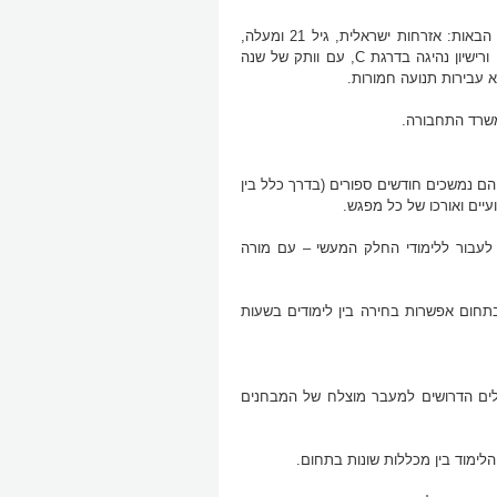
תנאי הקבלה ללימודים בקורס נהיגת רכב כבד כוללים, בדרך כלל, את הדרישות הבאות: אזרחות ישראלית, גיל 21 ומעלה,
השלמה של 8 שנות לימוד לפחות, כשירות רפואית לעסוק בתחום ועבר פלילי נקי ורישיון נהיגה בדרגת C, עם וותק של שנה
א עבירות תנועה חמורות.
משרד התחבורה.
בין 170 ל-220 שעות לימוד אקדמיות והם נמשכים חודשים ספורים (בדרך כלל בין
ים ואורכו של כל מפגש.
ם לעבור ללימודי החלק המעשי – עם מורה
בתחום אפשרות בחירה בין לימודים בשעות
כלים הדרושים למעבר מוצלח של המבחנים
לימוד בין מכללות שונות בתחום.