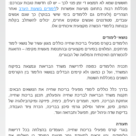
חוששים שמא לא תמצאו די זמן פנוי לכך – יש לנו חדשות טובות עבורכם:
מכללות רבות בתחום מציעות אפשרות ל
לימודים בשעות הערב
ואחר
הצהריים (ולעיתים גם ללימודים בימי שישי בבוקר) כך שגם אנשים
עובדים, סטודנטים ואנשים עסוקים אחרים, יכולים להשתלב בקלות
ובנוחות בלימודי הכשרה מקצועית איכותיים אלו.
נושאי לימודים
הלימודים בקורס מפעילי בריכות שחייה כוללים מגוון עשיר של נושאי לימוד
מרתקים, המלווים בסיורים מקצועיים ובהתנסות מעשית מקיפה – הדואגת
להכשרתם האיכותית והמלאה של הבוגרים.
תכנית הלימודים כפופה לדרישות משרד הבריאות ונמצאת בפיקוח
המשרד, ועל כן כמעט ולא קיימים הבדלים בנושאי הלימוד בין הקורסים
השונים במכללות השונות.
בדרך כלל כוללים לימודי מפעילי בריכות שחייה את הנושאים הבאים:
תקנות משרד הבריאות לבריכת שחייה והפעלתן, תכנון בריכות שחייה,
אחזקת הבריכה, חיטוי, חומרים רעילים, כימיה, פיזיקה ומיקרוביולוגיה של
המים, סינון, איתור וסילוק גורמי סיכון בבריכה, הכרת ציוד העבודה,
בדיקות שדה וניהול יומן, תפעול ותברואה ועוד.
תעודה
בוגרי קורס מפעילי בריכות שחייה, העומדים בהצלחה בכל דרישות
הלימודים, יהיו זכאים לתעודת גמר מטעם המוסד בו השלימו את