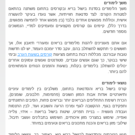
משך לימודים
משך הלימודים בסדנת בישול בריא ובקורסים בתחום משתנה בהתאם
למטרות הקורס: לצד סדנאות חווייתיות, אשר נועדו בעיקר להעשרה
אישית, וכוללות מפגשים אחדים בלבד (בין מפגש אחד לחמישה מפגשים,
בדרך כלל), קיימים גם קורסים מקצועיים ומעמיקים למדיי, הנמשכים
מספר חודשים.
אם אתם מעוניינים ליהנות מלימודים בריאים ומעוררי תיאבון אלו, אך
חוששים כי תתקשו להשתלב בהם, עקב סדר יומכם העמוד, יש לנו חדשות
טובות עבורכם: מכללות רבות בתחום מציעות
קורסים בשעות הערב
ובימי
שישי בבוקר, כך שגם אנשים עובדים, סטודנטים ואנשים עסוקים אחרים
יכולים להשתלב בלימודים בקלות, בשעות והזמנים הנוחים והמתאימים
להם ביותר.
נושאי לימודים
קורס בישול בריא והסדנאות בתחום, משלבים בין לימודים עיוניים
ותיאורטיים אודות אבות המזון השונים (פחמימות, חלבונים, שומנים),
הכרת רשימת התחליפים הבריאים יותר ובריאים פחות, הסיבים התזונתיים
ותפקידם בגוף, ההקשבה לגוף ומרכז הרעה והשובע ועוד, לבין התנסות
ועבודה מעשית – בניית תפריט, שיטות בישול בריאות – אידוי, צלייה
ואפייה, שימוש במצרכי מזון איכותיים, השימוש בתבלינים ועשבי תיבול,
שילובי מזון בריאים והכנת מתכונים בריאים וטעימים במיוחד.
מגוון הקורסים והסדנאות לבישול בריא הוא, כאמור, רב, ונושאי הלימוד