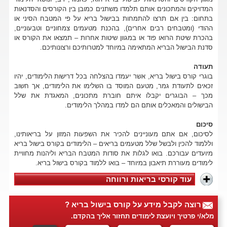
המדויקים והמתכונים אותם תלמדו משתנים כמובן בין הקורסים והסדנאות
בתחום: בין אם תרצו להתמחות בבישול בריא על פי המטבח הסיני או
ההודי (ומטבחים רבים אחרים), בהכנת מטעמים צמחוניים וטבעוניים,
בהכרת שיטת הרואו פוד או במגוון שיטות אחרות – תמצאו את הקורס או
סדנת הבישול הבריא המתאימה במיוחד למטרותיכם ורצונותיכם.
תעודה
בוגרי קורס בישול בריא, אשר יעמדו בהצלחה בכל דרישות הלימודים, יהיו
זכאים לתעודת גמר, מטעם המוסד בו השלימו את הלימודים, אך חשוב
מכך – הבוגרים יקבלו איתם חוברת מתכונים, המאגדת את שלל
הבישולים והמאכלים אותם הם למדו במהלך הלימודים.
סיכום
לסיכום, אם אתם מעוניינים להכיר את השפעות המזון על בריאותינו,
וללמוד להכין ולבשל שלל מטעמים בריאים – הלימודים בקורס בישול בריא
מיועדים עבורכם. בואו לגלות את סודות המטבח הבריא וליהנות מחוויית
לימודים מעוררת תיאבון במיוחד – בואו ללמוד בקורס בישול בריא.
עוד קורסי בריאות ורווחה
רוצה לקבל מידע על קורס בישול בריא ?
מלא/י פרטיך ויועצת לימודים תחזור אליך בהקדם.