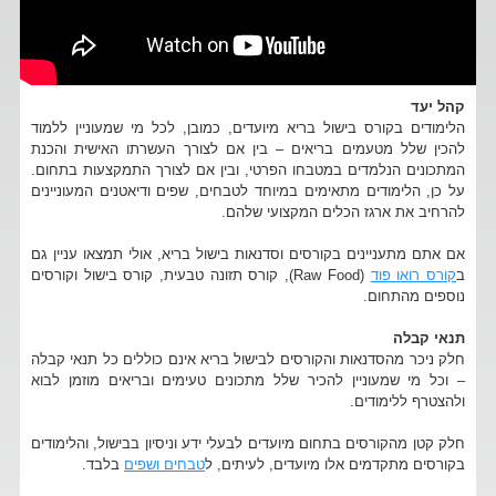
קהל יעד
הלימודים בקורס בישול בריא מיועדים, כמובן, לכל מי שמעוניין ללמוד
להכין שלל מטעמים בריאים – בין אם לצורך העשרתו האישית והכנת
המתכונים הנלמדים במטבחו הפרטי, ובין אם לצורך התמקצעות בתחום.
על כן, הלימודים מתאימים במיוחד לטבחים, שפים ודיאטנים המעוניינים
להרחיב את ארגז הכלים המקצועי שלהם.
אם אתם מתעניינים בקורסים וסדנאות בישול בריא, אולי תמצאו עניין גם
ב
קורס רואו פוד
(Raw Food), קורס תזונה טבעית, קורס בישול וקורסים
נוספים מהתחום.
תנאי קבלה
חלק ניכר מהסדנאות והקורסים לבישול בריא אינם כוללים כל תנאי קבלה
– וכל מי שמעוניין להכיר שלל מתכונים טעימים ובריאים מוזמן לבוא
ולהצטרף ללימודים.
חלק קטן מהקורסים בתחום מיועדים לבעלי ידע וניסיון בבישול, והלימודים
בקורסים מתקדמים אלו מיועדים, לעיתים, ל
טבחים ושפים
בלבד.