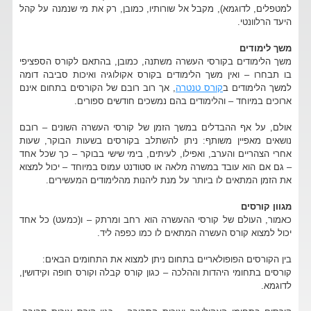
למטפלים, לדוגמא), מקבל אל שורותיו, כמובן, רק את מי שנמנה על קהל
היעד הרלוונטי.
משך לימודים
משך הלימודים בקורסי העשרה משתנה, כמובן, בהתאם לקורס הספציפי
בו תבחרו – ואין משך הלימודים בקורס אקולוגיה ואיכות סביבה דומה
למשך הלימודים ב
קורס טנטרה
, אך רוב רובם של הקורסים בתחום אינם
ארוכים במיוחד – והלימודים בהם נמשכים חודשים ספורים.
אולם, על אף ההבדלים במשך הזמן של קורסי העשרה השונים – רובם
נושאים מאפיין משותף: ניתן להשתלב בקורסים בשעות הבוקר, שעות
אחרי הצהריים והערב, ואפילו, לעיתים, בימי שישי בבוקר – כך שכל אחד
– גם אם הוא עובד במשרה מלאה או סטודנט עמוס במיוחד – יכול למצוא
את הזמן המתאים לו ביותר על מנת ליהנות מהלימודים המעשירים.
מגוון קורסים
כאמור, העולם של קורסי ההעשרה הוא רחב ומרתק – ו(כמעט) כל אחד
יכול למצוא קורס העשרה המתאים לו כמו כפפה ליד.
בין הקורסים הפופולאריים בתחום ניתן למצוא את התחומים הבאים:
קורסים בתחומי היהדות וההלכה – כגון קורס קבלה וקורס חופה וקידושין,
לדוגמא.