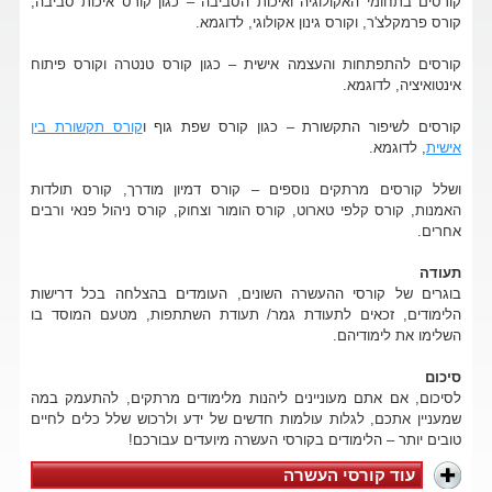
קורסים בתחומי האקולוגיה ואיכות הסביבה – כגון קורס איכות סביבה,
קורס פרמקלצ'ר, וקורס גינון אקולוגי, לדוגמא.
קורסים להתפתחות והעצמה אישית – כגון קורס טנטרה וקורס פיתוח
אינטואיציה, לדוגמא.
קורסים לשיפור התקשורת – כגון קורס שפת גוף ו
קורס תקשורת בין
אישית
, לדוגמא.
ושלל קורסים מרתקים נוספים – קורס דמיון מודרך, קורס תולדות
האמנות, קורס קלפי טארוט, קורס הומור וצחוק, קורס ניהול פנאי ורבים
אחרים.
תעודה
בוגרים של קורסי ההעשרה השונים, העומדים בהצלחה בכל דרישות
הלימודים, זכאים לתעודת גמר/ תעודת השתתפות, מטעם המוסד בו
השלימו את לימודיהם.
סיכום
לסיכום, אם אתם מעוניינים ליהנות מלימודים מרתקים, להתעמק במה
שמעניין אתכם, לגלות עולמות חדשים של ידע ולרכוש שלל כלים לחיים
טובים יותר – הלימודים בקורסי העשרה מיועדים עבורכם!
עוד קורסי העשרה