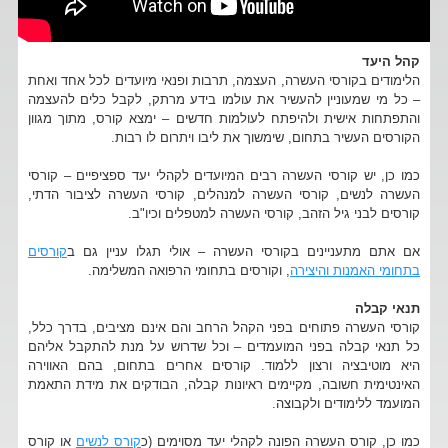
קהל היעד
הלימודים בקורסי העשרה, העצמה, תרבות ופנאי מיועדים לכל אחד ואחת
– כל מי שמעוניין להעשיר את עולמו בידע מרתק, לקבל כלים להעצמה
והתפתחות אישית ולהיפתח לעולמות חדשים – ימצא קורס, מתוך מגוון
הקורסים העשיר בתחום, שימשוך את ליבו ויתרום לו רבות.
כמו כן, יש קורסי העשרה רבים המיועדים לקהלי יעד ספציפיים – קורסי
העשרה לנשים, קורסי העשרה למנהלים, קורסי העשרה לציבור הדתי,
קורסים לבני גיל הזהב, קורסי העשרה למטפלים וכיו"ב.
אם אתם מתעניינים בקורסי העשרה – אולי תגלו עניין גם ב
קורסים
בתחומי האמנות והיצירה
, וקורסים בתחומי הרפואה המשלימה.
תנאי קבלה
קורסי העשרה פתוחים בפני הקהל הרחב והם אינם מציבים, בדרך כלל,
כל תנאי קבלה בפני המועמדים – וכל שדרוש על מנת להתקבל אליהם
היא מוטיבציה ורצון ללמוד. קורסים אחרים בתחום, בהם האווירה
האינטימית חשובה, מקיימים ראיונות קבלה, הבודקים את מידת התאמת
המועמד ללימודים ולקבוצה.
כמו כן, קורס העשרה הפונה לקהלי יעד מסוימים (כ
קורס לנשים
או קורס