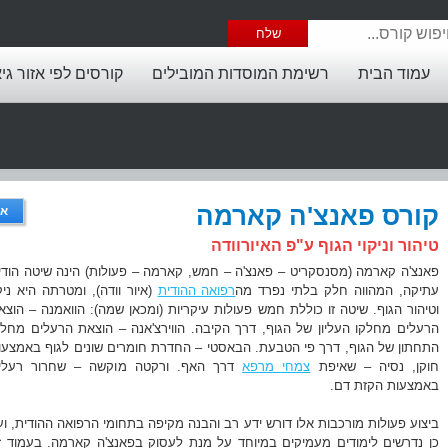
עמוד הבית
רשימת המוסדות המובילים
קורסים לפי אזור גי
קורס פאנצ'ה קארמה
אי
טיהור וניקוי הגוף ע"פ האיורוודה
פאנצ'ה קארמה (מסנסקריט – פאנצ'ה – חמש, קארמה – פעולות) הינה שיטה הודי
עתיקה, המהווה חלק בלתי נפרד מה
רפואה ההודית
(איור וודה), ומטרתה היא ניקו
וטיהור הגוף. שיטה זו כוללת חמש פעולות עיקריות (ומכאן שמה): הוואמנה – הוצא
הרעלים מחלקו העליון של הגוף, דרך הקיבה. הווירצ'אנה – הוצאת הרעלים מחלק
התחתון של הגוף, דרך פי הטבעת. הבאסטי – החדרת חומרים שונים לגוף באמצעו
חוקן, נסיה – שאיפת
צמחי מרפא
דרך האף. ורקטה מוקשה – שחרור רעלי
באמצעות הקזת דם.
ביצוע פעולות מורכבות אלו דורש ידע רב והבנה מקיפה בתחומי הרפואה ההודית, וע
כן נדרשים לימודים מעמיקים במיוחד על מנת לעסוק בפאנצ'ה קארמה. בעמוד ז