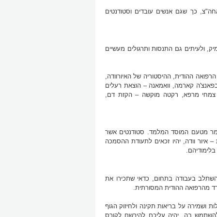
ה"צ, כך שגם אנשים עובדים וסטודנטים
מיק, ולעיתים גם התנסות ותרגולים מעשיים
רפואה ההודית, ההיסטוריה של האיורוודה,
פאנצ'ה קארמה, וואמאנה – הוצאת רעלים
ת צמחי מרפא, רקטה מוקשה – הקזת דם,
 גמר מטעם המוסד המלמד. סטודנטים אשר
– איור וודה, יהיו זכאים לתעודת ההסמכה
בלימודיהם.
השתלב בעבודה בתחום, כדאי שתכירו את
רד מהרפואה ההודית המסורתית.
ות ושמירה על בריאות תקינה ולחיזוק הגוף
להשתמש בה, יהיה עליכם להירשם לקורס