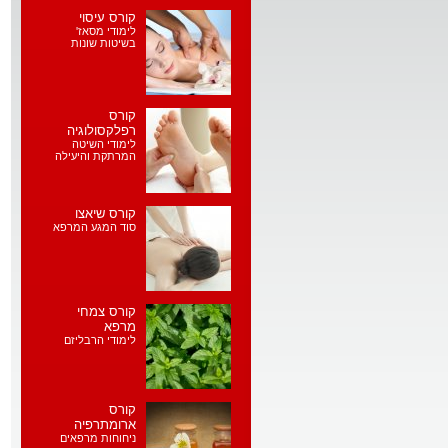
קורס עיסוי
לימודי מסאז'
בשיטות שונות
קורס
רפלקסולוגיה
לימודי השיטה
המרתקת והיעילה
קורס שיאצו
סוד המגע המרפא
קורס צמחי
מרפא
לימודי הרבליזם
קורס
ארומתרפיה
ניחוחות מרפאים