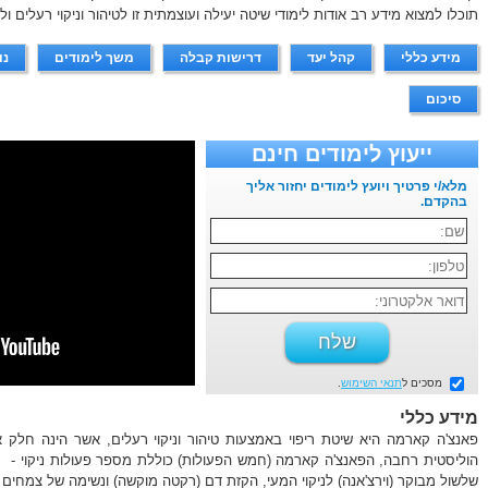
תוכלו למצוא מידע רב אודות לימודי שיטה יעילה ועוצמתית זו לטיהור וניקוי רעלים ו
מידע כללי
קהל יעד
דרישות קבלה
משך לימודים
נו
סיכום
ייעוץ לימודים חינם
מלא/י פרטיך ויועץ לימודים יחזור אליך
בהקדם.
מסכים ל
תנאי השימוש
.
מידע כללי
פאנצ'ה קארמה היא שיטת ריפוי באמצעות טיהור וניקוי רעלים, אשר הינה חלק 
הוליסטית רחבה, הפאנצ'ה קארמה (חמש הפעולות) כוללת מספר פעולות ניקוי - ח
שלשול מבוקר (וירצ'אנה) לניקוי המעי, הקזת דם (רקטה מוקשה) ונשימה של צמחים (