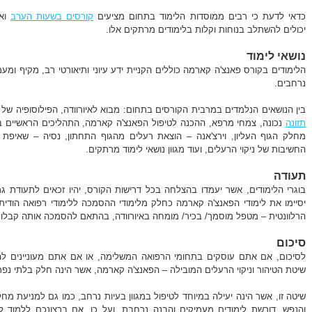
כדאי לדעת כי רבים ממוסדות הלימוד בתחום מציעים
קורסים בשעות הערב
ואח
יכולים להשתלב בנוחות וקלות בלימודים מרתקים אלו.
נושאי לימוד
הלימודים בקורס פאנצ'ה קארמה כוללים הקניית ידע עיוני ותיאורטי רב, מקיף ומע
נרחבים.
בין הנושאים הנלמדים במרבית הקורסים בתחום: מבוא לאיורוודה, הפילוסופיה של ה
תזונה
נכונה, צמחי מרפא, ההכנה לטיפול הפאנצ'ה קארמה, התהליכים הראשיים ב
מחלק הגוף העליון, וירצ'אנה – הוצאת רעלים מהגוף התחתון, נסיה – שאיפ
החשיבות של ניקוי הרעלים, ועוד מגוון נושאי לימוד מרתקים.
תעודה
בוגרי הלימודים, אשר יעמדו בהצלחה בכל דרישות הקורס, יהיו זכאים לתעודת
יסיימו את לימודי הפאנצ'ה קארמה כחלק מלימודי ההסמכה ללימודי רפואה הודית 
הרלוונטית – מטפל מוסמך/ בכיר/ מומחה באיורוודה, בהתאם להסמכה אותה קבלו 
סיכום
לסיכום, אם אתם עוסקים בתחומי הרפואה המשלימה, או אם אתם מעוניינים ל
שיטת הטיהור וניקוי הרעלים המובילה – הפאנצ'ה קארמה, אשר הינה חלק בלתי נפ
שיטה זו, אשר הינה יעילה במיוחד לטיפול במגוון בעיות נרחב, כמו גם למניעת מחל
והנפש, דורשת לימודים מעמיקים והבנה נרחבת, ועל כן, אם ברצונכם ללמוד 