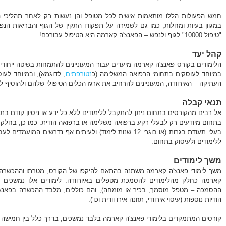
חמש הפעולות הללו מותאמות אישית לכל מטופל והן נעשות רק לאחר תהליכי הכנ
במגוון בעיות ומחלות, כמו גם לשמירה על תפקודו התקין של הגוף והבריאות ה
"טיפול 10000" לגוף ולנפש – הפאנצ'ה קארמה היא הטיפול עבורכם!
קהל יעד
הלימודים בקורס פאנצ'ה קארמה מיעדים עבור המעוניינים להתמחות בשיטה ייחודית ז
במיוחד לעוסקים בתחומי הרפואה המשלימה (כ
נטורפתים
, לדוגמא), ובמיוחד לע
העתיקה – האירוודה, המעוניינים להרחיב את ארגז הכלים הטיפולי שלהם ולהוסיף לו 
תנאי קבלה
אל רבים מהקורסים בתחום ניתן להתקבל ללימודים ללא כל ידע או ניסיון קודם בת
בתחום מיודעים רק לבעלי רקע ברפואה משלימה או ברפואה הודית. כמו כן, בחלק 
בעלי תעודת בגרות (או בוגרי 12 שנות לימוד) ולעיתים אף נדרשי
ללימודים ולעיסוק בתחום.
משך לימודים
משך לימודי פאנצ'ה קארמה משתנה בהתאם להיקפו של הקורס, מטרתו וההכשרה 
קארמה כחלק מהלימודים להסמכת מטפלים באיורוודה. לימודים אלו נמשכים 
ההסמכה – מטפל מוסמך, בכיר או מומחה), והם כוללים, מלבד ההכשרה בפאנצ'ה
הודיות נוספות (עיסוי אירוודי, תזונה אירו וודית וכו').
קורסים המתמקדים בלימודי פאנצ'ה קארמה בלבד נמשכים, בדרך כלל בין חמישה 