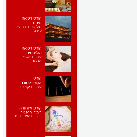
קורס רפואה
סינית
מיליארד סינים לא
טועים
קורס רפואה
הוליסטית
לימודים לגוף
ולנפש
קורס
אקופונקטורה
לימודי דיקור סיני
קורס איורוודה
לימודי הרפואה
ההודית המסורתית