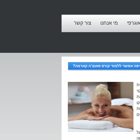
אוגרפי
מי אנחנו
צור קשר
פה אפשר ללמוד קורס פאנצ'ה קארמה?
ת
י
ת
ו
ת
ם
ל
ה