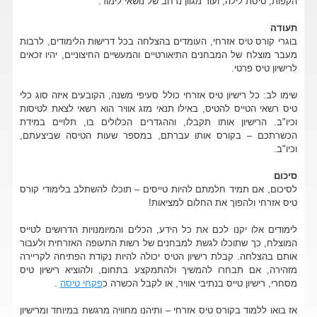
הקפות, טיסת לילה, ועוד מגוון נרחב של נושאי לימוד.
תעודה
בוגרי קורס טיס אזרחי, העומדים בהצלחה בכל דרישות הלימודים, לרבות
מעבר מוצלח של המבחנים התיאורטיים והמעשיים החיצוניים, יהיו זכאים
לרישיון טיס פרטי.
שימו לב: כל רישיון טיס אזרחי כולל סעיפי משנה, הקובעים איזה סוג כלי
טיס רשאי הטייס להטיס, באילו תנאי מזג אוויר הוא רשאי לצאת לטיסות
וכיו"ב. הרישיון אותו תקבלו, וההגדרים הכלולים בו, תלויים במידת
הכשרתכם – בקורס אותו עברתם, במספר שעות הטיסה שביצעתם,
וכיו"ב.
סיכום
לסיכום, אם תמיד חלמתם להיות טייסים – תוכלו להשתלב בלימודי קורס
טיס אזרחי ולהפוך את החלום למציאות!
לימודים אלו יקנו לכם את כל הידע, הכלים והמיומנויות הדרושים לטייס
המוצלח, כך שתוכלו לגשת למבחנים של רשות התעופה האזרחית ולעבור
אותם בהצלחה. קבלת רישיון הטיס יכולה להיות נקודת הפתיחה לקריירה
מזהירה, אם תבחרו להמשיך ולהתמקצע בתחום, ולהוציא רישיון טיס
מסחרי, רישיון טייס בנתיבי אוויר, או לקבל הכשרה כ
פקחי טיסה
.
אז בואו ללמוד בקורס טיס אזרחי – ותיהנו מחוויה מרגשת במיוחד ומרישיון