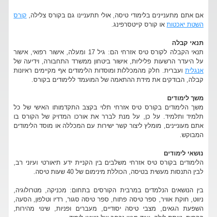
אם אתם מתעניינים בלימודי טיסה, אולי תתעניינו גם בקורס צלילה,
קורס
השטת יאכטות
או קורס קייטסרפינג.
תנאי קבלה
תנאי הקבלה לקורס טיס אזרחי הם: גיל 17 ומעלה, אישור רפואי, אישור
על היעדר הרשעות פליליות, אישור ביטחון ממשרד התחבורה, וידיעה של
אנגלית
ועברית. חלק מהמכללות ומוסדות הלימודים אף מקיימים ראיונות
קבלה, הבודקים את מידת ההתאמה של המועמד ללימודים בקורס.
משך לימודים
משך הלימודים בקורס טיס אזרחי תלוי בקצב התקדמותו האישי של כל
תלמיד ותלמיד. על כן, על מנת לברר את אורכו המדויק של הקורס בו
אתם מעוניינים, מומלץ ליצור קשר ישירות עם המכללה או מוסד הלימודים
המבוקש.
נושאי לימודים
הלימודים בקורס טיס אזרחי משלבים בין הקניית ידע תיאורטי ועיוני רב,
לבין התנסות מעשית בטיסה, הכוללת מינימום של 40 שעות טיסה.
בין הנושאים הנלמדים במרבית הקורסים בתחום: מכניקה, מטרולוגיה,
ניווט, חוקת אוויר, ספר טיסה פתוח, ספר טיסה סגור, רדיו וטלפון, הסעה,
השפעת הגאים, מצבי טיסה יסודיים, מעברים ופניות, שינוי מהירות,