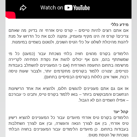
מידע כללי
אם אתם רוצים להיות טייסים – קורס טיס אזרחי זה בדיוק מה שאתם
צריכים! קורס זה הינו מקיף ומעמיק, ומקנה לכם את כל הדרוש על מנת
ליהנות מהיכולת לשלוט על כלי הטיס השונים, ולנווטם בשמיים במיומנות.
הלימודים בקורס מהווים חוויה בלתי נשכחת עבור (כמעט) כל מי
שמשתתף בהם, והם אף יכולים להוות את נקודת הפתיחה לקריירה
מרשימה בתחום התעופה האזרחית (אם כי המעוניינים להשתלב בעבודות
כטייסים, יצטרכו ללמוד בקורסים מתקדמים יותר, ולצבור שעות טיסה
רבות, אשר אינן כלולות בקורסים הבסיסיים בתחום).
אז אם גם אתם מעוניינים להגשים חלום, ולהוציא את אחד הרישיונות
הנחשבים והמבוקשים ביותר – בואו ללמוד בקורס טייס, ותבינו כי עבורכם
– אפילו השמיים הם לא הגבול.
קהל יעד
הלימודים בקורס טיס אזרחי מיועדים עבור כל המעוניינים להוציא רישיון
טיס אזרחי, בין אם לצורך הנאה והעשרה, ובין אם לצורך השתלבות
בעבודות בתחום. כן מיועדים הלימודים עבור המעוניינים בחוויה הבלתי
נשכחת של הטסת מטוס.