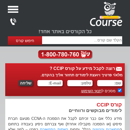
רוצה לקבל מידע על קורס CCIP ?
מלא/י פרטיך ויועצת לימודים תחזור אליך בהקדם.
מסכים ל
תנאי השימוש
.
קורס CCIP
לימודים מבוקשים ורווחיים
מידע כללי אם כבר זכיתם לקבל את הסמכת ה-CCNA מטעם חברת
סיסקו (או הסמכה מקבילה אחרת) ואף צברתם ניסיון בעבודה בתחום
ה
מחשבים וההייטק
ככלל, ותחום
רשתות התקשורת
בפרט – למה שלא