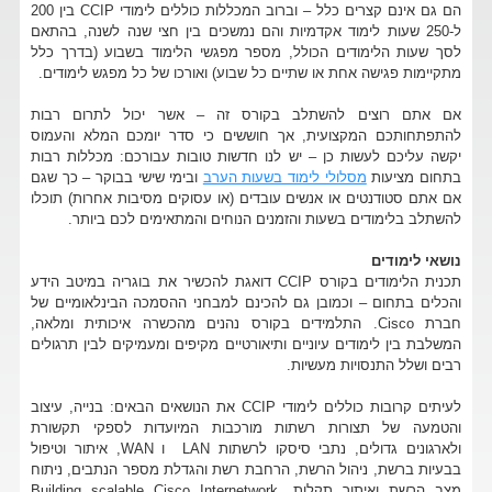
הם גם אינם קצרים כלל – וברוב המכללות כוללים לימודי CCIP בין 200
ל-250 שעות לימוד אקדמיות והם נמשכים בין חצי שנה לשנה, בהתאם
לסך שעות הלימודים הכולל, מספר מפגשי הלימוד בשבוע (בדרך כלל
מתקיימות פגישה אחת או שתיים כל שבוע) ואורכו של כל מפגש לימודים.
אם אתם רוצים להשתלב בקורס זה – אשר יכול לתרום רבות
להתפתחותכם המקצועית, אך חוששים כי סדר יומכם המלא והעמוס
יקשה עליכם לעשות כן – יש לנו חדשות טובות עבורכם: מכללות רבות
בתחום מציעות
מסלולי לימוד בשעות הערב
ובימי שישי בבוקר – כך שגם
אם אתם סטודנטים או אנשים עובדים (או עסוקים מסיבות אחרות) תוכלו
להשתלב בלימודים בשעות והזמנים הנוחים והמתאימים לכם ביותר.
נושאי לימודים
תכנית הלימודים בקורס CCIP דואגת להכשיר את בוגריה במיטב הידע
והכלים בתחום – וכמובן גם להכינם למבחני ההסמכה הבינלאומיים של
חברת Cisco. התלמידים בקורס נהנים מהכשרה איכותית ומלאה,
המשלבת בין לימודים עיוניים ותיאורטיים מקיפים ומעמיקים לבין תרגולים
רבים ושלל התנסויות מעשיות.
לעיתים קרובות כוללים לימודי CCIP את הנושאים הבאים: בנייה, עיצוב
והטמעה של תצורות רשתות מורכבות המיועדות לספקי תקשורת
ולארגונים גדולים, נתבי סיסקו לרשתות LAN ו WAN, איתור וטיפול
בבעיות ברשת, ניהול הרשת, הרחבת רשת והגדלת מספר הנתבים, ניתוח
מצב הרשת ואיתור תקלות, Building scalable Cisco Internetwork