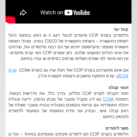
קהל יעד
הלימודים בקורס CCIP מיועדים לבעלי רקע ו/ או ניסיון בתחומי ניהול
רשתות התקשורת – ורשתות התקשורת של CISCO בפרט. מנהלי רשתות
תקשורת מוסמכי מיקרוסופט יתרמו אף הם רבות מלימודים אלו, שירחיבו
את ארגז הכלים המקצועי שלהם. כיוון שקורס CCIP הוא קורס מתקדם–
אין הוא מיועד למי שטרם השלימו קורסים בסיסיים או עבדו בתחום.
אם אתם מתעניינים בקורס CCIP אולי תגלו עניין גם בקורס CCNA,
קורס
MCSA
, קורס תחזוקת מחשבים ורשתות תקשורת וכיו"ב.
תנאי קבלה
תנאי הקבלה לקורס CCIP כוללים, בדרך כלל, את הדרישות הבאות:
הסמכת
CCNA
(או ידע מקביל ומעבר של מבחן כניסה), ידיעת אנגלית
ויכולת התמודדות עם קריאת טקסטים באנגלית טכנית ומעבר מוצלח של
ראיון קבלה אישי, הבודק את מידת התאמתו של המועמד ללימודים
ולעיסוק בתחום.
משך לימודים
הלימודים בקורס CCIP הם לימודים מקיפים ומעמיקים במיוחד – ועל כן