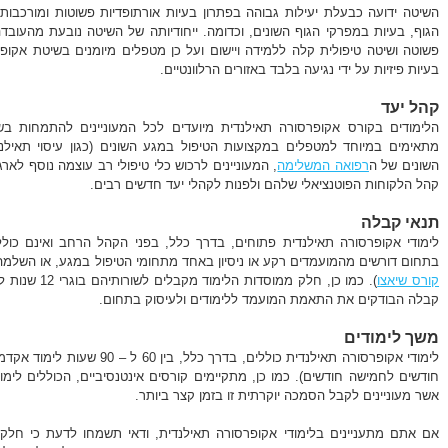
השיטה ידועה כבעלת יעילות גבוהה בפתרון בעיות אורתופדיות פשוטות ומורכבות 
הגוף, בעיות במפרקי הגוף השונים, וכדומה. ייחודיותה של השיטה נובעת מהעובד
פשוטה ושיטה טיפולית קלה ללמידה ויישום ועל כן מטפלים מיומנים בשיטת אקופר
בעיות פיזיות על ידי נגיעה בלבד באזורים הרלוונטיים.
קהל יעד
הלימודים בקורס אקופרסורה תאילנדית מיועדים לכל המעוניינים להתמחות בשיטה
מתאימים במיוחד למטפלים במקצועות הטיפול במגע השונים (כגון עיסוי תאילנ
השונים של ה
רפואה המשלימה
, המעוניינים לרכוש כלי טיפולי רב עוצמה נוסף לא
קהל הלקוחות הפוטנציאלי שלהם ולפנות לקהלי יעד חדשים רבים.
תנאי קבלה
לימודי אקופרסורה תאילנדית פתוחים, בדרך כלל, בפני הקהל הרחב ואינם כול
בתחום דורשים מהמועמדים רקע או ניסיון באחד מתחומי הטיפול במגע, או השלמה
קורס שיאצו
). כמו כן, חלק 
קבלה הבודקים את התאמת המועמד ללימודים ולעיסוק בתחום.
משך לימודים
לימודי אקופרסורה תאילנדית כוללים, 
חודשים לחמישה חודשים). כמו כן, מתקיימים קורסים אינטנסיביים, הכוללים לימו
אשר מעוניינים לקבל הסמכה יוקרתית זו בזמן קצר ביותר.
אם אתם מתעניינים בלימודי אקופרסורה תאילנדית, ודאי תשמחו לדעת כי חלק 