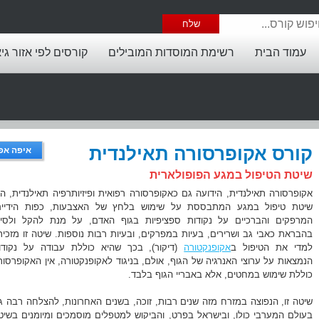
עמוד הבית
רשימת המוסדות המובילים
קורסים לפי אזור גי
קורס אקופרסורה תאילנדית
איפה אפ
שיטת הטיפול במגע הפופולארית
אקופרסורה תאילנדית, הידועה גם כאקופרסורה רפואית ופיזיותרפיה תאילנדית, הי
שיטת טיפול במגע המתבססת על שימוש בלחץ של האצבעות, כפות הידיים
המרפקים והברכיים על נקודות ספציפיות בגוף האדם, על מנת להקל ולסיי
בהבראת כאבי גב ושרירים, בעיות במפרקים, ובעיות רבות נוספות. שיטה זו מזכיר
למדי את הטיפול ב
אקופנקטורה
(דיקור), בכך שהיא כוללת עבודה על נקודו
הנמצאות על ערוצי האנרגיה של הגוף, אולם, בניגוד לאקופנקטורה, אין האקופרסור
כוללת שימוש במחטים, אלא באבריי הגוף בלבד.
שיטה זו, הנפוצה במזרח מזה שנים רבות, זוכה, בשנים האחרונות, להצלחה רבה ג
בעולם המערבי כולו, ובישראל בפרט, והביקוש למטפלים מוסמכים ומיומנים בשיט