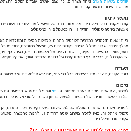
קורסים בשעות הערב
ואחר הצהריים, כך שגם אנשים עובדים יכולים להשתלב ב
מהכשרה איכותית ומעמיקה בתחום.
נושאי לימוד
קורס אקופרסורה תאילנדית כולל מגוון נרחב של נושאי לימוד עיוניים ותיאורטיים
מעשיות בשיטה טיפולית ייחודית זו – הן כמטפלים והן כמטופלים.
בין הנושאים הנלמדים במרבית הקורסים בתחום: טכניקות בסיסיות ומתקדמות באקו
מהלך טיפולי, איתור מסלולי הריפוי ונקודות הלחיצה, תשאול מטופלים, יחסי מטפל –
ראש, צוואר, כתפיים, מרפקים, זרועות, נקעים של אצבעות הידיים, מפרק כף היד, 
של הקרסוליים, ברכיים, כף הרגל ונקעים של בהונות הרגליים ועוד), אתיקה מקצועית,
תעודה
בוגרי הקורס, אשר יעמדו בהצלחה בכל דרישותיו, יהיו זכאים לתעודת גמר מטעם 
סיכום
לסיכום, אם אתם עוסקים באחד מתחומי ה
עיסוי
והטיפול במגע או הרפואה המשל
ובלימודי שיטה ייחודית ויעילה במיוחד לטיפול במגוון בעיות – לימודי אקופרסורה תא
לימודים אלו הם הפתרון המושלם גם למי שאינם בעלי רקע או ניסיון בתחום, א
טיפולי מרתק זה. בואו להכיר מקרוב שיטה ייחודית זו, וליהנות מהכשרה מקצועי
אקופרסורה תאילנדית.
איפה אפשר ללמוד קורס אקופרסורה תאילנדית?