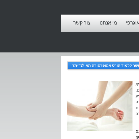
אוגרפי
מי אנחנו
צור קשר
שר ללמוד קורס אקופרסורה תאילנדית?
א
,
ע
ה
ת
ה
ם
ה