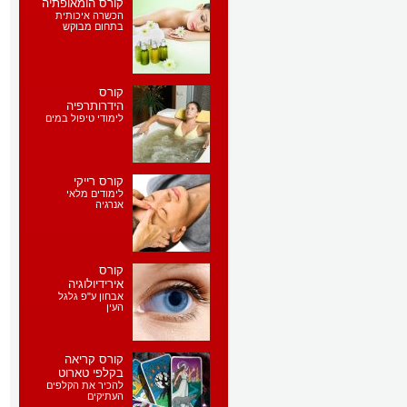
קורס הומאופתיה
הכשרה איכותית
בתחום מבוקש
קורס
הידרותרפיה
לימודי טיפול במים
קורס רייקי
לימודים מלאי
אנרגיה
קורס
אירידיולוגיה
אבחון ע"פ גלגל
העין
קורס קריאה
בקלפי טארוט
להכיר את הקלפים
העתיקים