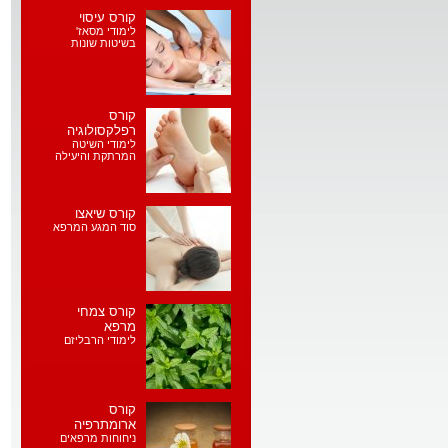
קורס עיסוי
לימודי מסאז'
בשיטות שונות
קורס
רפלקסולוגיה
לימודי השיטה
המרתקת והיעילה
קורס שיאצו
סוד המגע המרפא
קורס צמחי
מרפא
לימודי הרבליזם
קורס
ארומתרפיה
ניחוחות מרפאים