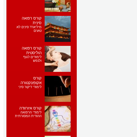
קורס רפואה
סינית
מיליארד סינים לא
טועים
קורס רפואה
הוליסטית
לימודים לגוף
ולנפש
קורס
אקופונקטורה
לימודי דיקור סיני
קורס איורוודה
לימודי הרפואה
ההודית המסורתית