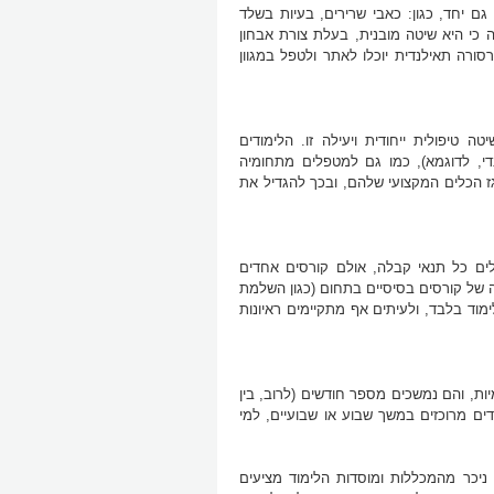
גם יחד, כגון: כאבי שרירים, בעיות בשלד
ה כי היא שיטה מובנית, בעלת צורת אבחון
סורה תאילנדית יוכלו לאתר ולטפל במגוון
 טיפולית ייחודית ויעילה זו. הלימודים
די, לדוגמא), כמו גם למטפלים מתחומיה
רגז הכלים המקצועי שלהם, ובכך להגדיל את
לים כל תנאי קבלה, אולם קורסים אחדים
 של קורסים בסיסיים בתחום (כגון השלמת
ממוסדות הלימוד מקבלים לשורותיהם בוגרי 12 שנות לימוד בלבד, ולעיתים אף מתקיימים ראיונות
בדרך כלל, בין 60 ל – 90 שעות לימוד אקדמיות, והם נמשכים מספר חודשים (לרוב, בין
דים מרוכזים במשך שבוע או שבועיים, למי
ניכר מהמכללות ומוסדות הלימוד מציעים