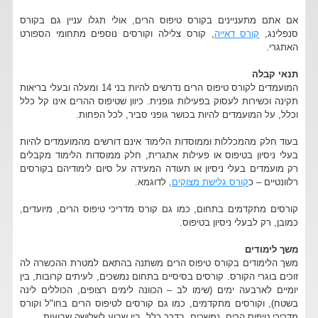
אם אתם מתעניינים בקורס טיפוס הרים, אולי תגלו עניין גם בקורס
סנפלינג,
קורס דאייה
, קורס צלילה וקורסים נוספים מתחומי הספורט
האתגרי.
תנאי קבלה
המועמדים לקורס טיפוס הרים נדרשים להיות בני 14 ומעלה ובעלי בריאות
תקינה וכשירות לעסוק בפעילות גופנית. כיוון שטיפוס ההרים אינו קל כלל
וכלל, על המועמדים להיות בכושר גופני סביר, לכל הפחות.
בעוד חלק מהמכללות וממוסדות הלימוד אינם דורשים מהמועמדים להיות
בעלי ניסיון בטיפוס או פעילות אתגרית, חלק ממוסדות הלימוד מקבלים
רק מועמדים בעלי ניסיון או תעודה המעידה על סיום לימודיהם בקורסים
רלוונטיים – כ
קורס גלישת מצוקים
, לדוגמא.
קורסים מתקדמים בתחום, כמו גם קורס מדריכי טיפוס הרים, מיועדים,
כמובן, רק לבעלי ניסיון בטיפוס.
משך לימודים
משך הלימודים בקורס טיפוס הרים משתנה בהתאם למטרת ההכשרה לה
זוכים בוגרי הקורס. קורסים בסיסיים בתחום נמשכים, לעיתים קרובות, בין
יומיים לארבעה ימים (שימו לב – הכוונה לימים רצופים, הכוללים לינה
בשטח), וקורסים מתקדמים, כמו גם קורסים לטיפוס הרים בחו"ל וקורס
מדריכי טיפוס הרים, נמשכים, בדרך כלל, בין שבוע לשלושה שבועות.