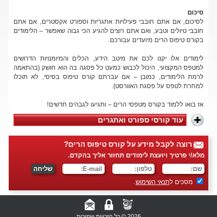
סיכום
לסיכום, אם אתם חובבי פעילויות אתגריות וספורט אקסטרים, אם אתם
חובבי טיולים וטבע, ואם אתם רוצים להגיע הכי גבוה שאפשר – הלימודים
בקורס טיפוס הרים מיועדים עבורכם.
לימודים אלו יקנו לכם את מיטב הידע, הכלים והמיומנויות הדרושים
למטפס המקצועי, היכול לכבוש כמעט כל פסגה בה הוא חושק (בהתאמה
לרמת הלימודים, כמובן – אם עברתם קורס טיפוס בסיסי, לא תוכלו
למחרת לטפס על פסגת האוורסט).
אז בואו ללמוד בקורס מטפסי הרים – ותגיעו לגבהים חדשים!
עוד קורסי ספורט ואתגרים
רוצה לקבל מידע על קורס טיפוס הרים?
מלא/י פרטיך ויועצת לימודים תחזור אליך בהקדם.
מסכים ל
תנאי השימוש
.
2026 © כל הזכויות שמורות