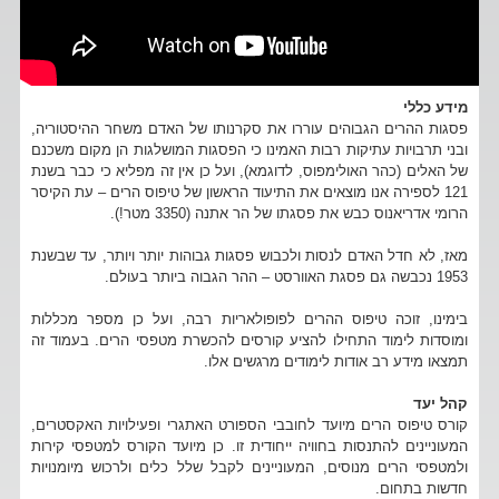
מידע כללי
פסגות ההרים הגבוהים עוררו את סקרנותו של האדם משחר ההיסטוריה,
ובני תרבויות עתיקות רבות האמינו כי הפסגות המושלגות הן מקום משכנם
של האלים (כהר האולימפוס, לדוגמא), ועל כן אין זה מפליא כי כבר בשנת
121 לספירה אנו מוצאים את התיעוד הראשון של טיפוס הרים – עת הקיסר
הרומי אדריאנוס כבש את פסגתו של הר אתנה (3350 מטר!).
מאז, לא חדל האדם לנסות ולכבוש פסגות גבוהות יותר ויותר, עד שבשנת
1953 נכבשה גם פסגת האוורסט – ההר הגבוה ביותר בעולם.
בימינו, זוכה טיפוס ההרים לפופולאריות רבה, ועל כן מספר מכללות
ומוסדות לימוד התחילו להציע קורסים להכשרת מטפסי הרים. בעמוד זה
תמצאו מידע רב אודות לימודים מרגשים אלו.
קהל יעד
קורס טיפוס הרים מיועד לחובבי הספורט האתגרי ופעילויות האקסטרים,
המעוניינים להתנסות בחוויה ייחודית זו. כן מיועד הקורס למטפסי קירות
ולמטפסי הרים מנוסים, המעוניינים לקבל שלל כלים ולרכוש מיומנויות
חדשות בתחום.