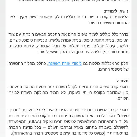
נושאי לימודים
הלימודים בקורס טיפוס הרים כוללים חלק תיאורטי ועיוני מקיף, לצד
התנסות מעשית בטיפוס.
בדרך כלל כוללים לימודי טיפוס הרים את התכנים הבאים היכרות עם ציוד
הטיפוס, בניית תחנת טיפוס, בניית עמדת גלישה, טכניקות טיפוס, קשרים,
גלישה, קיפול חבלים, פתרון תקלות על חבל, אבטחה, עגינות טבעיות,
תחנות טופ רופ, בלימה עם גרזן, ועוד מגוון נושאי לימוד.
חלק מהמכללות כוללות גם
לימודי עזרה ראשונה
, כחלק מהליך ההכשרה
של מטפסי ההרים.
תעודה
בוגרי קורס טיפוס הרים זכאים לקבל תעודת גמר מטעם המוסד המלמד.
כיוון שמדובר בקורס חוויתי בעיקרו, לא תמיד מחולקת תעודה לבוגרי
הקורס.
בוגרי קורס הכשרת מדריכי טיפוס הרים זכאים לקבל תעודת "מדריך
טיפוס". חשוב לברר האם התעודה הניתנת בסיום קורס המדריכים מוכרת
על ידי ההתאחדות הבינלאומית לטיפוס הרים וצוקים (UIAA), המאפשרת
להשתלב בעבודה בתחום בארץ וברחבי העולם – בכל מדינה החברה
בהתאחדות זו (כמעט כל מדינה בה קיימים מטפסים חברה בהתאחדות).