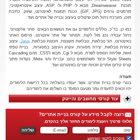
תוכנת Dreamweaver, מבוא ל- PHP ול- ASP, עיצוב אינטראקטיבי,
פורמטים גרפים (GIF, JPG), הכנת תמונות לאינטרנט, שיווק, כתיבת
תוכן, מערכת ניהול תוכן שיקולים בעיצוב ובנייה של אתרים ועוד.
כמו כן, בד"כ, כוללים הלימודים גם את הנושאים הבאים: סחר אלקטרוני,
ניהול עבודה נכון מול לקוח, תמחור של אתר אינטרנט, פרסום האתר
באינטרנט, תגי טבלאות, טבלאות מקוננות, תכונות טבלאות,
Java
, עיצוב
בעזרת טבלאות, יצירת מסגרות, עקרון העיצוב במסגרות, בניית טפסי
html, שליחת הטופס לשרת, מבוא ל Cgi, מבוא לCSS, מהם Cascading
Style Sheets וכיצד משתמשים בהם; עברית ותגי Meta, נקודות מתוך
קורס קידום אתרים וזכויות יוצרים באינטרנט ועוד.
תעודה
בוגרי קורס בניית אתרים, אשר יעמדו בהצלחה בכל דרישות הלימודים,
יהיו זכאים לתעודת גמר מטעם המוסד בו השלימו את לימודיהם.
עוד קורסי מחשבים והייטק
רוצה לקבל מידע על קורס בניית אתרים?
מלא/י פרטיך ויועצת לימודים תחזור אליך בהקדם.
מסכים ל
תנאי השימוש
.