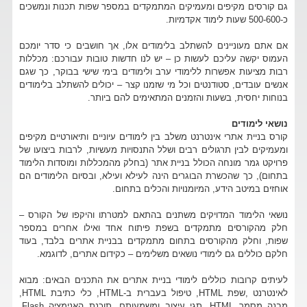
גם קורסים מקיפים ומעמיקים המתמקדים במספר שפות תכנות ונמשכים
כ-500-600 שעות לימוד אקדמיות.
אם אתם מעוניינים להשתלב בלימודים אלו, אך חושבים כי סדר יומכם
העמוס יקשה עליכם לעשות כן – יש לנו חדשות טובות עבורכם: מכללות
רבות מציעות אפשרות ללימודי ערב ולימודים בימי שישי בבוקר, כך שגם
אנשים עובדים, סטודנטים וכל מי שזמנו קצר – יכולים להשתלב בלימודים
בנוחות יחסית, בשעות והזמנים המתאימים להם ביותר.
נושאי לימודים
קורס בניית אתרי אינטרנט משלב בין לימודים עיוניים ותיאורטיים מקיפים
ומעמיקים לבין תרגולים רבים ושלל התנסויות מעשיות, לרבות ביצועו של
פרויקט גמר מונחה הכולל בניית אתר (בחלק מהמכללות ומוסדות הלימוד
בתחום), כך שהכשרת הבוגרים הינה לעילא ועילא, ובסיום הלימודים הם
אוחזים במיטב הידע, המיומנויות והכלים בתחום.
נושאי הלימוד המדויקים משתנים בהתאם למטרתו והיקפו של הקורס –
חלק מהקורסים מתמקדים בשפת פיתוח אחד ואילו אחרים במספר
שפות, וחלק מהקורסים בתחום מתמקדים בבניית אתרים בלבד, בעוד
חלקם כוללים גם לימודי נושאים משלימים – כקידום אתרים, לדוגמא.
לעיתים קרובות כוללים לימודי בניית אתרים את התכנים הבאים: מבוא
לאינטרנט ,שפת HTML, טיפול בעברית ב-HTML, כלי כתיבת HTML,
מבנה מסמך HTML, תגי עיצוב ומשמעותם, תוכנת האנימציה Flash,