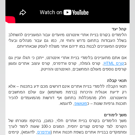
קהל יעד
הלימודים בקורס בניית אתרי אינטרנט מיועדים עבור המעוניינים להשתלב
בשלל העבודות בתחום נדרש ורווחי זה, כמו גם עבור מנהלים ובעלי
עסקים המעוניינים לבנות במו ידיהם אתר מוצלח לעסק שבאחריותם.
אם אתם מתעניינים בלימודי בניית אתרי אינטרנט, ייתכן כי תגלו עניין גם
ב
קורס HTML
, קורס ג'ומלה, קורס וורדפרס, קורס עיצוב אתרים ומגוון
קורסים נוספים מעולם המחשבים, האינטרנט וההייטק.
תנאי קבלה
תנאי הקבלה ללימודי בניית אתרים אינם דורשים מכם ידע בתכנות – אלא
רק ידיעת אנגלית והיכרות (ברמת משתמש) עם עולם המחשבים
והיאנטרנט. חלק מהמכללות בתחום אף דורשות מהמועמדים להכיר
תוכנות גרפיות שונות – כ
פוטושופ
, לדוגמא.
משך לימודים
משך הלימודים בקורס בניית אתרים תלוי, כמובן, בהיקפו ומטרתו של
הקורס: לצד קורסים קצרים יחסית, המונים כ-100 שעות לימוד לערך
ומתמקדים בבניית אתרים בשפת תכנות אחת (
וורדפרס
, לדוגמא), קיימים