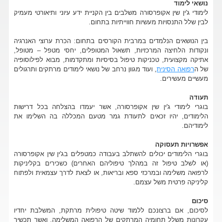
נושאי לימוד
לימודי ג'ין שין אקופרסורה משלבים בין הקניית ידע עיוני ותיאורטי מעמיק
לבין שלל התנסויות מעשיות חווייתיות בתחום.
בין הנושאים הנלמדים במרבית הקורסים בתחום: הכרת ערוצי האנרגיה
ונקודות הלחיצה המרכזיות, תשאול המטופלים, יחסי מטפל – מטופל,
אתיקה מקצועית, טכניקות טיפול בסיסיות ומתקדמות, מבוא לפילוסופיה
של ה
רפואה הסינית
, ועוד מגוון נרחב של נושאי לימודים מרתקים ותרגולים
מעשיים מעשירים.
תעודה
בוגרי לימודי ג'ין שין אקופרסורה, אשר יעמדו בהצלחה בכל דרישות
הלימודים, יהיו זכאים לתעודת גמר מטעם המכללה בה השלימו את
לימודיהם.
אפשרויות תעסוקה
בוגרי הלימודים יכולים להשתלב בעבודה כמטפלים בג'ין שין אקופרסורה
(או לשלב טיפול זה במהלך טיפוליהם האחרים) כשכירים בקליניקות
לרפואה משלימה ובמרכזי ספא ובריאות, או לצאת לדרך עצמאית ולפתוח
קליניקה פרטית משל עצמם.
סיכום
לסיכום, אם ברצונכם ללמוד שיטה טיפולית מרתקת, המשלבת יחדיו
עקרונות משלל תחומיה המרתקים של הרפואה המשלימה, ואשר תכשיר