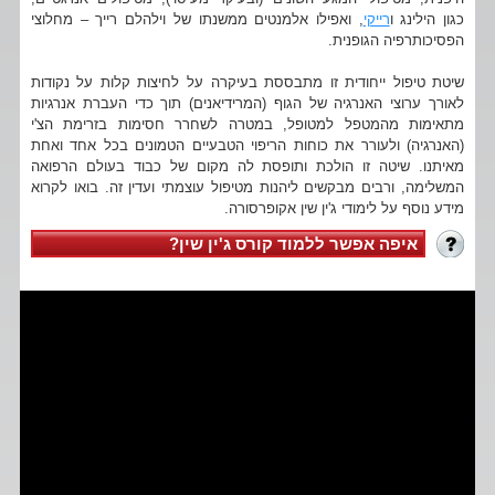
כגון הילינג ו
רייקי
, ואפילו אלמנטים ממשנתו של וילהלם רייך – מחלוצי
הפסיכותרפיה הגופנית.
שיטת טיפול ייחודית זו מתבססת בעיקרה על לחיצות קלות על נקודות
לאורך ערוצי האנרגיה של הגוף (המרידיאנים) תוך כדי העברת אנרגיות
מתאימות מהמטפל למטופל, במטרה לשחרר חסימות בזרימת הצ'י
(האנרגיה) ולעורר את כוחות הריפוי הטבעיים הטמונים בכל אחד ואחת
מאיתנו. שיטה זו הולכת ותופסת לה מקום של כבוד בעולם הרפואה
המשלימה, ורבים מבקשים ליהנות מטיפול עוצמתי ועדין זה. בואו לקרוא
מידע נוסף על לימודי ג'ין שין אקופרסורה.
איפה אפשר ללמוד קורס ג'ין שין?