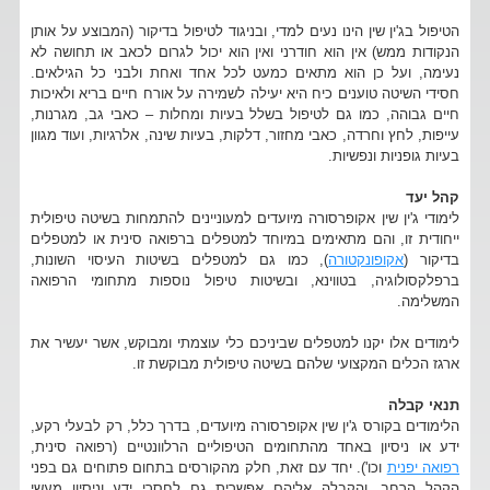
הטיפול בג'ין שין הינו נעים למדי, ובניגוד לטיפול בדיקור (המבוצע על אותן
הנקודות ממש) אין הוא חודרני ואין הוא יכול לגרום לכאב או תחושה לא
נעימה, ועל כן הוא מתאים כמעט לכל אחד ואחת ולבני כל הגילאים.
חסידי השיטה טוענים כיח היא יעילה לשמירה על אורח חיים בריא ולאיכות
חיים גבוהה, כמו גם לטיפול בשלל בעיות ומחלות – כאבי גב, מגרנות,
עייפות, לחץ וחרדה, כאבי מחזור, דלקות, בעיות שינה, אלרגיות, ועוד מגוון
בעיות גופניות ונפשיות.
קהל יעד
לימודי ג'ין שין אקופרסורה מיועדים למעוניינים להתמחות בשיטה טיפולית
ייחודית זו, והם מתאימים במיוחד למטפלים ברפואה סינית או למטפלים
בדיקור (
אקופונקטורה
), כמו גם למטפלים בשיטות העיסוי השונות,
ברפלקסולוגיה, בטווינא, ובשיטות טיפול נוספות מתחומי הרפואה
המשלימה.
לימודים אלו יקנו למטפלים שביניכם כלי עוצמתי ומבוקש, אשר יעשיר את
ארגז הכלים המקצועי שלהם בשיטה טיפולית מבוקשת זו.
תנאי קבלה
הלימודים בקורס ג'ין שין אקופרסורה מיועדים, בדרך כלל, רק לבעלי רקע,
ידע או ניסיון באחד מהתחומים הטיפוליים הרלוונטיים (רפואה סינית,
רפואה יפנית
וכו'). יחד עם זאת, חלק מהקורסים בתחום פתוחים גם בפני
הקהל הרחב, והקבלה אליהם אפשרית גם לחסרי ידע וניסיון מעשי