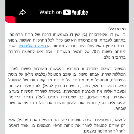
מידע כללי
ג'ין שין דו אקופרסורה (ג'ין שין דו משמעותו דרכה של הרוח הרחומה,
בתרגום לעברית, ואקופרסורה היא שם כללי לכל התרפיות העושות שימוש
נרחב בלחץ האצבעות) הינה תרפיה מתחום ה
רפואה ההוליסטית
, אשר
פותחה בשנות ה-70 של המאה העשרים, וזוכה מאז לתפוצה נרחבת
ברחבי העולם.
הטיפול בשיטה ייחודית זו מתבצע בפגישות האורכות כשעה לערך,
הכוללות שיחה, אבחון וטיפול, בו שוכב המטופל (בלבוש מלא) על מיטת
הטיפולים, והמטפל מניח את ידיו על נקודות מדויקות בגופו של המטופל
(מיקום הנקודות תלוי, כמובן, בבעיה בה צריך לטפל), לוחץ עליהן בעדינות
ומעביר אליהן את האנרגיה המתאימה, במטרה לשחרר חסימות בערוצי
האנרגיה (המרידיאנים), כך שאנרגיית החיים (הצ'י) תחזור לזרימה
אופטימלית בגוף, תחזיר אותו לאיזון ותעורר את יכולות הריפוי הטבעיות
שבגוף.
למעשה, המטפלים בשיטה טוענים כי אין הם מרפאים את המטופל, אלא
רק עוזרים למטופל לעורר את כוחות הריפוי הטמונים בו, אשר דואגים
לתהליך ההחלמה בעצמם.