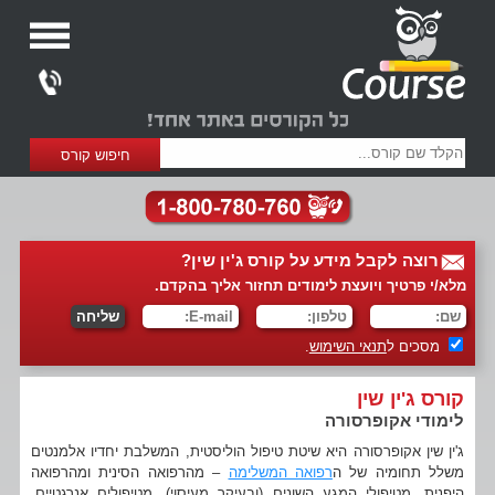
רוצה לקבל מידע על קורס ג'ין שין?
מלא/י פרטיך ויועצת לימודים תחזור אליך בהקדם.
מסכים ל
תנאי השימוש
.
קורס ג'ין שין
לימודי אקופרסורה
ג'ין שין אקופרסורה היא שיטת טיפול הוליסטית, המשלבת יחדיו אלמנטים
משלל תחומיה של ה
רפואה המשלימה
– מהרפואה הסינית ומהרפואה
היפנית, מטיפולי המגע השונים (ובעיקר מעיסוי), מטיפולים אנרגטיים,