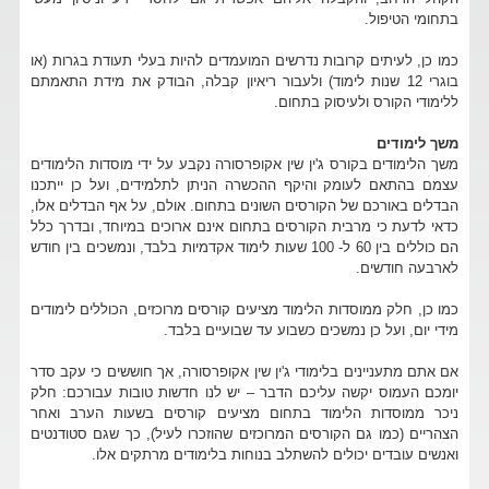
בתחומי הטיפול.
כמו כן, לעיתים קרובות נדרשים המועמדים להיות בעלי תעודת בגרות (או
בוגרי 12 שנות לימוד) ולעבור ריאיון קבלה, הבודק את מידת התאמתם
ללימודי הקורס ולעיסוק בתחום.
משך לימודים
משך הלימודים בקורס ג'ין שין אקופרסורה נקבע על ידי מוסדות הלימודים
עצמם בהתאם לעומק והיקף ההכשרה הניתן לתלמידים, ועל כן ייתכנו
הבדלים באורכם של הקורסים השונים בתחום. אולם, על אף הבדלים אלו,
כדאי לדעת כי מרבית הקורסים בתחום אינם ארוכים במיוחד, ובדרך כלל
הם כוללים בין 60 ל- 100 שעות לימוד אקדמיות בלבד, ונמשכים בין חודש
לארבעה חודשים.
כמו כן, חלק ממוסדות הלימוד מציעים קורסים מרוכזים, הכוללים לימודים
מידי יום, ועל כן נמשכים כשבוע עד שבועיים בלבד.
אם אתם מתעניינים בלימודי ג'ין שין אקופרסורה, אך חוששים כי עקב סדר
יומכם העמוס יקשה עליכם הדבר – יש לנו חדשות טובות עבורכם: חלק
ניכר ממוסדות הלימוד בתחום מציעים קורסים בשעות הערב ואחר
הצהריים (כמו גם הקורסים המרוכזים שהוזכרו לעיל), כך שגם סטודנטים
ואנשים עובדים יכולים להשתלב בנוחות בלימודים מרתקים אלו.