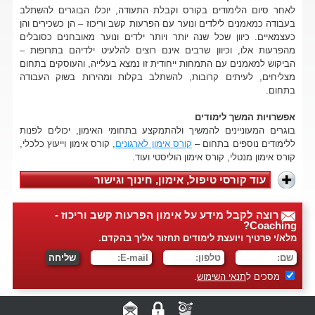
לאחר סיום הלימודים בקורס וקבלת התעודה, יוכלו הבוגרים להשתלב
בעבודה כמאמנים לילדים ונוער עם הפרעות קשב וריכוז – הן כשכירים והן
כעצמאיים. כיוון שכל שנה יותר ויותר ילדים ונוער מאובחנים כסובלים
מהפרעות אלו, וכיוון שרבים אינם רוצים להלעיט ילדיהם בתרופות –
הביקוש למאמנים עם התמחות ייחודית זו נמצא בעלייה, והעוסקים בתחום
מצליחים, לעיתים קרובות, להשתלב בקלות ומהירות בשוק העבודה
בתחום.
אפשרויות המשך לימודים
בוגרים המעוניינים להמשיך ולהתמקצע בתחומי האימון, יכולים לפנות
ללימודים נוספים בתחום –
קורס אימון לארגונים
, קורס אימון וייעוץ כלכלי,
קורס אימון מנטלי, קורס אימון הוליסטי ועוד.
עוד קורסי טיפול, אימון, חינוך וגישור
רוצה לקבל מידע על אימון הפרעות קשב וריכוז -
Coaching?
מלא/י פרטיך ויועצת לימודים תחזור אליך בהקדם.
מסכים ל
תנאי השימוש
.