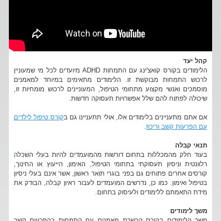
קהל יעד
הלימודים בקורס קואצ'ינג עם התמחות ADHD מיועדים לכל מי שמעוניין
לרכוש התמחות מבוקשת זו. הלימודים מתאימים במיוחד למאמנים
מוסמכים ואנשי מקצוע מתחומי הטיפול, המעוניינים לרכוש מומחיות זו,
שיכולה לפתוח להם שלל אפשרויות תעסוקה חדשות.
אם אתם מתעניינים בלימודים אלו, אולי תתעניינו גם ב
קורס טיפול לילדים
עם הפרעות קשב וריכוז
.
תנאי קבלה
בעוד חלק מהמכללות בתחום דורשות מהמועמדים להיות בעלי השכלה
רלוונטית וניסיון תעסוקתי בתחומי הטיפול, האימון, הייעוץ או החינוך,
קורסים אחרים פתוחים גם בפני בוגרי תואר ראשון, אשר אינם בעלי ניסיון
בטיפול ואימון. כמו כן, נדרשים המועמדים לעבור ראיון קבלה, הבודק את
מידת התאמתם ללימודים ולעיסוק בתחום.
משך לימודים
משך הלימודים בקורס הכשרת מאמנים עם התמחות בהפרעות קשב