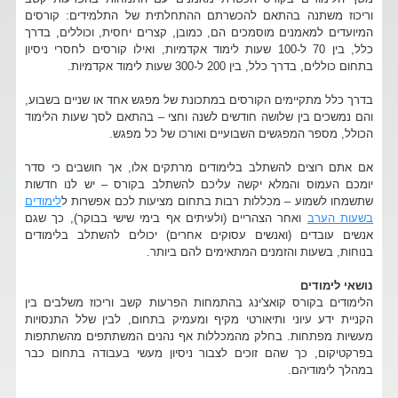
וריכוז משתנה בהתאם להכשרתם ההתחלתית של התלמידים: קורסים
המיועדים למאמנים מוסמכים הם, כמובן, קצרים יחסית, וכוללים, בדרך
כלל, בין 70 ל-100 שעות לימוד אקדמיות, ואילו קורסים לחסרי ניסיון
בתחום כוללים, בדרך כלל, בין 200 ל-300 שעות לימוד אקדמיות.
בדרך כלל מתקיימים הקורסים במתכונת של מפגש אחד או שניים בשבוע,
והם נמשכים בין שלושה חודשים לשנה וחצי – בהתאם לסך שעות הלימוד
הכולל, מספר המפגשים השבועיים ואורכו של כל מפגש.
אם אתם רוצים להשתלב בלימודים מרתקים אלו, אך חושבים כי סדר
יומכם העמוס והמלא יקשה עליכם להשתלב בקורס – יש לנו חדשות
שתשמחו לשמוע – מכללות רבות בתחום מציעות לכם אפשרות ל
לימודים
בשעות הערב
ואחר הצהריים (ולעיתים אף בימי שישי בבוקר), כך שגם
אנשים עובדים (ואנשים עסוקים אחרים) יכולים להשתלב בלימודים
בנוחות, בשעות והזמנים המתאימים להם ביותר.
נושאי לימודים
הלימודים בקורס קואצ'ינג בהתמחות הפרעות קשב וריכוז משלבים בין
הקניית ידע עיוני ותיאורטי מקיף ומעמיק בתחום, לבין שלל התנסויות
מעשיות מפתחות. בחלק מהמכללות אף נהנים המשתתפים מהשתתפות
בפרקטיקום, כך שהם זוכים לצבור ניסיון מעשי בעבודה בתחום כבר
במהלך לימודיהם.