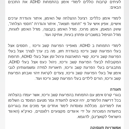
לעיתים קרובות כוללים לימודי אימון בהתמחות ADHD את התכנים
הבאים:
לימודי אימון כלליים: רציונל ההצלחה של האימון, איתור והגדרת ערכים
אישיים, אפיון אישי על פי ''תחומי תוצאה'', איתור והגדרת ''חסמי הצלחה'',
שיווק המאמן, אימון מרוכז, מודל האימון בקבוצה, מודל האימון לזוגיות,
מודל הטיפול במשברים ופתרון בעיות, אתיקה ועוד.
לימודי התמחות ב ADHD: מאפייני הפרעות קשב וריכוז , חסמים אצל
בעלי הפרעות קשב וריכוז בהגדרת חזון, מה בין ערך לצורך אצל בעלי
הפרעות קשב וריכוז, קשיי התארגנות וניהול זמן אצל בעלי ADHD, תרופות
המקובלות לבעלי הפרעות קשב וריכוז, ניהול כעס אצל בעלי ADHD,
מתבגרים בעלי הפרעת קשב וריכוז, תיאוריות למידה ומשמעותיהן לגבי
אימון של בעלי הפרעות קשב וריכוז, צעדים לקראת זיהוי ואבחון הפרעות
קשב וריכוז, הורים לילדים בעלי הפרעות קשב וריכוז ועוד.
תעודה
בוגרי קורס אימון עם התמחות בהפרעות קשב וריכוז, אשר יעמדו בהצלחה
בכל דרישות הלימודים, יהיו זכאים לתעודת גמר מטעם המוסד בו השלימו
את לימודיהם. מכללות ומוסדות לימוד אחדים אף מזכים את בוגריהם
בתעודות המוכרות על ידי איגודים מקצועיים רלוונטיים, כאיק"א (האיגוד
הישראלי לקואצ'ינג), לדוגמא.
אפשרויות תעסוקה