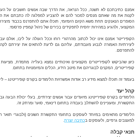
אמנם כתיבתכם לא תשנה, ככל הנראה, את הדרך שבה אנשים חושבים על העול
לקנות את מה שאתם מנסים למכור להם או להצביע למפלגה לה כתבתם את הזמריר
הסופרים הנאנקים תחת משא הקיום היומיומי, תוכלו אתם להתפרנס בכבוד מיציר
המקצועי, ולהגיע במהירות יחסית לתפקידים בכירים של ניהול קמפיין פרסומי.
הקופירייטר אמנם אינו יכול לכתוב מהרהורי רוחו וככל העולה על ליבו, אולם ע
ליצירתיות האמורה לנבוע מעבודתם, עליהם גם לדעת להתאים את יצירתם לקהל
להתפרסם.
כיוון שהביקוש לקופירייטרים מקצועיים ואיכותיים נמצא בעלייה מתמדת, מציע
קופירייטרים, המקנים לבוגריהם את מיטב הידע, הכלים והמיומנויות בתחום.
בעמוד זה תוכלו למצוא מידע רב אודות אפשרויות הלימודים בקורס קופירייטינג – לימ
קהל יעד
הלימודים בקורס קופירייטינג מיועדים עבור אנשים יצירתיים, בעלי יכולת הבעה גבו
התקשורת, ומעוניינים להשתלב בעבודה בתחום דינאמי, סוער ומרתק זה.
הלימודים מתאימים במיוחד לעוסקים בתחומי התקשורת השונים (ולבוגרי תואר רא
למעצבים גרפיים, ולעוסקים ב
כתיבה יוצרת
.
תנאי קבלה