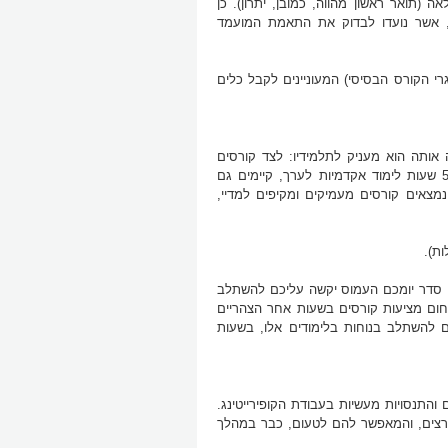
 (תואר ראשון מהווה, כמובן, יתרון). כן
לה, אשר נועדו לבדוק את התאמת המועמד
רי הקורס הבסיסי) המעוניינים לקבל כלים
אותה הוא מעניק לתלמידיו: לצד קורסים
קצרים וממוקדים, המקנים לתלמידיהם את בסיסי התחום ועיקריו, ונמשכים כ-50 שעות לימוד אקדמיות לערך, קיימים גם
נמצאים קורסים מעמיקים ומקיפים למדיי,
ת).
 כי סדר יומכם העמוס יקשה עליכם להשתלב
חום מציעות קורסים בשעות אחר הצהריים
ים להשתלב בנוחות בלימודים אלו, בשעות
ם והתנסויות מעשיות בעבודת הקופירייטינג.
מרצים, והמאפשר להם לטעום, כבר במהלך