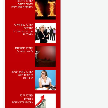
קורס פרסום
ללמוד פרסום
במוסדות המובילים
קורס מיון וגיוס
עובדים
איך לבחור עובדים
מוצלחים
קורס מנהיגות
ללמוד להוביל!
קורס קופירייטינג
לימודים מלאי
יצירתיות
קורס גיוס
כספים
גיוס הון לכל מטרה