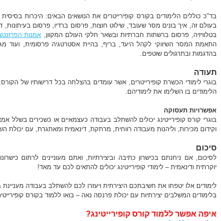
בד"כ כוללים הלימודים בקורס קופירייטרים את הנושאים הבאים: היכרות בסיסית 
בעולם זה, איך בונים מסר שעובד, שילוט חוצות, פרסום ברדיו, פרסום בעיתונות, די
בטלוויזיה, פרסום ברשתות חברתיות ובשאר חלקי העולם המקוון,
אמנות הפרזנטצ
התאמת המסר השיווקי לקהל היעד, בריף, בהיית אסטרטגיה פרסומית, ועוד מגוו
בהדגמות ובתרגולים שוטפים.
תעודה
בוגרי לימודי הכשרת קופירייטרים, אשר עומדים בהצלחה בכל דרישותיו של הקורס
הלימודים בו השלימו את לימודיהם.
אפשרויות תעסוקה
בוגרי קורס קופירייטינג יכולים להשתלב בעבודה כעצמאיים או כשכירים בשלל א
וקידום מכירות, וליהנות מעבודה רווחית, מרתקת, דינאמית ומאתגרת, עם יכולת הש
סיכום
לסיכום, אם ניחנתם בכישרון כתיבה וביצירתיות, ואתם מעוניינים לרתום כישר
יוקרתית ודינאמית – לימודי קופירייטינג יכולים להתאים לכם עד מאד!
לימודים אלו יטפחו את חשיבתכם היצירתית ויעזרו לכם להשתלב בעבודה מעניינת 
בלימודים המשלבים יצירתיות עם יכולת פרנסה נאה – בואו ללמוד בקורס קופירייטינ
איפה אפשר ללמוד קורס קופירייטינג?