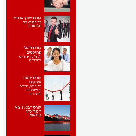
קורס ייעוץ ארגוני
כל המידע על
הלימודים
קורס ניהול
פרויקטים
לנהל כל פרויקט
בהצלחה
קורס יזמות
עיסקית
כל הידע, הכלים
והמיומנויות
להצלחה
קורס ייבוא וייצוא
לימודי סחר
בינלאומי