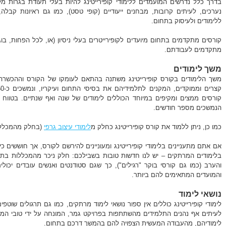
בדרך כלל נדרשים המועמדים ללימודי קופירייטינג להיות בעלי תעודת בגרות מלאה
נערכים, לעיתים קרובות, מבחנים ייעודיים (קופי טסט), כמו גם ראיונות קב
ללימודים ולעיסוק בתחום.
קורסים מתקדמים בתחום מיועדים לקופירייטרים בעלי ניסיון (או, לכל הפחות, בוג
מתקדמים לעבודתם.
משך לימודים
משך הלימודים בקורס קופירייטינג משתנה בהתאם לעומקו של הקורס וההכשרה 
קורסים ממצים ומקיפים במיוחד הכוללים לימודים של שנה ואף שנתיים. בטווח 
הנמשכים מספר חודשים.
כמו כן, ניתן ללמוד את קורס קופירייטינג כחלק מ
לימודי עיצוב גרפי
(בחלק מהמכללו
אם אתם מתעניינים בלימודי קופירייטינג ומעוניינים להירשם לקורס, אך חוששים
בלימודים המרתקים – יש לנו חדשות טובות בשבילכם: חלק ניכר מהמכללות בת
והערב (כמו גם קורסי בוקר "רגילים"), כך שגם סטודנטים ואנשים עובדים יכול
והמועדים המתאימים להם ביותר.
נושאי לימוד
לימודי קופירייטינג כוללים אין ספור נושאי לימוד מרתקים, כמו גם תרגולים שוטפי
לעיתים אף נהנים התלמידים מהשתתפות בפרויקט גמר, המונחה על ידי טובי ה
לימודיהם, מהעבודה המעשית הצפויה להם בהמשך דרכם בתחום.