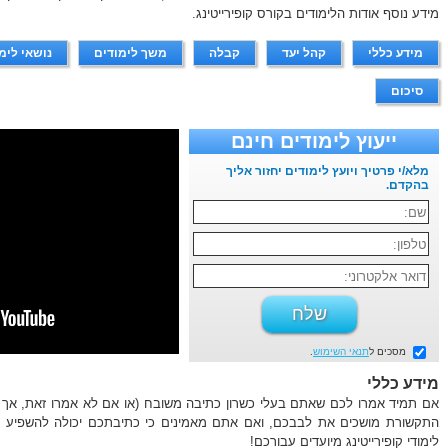
מידע נוסף אודות הלימודים בקורס קופירייטינג.
מידע כללי
קהל יעד
קבלה
משך לימודים
נושאי לימ
סיכום
ייעוץ לימודים חינם
מלא/י פרטיך ויועץ לימודים יחזור אליך
בהקדם.
מסכים ל
תנאי השימוש
.
מידע כללי
אם תמיד אמרו לכם שאתם בעלי כשרון כתיבה משובח (או אם לא אמרו זאת, אך
התקשורת מושכים את לבבכם, ואם אתם מאמינים כי כתיבתכם יכולה להשפיע 
לימודי קופירייטינג מיועדים עבורכם!