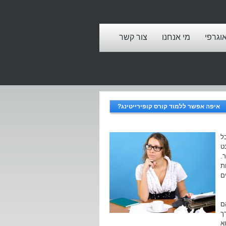
אוגרפי
מי אנחנו
צור קשר
איפה אפשר ללמוד קורס קופירייטינג?
ל
ט
.
ת
ם
ם
ך
א