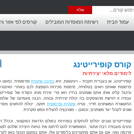
עמוד הבית
רשימת המוסדות המובילים
קורסים לפי אזור גי
קורס קופירייטינג
לימודים מלאי יצירתיות
קופירייטינג, או בעברית תקנית – רעיונאות, היא
כתיבה שיווקית
ופרסומית. כמעט כ
פרסומת שאתם רואים בטלוויזיה, סיסמת מכירות הקופצת לכם באתרי האינטרנ
וג'ינגל קליט אותו אתם שומעים ברדיו הוא פרי יצירת מוחו הקודח של קופירייטר
עבודה זו דורשת מהעוסקים בה יכולת יצירתית גבוהה, הבנה מעמיקה של עולמו
התקשורת המשתנים תדיר, נטייה
שיווקית ופרסומית
חזקה, יכולת להתאים מסרי
שונים לקהלי יעד משתנים, וכמובן – מוטיבציה להצליח ונפש סקרנית.
קופירייטרים טובים יכולים להתקדם במהירות בסולם הדרגות המקצועי, וככלל ה
נהנים מעבודה רבת אתגר, המאפשרת להם לרתום את כוחות היצירה שלהם לצור
פרנסה נאה. אם גם אתם מתעניינים בלימודים אלו, אתם במקום הנכון! בואו לקרו