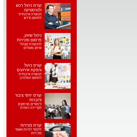
קורס ניהול רכש
ולוגיסטיקה
הכשרה איכותית
לתחום נדרש
ניהול שיווק,
פרסום ומכירות
להכשרת מנהלי
שיווק מעולים
קורס ניהול
והפקת אירועים
הכשרה איכותית
לתחום המלהיב
קורס יחסי ציבור
ודוברות
לימודים מרתקים
לקריירה רווחית
קורס מכירות
ללמוד להיות אשפי
מכירות