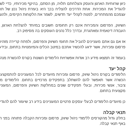
כיוון שרווחיות הארגון והעסק והצלחתם תלויה, מן הסתם, בהיקף מכירותיו, כדיי לש
להגדיל את המכירות. אחת הדרכים להצליח בכך היא בעזרת ניהול נכון של תחו
עצמכם מהמתחרים, לפנות לקהלי יעד חדשים, לשמר את הלקוחות הקיימים, ולהוב
השיווק, הפרסום והמכירות אינם רק תחומים חשובים במיוחד להצלחת הארגון
העבודה דינאמית ומאתגרת, ובדרך כלל נהנים העוסקים בה מסיפוק רב.
אז אם גם אתם מעוניינים להוביל את תחומי השיווק והפרסום, ולפתח קריירה מזהירה
פרסום ומכירות, אשר ידאג להכשיר אתכם במיטב הכלים והמיומנויות בתחום, ובידע 
בעמוד זה תמצאו מידע רב אודות אפשרויות הלימודים השונות בקורס להכשרת מנהלי 
קהל יעד
הלימודים בקורס ניהול שיווק, פרסום ומכירות מיועדים לכל המעוניינים להתמקצ
הכשרה אשר תאפשר להם להשתלב בתפקידים מרכזיים בתחום. הלימודים מת
ציבור, אנשי מכירות, ובעלי תפקידים שונים במחלקות השיווק והפרסום, המעו
מקצועית בתחום.
כן מיועדים הלימודים לבעלי עסקים פרטיים המעוניינים בידע רב שיעזור להם להגדי
תנאי קבלה
בחלק גדול מהקורסים ללימודי ניהול שיווק, פרסום ומכירות הקבלה פתוחה בפני 
באף תנאי קבלה.