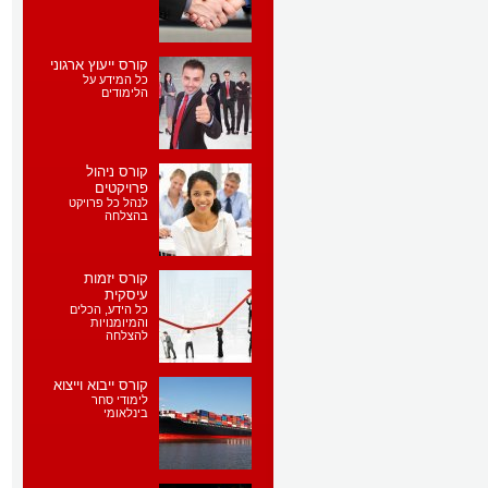
קורס ייעוץ ארגוני
כל המידע על
הלימודים
קורס ניהול
פרויקטים
לנהל כל פרויקט
בהצלחה
קורס יזמות
עיסקית
כל הידע, הכלים
והמיומנויות
להצלחה
קורס ייבוא וייצוא
לימודי סחר
בינלאומי