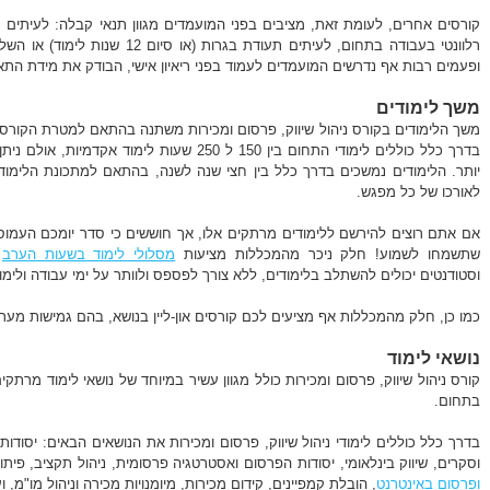
קורסים אחרים, לעומת זאת, מציבים בפני המועמדים מגוון תנאי קבלה: לעיתים נ
רלוונטי בעבודה בתחום, לעיתים תעודת ב
ופעמים רבות אף נדרשים המועמדים לעמוד בפני ריאיון אישי, הבודק את מידת הת
משך לימודים
משך הלימודים בקורס ניהול שיווק, פרסום ומכירות משתנה בהתאם למטרת הקורס,
בדרך כלל כוללים לימודי התחום בין 150 ל 250 שעות 
יותר. הלימודים נמשכים בדרך כלל בין חצי שנה לשנה, בהתאם למתכונת הלימוד
לאורכו של כל מפגש.
אם אתם רוצים להירשם ללימודים מרתקים אלו, אך חוששים כי סדר יומכם העמוס
שתשמחו לשמוע! חלק ניכר מהמכללות מציעות
מסלולי לימוד בשעות הערב
ו
וסטודנטים יכולים להשתלב בלימודים, ללא צורך לפספס ולוותר על ימי עבודה ולימו
כמו כן, חלק מהמכללות אף מציעים לכם קורסים און-ליין בנושא, בהם גמישות מע
נושאי לימוד
קורס ניהול שיווק, פרסום ומכירות כולל מגוון עשיר במיוחד של נושאי לימוד מרתקי
בתחום.
בדרך כלל כוללים לימודי ניהול שיווק, פרסום ומכירות את הנושאים הבאים: יסודות 
וסקרים, שיווק בינלאומי, יסודות הפרסום ואסטרטגיה פרסומית, ניהול תקציב, פית
ופרסום באינטרנט
, הובלת קמפיינים, קידום מכירות, מיומנויות מכירה וניהול מו"מ, 