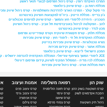
המרכז האקדמי רופין - קורס ניהול הפרסום לבוגרי תואר ראשון
מכללת רמת גן – קורס שיווק בינלאומי
היי סקול קולג' - המרכז הארצי להדרכות והשתלמויות - קורס ניהול שיווק ומכי
ג'ון ברייס - מכללת הייטק - ביה"ס למקצועות השיווק באינטרנט
הטכניון - היחידה ללימודי חוץ והמשך - קורס שיווק למיזמים טכנולוגיים
להב - הפקולטה לניהול באוניברסיטת תל אביב - קורס ניהול השיווק
מכון לנדר - קורס שיווק באינטרנט
מכללת תלתן - קורס תקשורת שיווקית וקורס קופירייטינג ופרסום
המכללה האקדמית תל חי - לימודי חוץ - קורס שיווק ומכירות
נשיא טכנולוגיות - קורס שיווק ומכירות בהייטק
מכללת אתגר - קורס שיווק וקידום מכירות
המכון הישראלי לייצוא - קורס שיווק בינלאומי
JCE לימודי המשך בשיתוף עזריאלי- המכללה האקדמית להנדסה ירושלים - קורס מנהלי שיווק באינטרנט
המכללה לניו מדיה - המסלול המקיף לשיווק,קידום ופרסום דיגיטלי
רשת מכללות אורט - קורס ניהול שיווק ומכירות
שוק הון
רפואה משלימה
אמנות ועיצוב
אי
קורס השקעות בשוק ההון
קורס תזונה הוליסטית
קורס עיצוב פנים
קורס 
הסבת אקדמאים לשוק
קורס עיסוי
קורס עיצוב גרפי
קור
הון
קורס שיאצו
קורס אנימציה
קור
ניהול תיק השקעות
קורס צמחי מרפא
קורס צילום
קור
עצמאי
קורס אקופנטורה
קורס עיצוב אופנה
קור