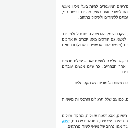
דרשים המועמדים להיות בעלי ניסיון מעשי
גרות (או סיום 12 שנות לימוד) או השלמת לימודי תואר ראשון מהווים דרישת סף,
אמתם ללימודים ולעיסוק בתחום.
 היקפו ועומק ההכשרה הניתנת לתלמידים.
לימוד אקדמיות, אולם ניתן למצוא גם קורסים מעט קצרים או ארוכים
ים (מפגש אחד או שניים בשבוע) ובהתאם
 יקשה עליכם לעשות זאת – יש לנו חדשות
אחר הצהריים, כך שגם אנשים עובדים
דים.
רכת שעות הלימודים היא מקסימלית.
ם, כמו גם שלל תרגולים והתנסויות מעשיות
השיווק, אסטרטגיה שיווקית, מחקרי שווקים
וח חשיבה יצירתית, התנהגות צרכנים,
שיווק
ועוד מגוון נרחב של נושאי לימוד מרתקים.