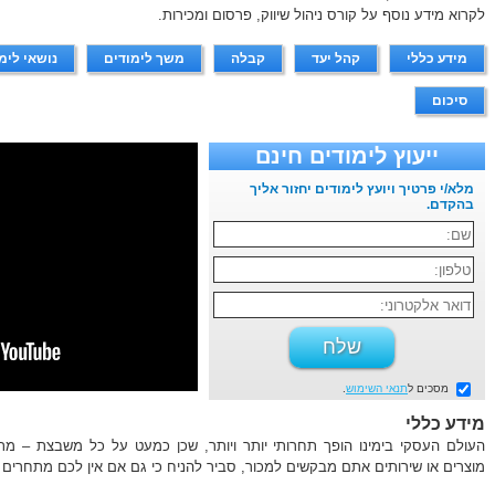
לקרוא מידע נוסף על קורס ניהול שיווק, פרסום ומכירות.
מידע כללי
קהל יעד
קבלה
משך לימודים
נושאי לימ
סיכום
ייעוץ לימודים חינם
מלא/י פרטיך ויועץ לימודים יחזור אליך
בהקדם.
מסכים ל
תנאי השימוש
.
מידע כללי
העולם העסקי בימינו הופך תחרותי יותר ויותר, שכן כמעט על כל משבצת – מתמ
מוצרים או שירותים אתם מבקשים למכור, סביר להניח כי גם אם אין לכם מתחרים ב