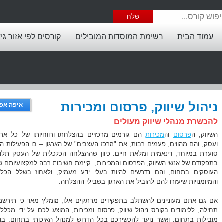
עמוד הבית
רשימת המוסדות המובילים
קורסים לפי אזור גי
ניהול שיווק, פרסום ומכירות
איפה אפש
להכשרת מנהלי שיווק מעולים
השיווק, ה
פרסום
וה
מכירות
הם גורמים מרכזיים בהצלחתו ורווחיותו של כל ארגו
ועסק, והם מהווים, פעמים רבות, את "מרכז העצבים" של הארגון – בו הפעילות הי
סוערת במיוחד, דינאמית ומלאת חיים. כיוון שההצלחה הכלכלית של העסק תלוי
בתפקודם של אנשי השיווק, הפרסום והמכירות, קיימת חשיבות רבה למקצועיותם ש
העוסקים בתחום, והם נדרשים להיות בעלי ידע מעמיק, ולאחוז בשלל הכלי
והמיומנויות שיעזרו להם להוביל את הארגון בשבילי ההצלחה.
אם גם אתם מעוניינים להשתלב בתפקידים מרתקים אלו, מומלץ מאד כי תירשמו
תחילה, ללימודים בקורס ניהול שיווק, פרסום ומכירות, המוצע לכם על ידי מכללו
מובילות בתחום, ואשר נועד להכשירכם בכל הדרוש למנהל האיכותי בתחום. בוא