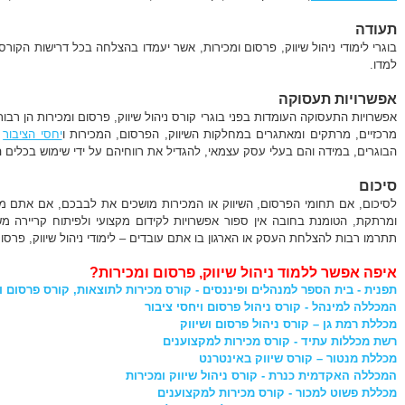
תעודה
בוגרי לימודי ניהול שיווק, פרסום ומכירות, אשר יעמדו בהצלחה בכל דרישות הקור
למדו.
אפשרויות תעסוקה
אפשרויות התעסוקה העומדות בפני בוגרי קורס ניהול שיווק, פרסום ומכירות הן רבות 
מרכזיים, מרתקים ומאתגרים במחלקות השיווק, הפרסום, המכירות ו
יחסי הציבור
ב
הבוגרים, במידה והם בעלי עסק עצמאי, להגדיל את רווחיהם על ידי שימוש בכלים 
סיכום
לסיכום, אם תחומי הפרסום, השיווק או המכירות מושכים את לבבכם, אם אתם מ
ומרתקת, הטומנת בחובה אין ספור אפשרויות לקידום מקצועי ולפיתוח קריירה מ
תתרמו רבות להצלחת העסק או הארגון בו אתם עובדים – לימודי ניהול שיווק, פרסום
איפה אפשר ללמוד ניהול שיווק, פרסום ומכירות?
תפנית - בית הספר למנהלים ופיננסים - קורס מכירות לתוצאות, קורס פרסום וי
המכללה למינהל - קורס ניהול פרסום ויחסי ציבור
מכללת רמת גן – קורס ניהול פרסום ושיווק
רשת מכללות עתיד - קורס מכירות למקצוענים
מכללת מנטור – קורס שיווק באינטרנט
המכללה האקדמית כנרת - קורס ניהול שיווק ומכירות
מכללת פשוט למכור - קורס מכירות למקצוענים