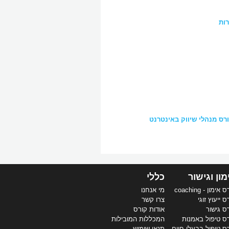
רות
מון וגישור
כללי
אימון - coaching
מי אנחנו
ס ייעוץ זוגי
צרו קשר
ס גישור
אודות קורס
ס טיפול באמנות
המכללות המובילות
ס טיפול בבעלי חיים
תנאי שימוש