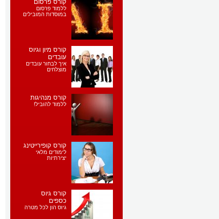
קורס פרסום
ללמוד פרסום
במוסדות המובילים
קורס מיון וגיוס
עובדים
איך לבחור עובדים
מוצלחים
קורס מנהיגות
ללמוד להוביל!
קורס קופירייטינג
לימודים מלאי
יצירתיות
קורס גיוס
כספים
גיוס הון לכל מטרה