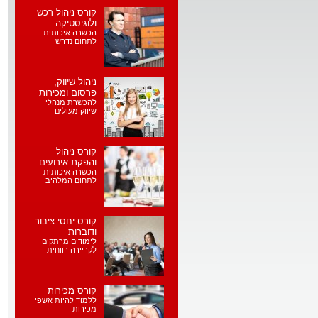
קורס ניהול רכש
ולוגיסטיקה
הכשרה איכותית
לתחום נדרש
ניהול שיווק,
פרסום ומכירות
להכשרת מנהלי
שיווק מעולים
קורס ניהול
והפקת אירועים
הכשרה איכותית
לתחום המלהיב
קורס יחסי ציבור
ודוברות
לימודים מרתקים
לקריירה רווחית
קורס מכירות
ללמוד להיות אשפי
מכירות