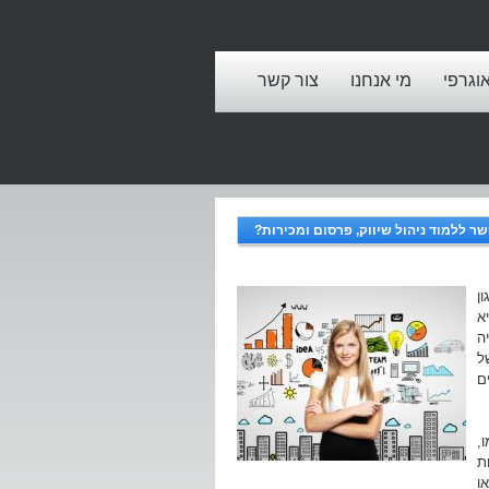
אוגרפי
מי אנחנו
צור קשר
ר ללמוד ניהול שיווק, פרסום ומכירות?
ן
א
ה
ל
ם
,
ת
ו