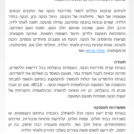
לעיתים קרובות כוללים לימודי מדריכות הנקה את התכנים הבאים:
אנטומיה של השד, פיזיולוגיה של ההנקה, ניהול הנקה נכון, הנקה בחדר
הלידה, קשיים ובעיות בהנקה ופתרונם, גמילה מהנקה, תזונה לאחר לידה,
הרכב חלב האם, שאיבה ואחסון חלב האם, תזונת האם המיניקה,
התפתחות תינוקות וילדים, תיעוד רשומות רפואיות, אתיקה מקצועית,
מציאות ומיתוסים על הנקה, הנקת פג ומצבים מיוחדים נוספים, הכנה
להורות, זוגיות ומיניות בהיריון ולאחר הלידה, תחליפי חלב אם, פסיכולוגיה,
פרמקולוגיה,
צמחי מרפא
ועוד.
תעודה
בוגרות קורס מדריכות הנקה, העומדות בהצלחה בכל דרישות הלימודים,
תהיינה זכאיות לקבל תעודת גמר, מטעם המוסד בו השלימו את לימודיהם.
בוגרות הלימודים אף יכולות להמשיך להתמקצע בתחום ולגשת למבחני
ההסמכה של המועצה הבינלאומית ליועצות הנקה – IBCLE, ואם הן יעברו
מבחן זה בהצלחה, הן יהיו זכאיות לתעודה הבינלאומית היוקרתית של
יועצת הנקה מומחית מטעם המועצה.
אפשרויות תעסוקה
בוגרות קורס ייעוץ הנקה יוכלו להשתלב בעבודה בתחום כעצמאיות, או
כשכירות בבתי חולים, קופות חולים, קליניקות פרטיות וציבוריות, מרכזים
התפתחותיים, טיפת חלב ועוד, וליהנות מעבודה רבת סיפוק, בה הן
יתמכו, ילוו וייעצו לנשים וזוגות צעירים בשלבי ההיריון ולאחר הלידה.