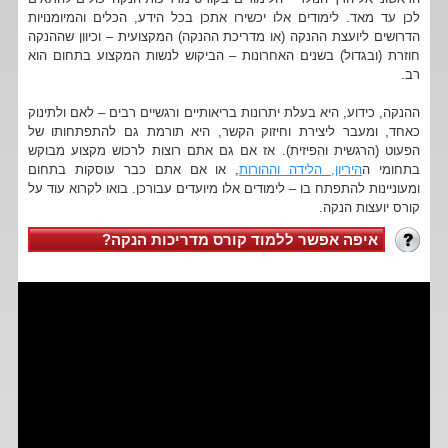
לכן עד מאד. לימודים אלו יכשירו אתכן בכל הידע, הכלים והמיומנויות
הדרושים ליועצת ההנקה (או מדריכת ההנקה) המקצועית – וכיוון שההנקה
חוזרת (ובגדול) בשנים האחרונות – הביקוש לנשות המקצוע בתחום הוא
רב.
ההנקה, כידוע, היא בעלת יתרונות בריאותיים ורגשיים רבים – לאם ולתינוק
כאחד, ומעבר ליצירת וחיזוק הקשר, היא תורמת גם להתפתחותו של
הפעוט (הרגשית והפיזית). אז אם גם אתם רוצות לרכוש מקצוע מבוקש
בתחומי ה
היריון, הלידה וההורות
, או אם אתם כבר עוסקות בתחום
ומעוניינות להתפתח בו – לימודים אלו מיועדים עבורכן. בואו לקרוא עוד על
קורס יועצות הנקה.
איפה אפשר ללמוד קורס מדריכות הנקה?