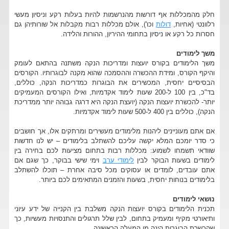
חלק מהמכללות אף דורשות מהנרשמות להיות בעלות רקע וניסיון מעשי
רלוונטי (אחיות,
דולות
וכו'), אולם מכללות רבות מקבלות אל שורותיהן גם
חסרות כל רקע או ניסיון בתחומי ההיריון, ההורות והלידה.
משך לימודים
משך הלימודים בקורס יועצות ומדריכות הנקה משתנה בהתאם לעומק
והיקף הקורס, ומידת ההכשרה וההסמכה שהוא מקנה לבוגרותיו. הקורסים
הבסיסיים יחסית, המכשירים את הבוגרות כמדריכות הנקה, כוללים,
בד"כ, בין 100 ל-200 שעות לימוד אקדמיות, ואילו הקורסים המעמיקים
יותר- להכשרת יועצות הנקה (יועצת הנקה היא דרגה גבוהה יותר ממדריכת
הנקה), כוללים בין 400 ל-500 שעות לימוד אקדמיות.
אם אתם מעוניינים ליהנות מלימודים מעשירים ומרתקים אלו, אך חושבים
כי סדר יומכם המלא יקשה עליכם להשתלב בלימודים – יש לנו חדשות
שוודאי תשמחו לשמוע: מכללות רבות בתחום מציעות לכם בחירה בין
לימודים בשעות הבוקר לבין
לימודי ערב
וימי שישי בבוקר, כך שגם אם
אתם עובדים, לומדים או עסוקים מכל סיבה אחרת – תוכלו להשתלב
בלימודים בנוחות יחסית, בשעות והזמנים המתאימים לכם ביותר.
נושאי לימודים
תכנית הלימודים בקורס יועצות הנקה משלבת בין הקנייה של ידע עיוני
ותיאורטי מקיף ומעמיק בתחום, לבין שלל תרגולים והתנסויות מעשיות, כך
שהכשרת הבוגרות הינה מן המעלה הראשונה.