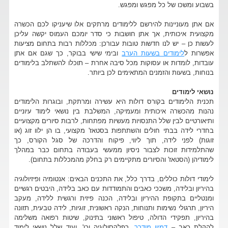
בשבוע ומשכו של כל מפגש ומפגש.
אם אתן מעוניינות להירשם ללימודים מרתקים אלו שיעניקו לכם הכשרה
מקצועית איכותית, אך אתן חושבות כי סדר יומכם העמוס יקשה עליכן
לעשות כן – יש לנו חדשות טובות עבורכן: מכללות רבות בתחום מציעות
אפשרות ל
לימודים בשעות הערב
ובימי שישי בבוקר, כך שגם אם אתן
עובדות, לומדות או עסוקות מכל סיבה אחרת – תוכלו להשתלב בלימודים
בנוחות, בשעות והזמנים המתאימים לכן ביותר.
נושאי לימודים
תכנית הלימודים בקורס דולות היא עשירה ומרתקת, ובוגרות הלימודים
נהנות מהכשרה איכותית ומעמיקה, המשלבת בין נושאי לימוד עיוניים
ותיאורטיים לבין שלל התנסויות מעשיות מפתחות, לרבות סיורים מקצועיים
בחדרי לידה בבתי חולים והשתתפות בסטאז' מקצועי, בו הן ילוו זוג (או
זוגות) לפני לידה, תוך ליווי, פיקוח והדרכה של סגל הקורס, כך
שהתלמידות זוכות לצבור ניסיון ממעשי בעבודה בתחום כבר במהלך
לימודיהן (הסטאז' והסיורים מתקיימים רק בחלק מהמכללות בתחום).
לימודי דולות כוללים, בדרך כלל, את התכנים הבאים: אנטומיה ופיזיולוגיה
בהיריון ובלידה, משככי כאבים והתמודדות עם כאב בלידה, היבטים רגשיים
ומנטליים בתקופת ההיריון ובלידה, הכנה פיזית ורגשית ללידה, מעקב
היריון, תרגולי נשימות ותנוחות, הנקה ראשונית, זוגיות, לידה טבעית, תזונה
בהיריון, תפקידי הדולה, טיפול ראשוני בתינוק, שיטות רפואה משלימה
להקלת כאב –
דמיון מודרך
, רפלקסולוגיה וכו', ועוד שלל נושאי לימוד