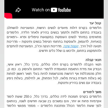
קהל יעד
הלימודים בקורס דולות מיועדים לנשים רגישות, המעוניינות להשתלב
בעבודה בתחום וללוות ולתמוך בנשים בהיריון ולאחר הלידה. הלימודים
מתאימים במיוחד לנשים העוסקות במקצועות טיפוליים ופרא –רפואיים
(כאחיות, לדוגמא), ולעוסקות בתחומי הטיפול בנשים ותינוקות – מדריכות
תנועה לגיל הרך,
יועצות שינה
, מדריכות הנקה וכיו"ב, המעוניינות להתקדם
ולהתמקצע בתחום, ולרכוש בו שלל כלים חדשים.
תנאי קבלה
תנאי הקבלה ללימודים בקורס דולה כוללים, בדרך כלל, ריאיון אישי,
הבודק את מידת התאמת המועמדת ללימודי התחום ולעיסוק בו. כמו כן,
חלק מהמכללות אף דורשות מהנרשמות להיות בעלי תואר ראשון לפחות
(או בעלות תעודת בגרות מלאה, לכל הפחות), או, לחילופין, בעלות ניסיון
בעבודה עם נשים בהיריון ותינוקות.
משך לימודים
הלימודים בקורס תומכות לידה כוללים, בדרך כלל, כ-250 שעות לימוד
אקדמיות פחות או יותר, והם נמשכים בין שבעה חודשים לשנה, בהתאם
לסך שעות הלימוד הכולל ומתכונת הלימודים – מספר מפגשי הלימוד