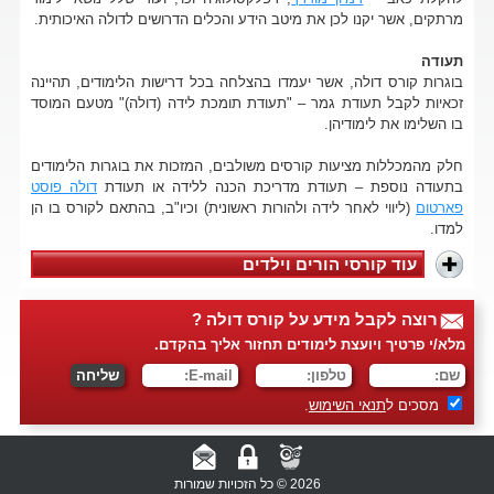
מרתקים, אשר יקנו לכן את מיטב הידע והכלים הדרושים לדולה האיכותית.
תעודה
בוגרות קורס דולה, אשר יעמדו בהצלחה בכל דרישות הלימודים, תהיינה
זכאיות לקבל תעודת גמר – "תעודת תומכת לידה (דולה)" מטעם המוסד
בו השלימו את לימודיהן.
חלק מהמכללות מציעות קורסים משולבים, המזכות את בוגרות הלימודים
בתעודה נוספת – תעודת מדריכת הכנה ללידה או תעודת
דולה פוסט
פארטום
(ליווי לאחר לידה ולהורות ראשונית) וכיו"ב, בהתאם לקורס בו הן
למדו.
עוד קורסי הורים וילדים
רוצה לקבל מידע על קורס דולה ?
מלא/י פרטיך ויועצת לימודים תחזור אליך בהקדם.
מסכים ל
תנאי השימוש
.
2026 © כל הזכויות שמורות