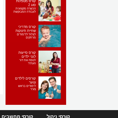
קורס מטפלות
סוג 2
הכשרה מקצועית
לעבודה המבוקשת
קורס מדריכי
שחיית תינוקות
לצלול ללימודים
מרתקים
קורס סייעות
לגני ילדים
לטפח את דור
העתיד
קורסים לילדים
ונוער
לימודים בראש
צעיר
קורסי ניהול
קורסי מחשבים