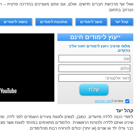
ואולי אף מרכישת חברים חדשים. אולם, אם אתם מעוניינים בהדרכה פרטית – תו
הנרחב בתחום.
קהל יעד
משך לימודים
מתכונת לימודים
נושאי לימודים
ייעוץ לימודים חינם
מלא/י פרטיך ויועץ לימודים יחזור אליך
בהקדם.
מסכים ל
תנאי השימוש
.
קהל יעד
לימודי הכנה ללידה מיועדים, כמובן, לנשים ולזוגות צעירים העומדים לפני לידה, ומעו
שיכינו אותם ללידה ולהורות הראשונית. הלימודים מתאימים במיוחד לזוגות אשר מצפ
כבר גדלו ילד או שניים (או יותר) יכולים להרוויח רבות מהלימודים.