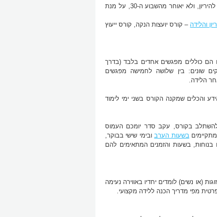
כדאי להצטרף לסדנת הכנה ללידה כאשר אתם נמצאים בסביבות השבוע ה22-24 להיריון, ולא יאוחר מהשבוע ה-30, על מנת
יון והלידה
– קורס יועצות הנקה, קורס ייעוץ
ם הם כוללים מפגשים אחדים בלבד (בדרך
ים שונים: בין שלושה לחמישה מפגשים
חר הלידה.
דע והכלים שמקנה הקורס בשני ימי לימוד
 להשתלב בקורס, עקב סדר יומכם העמוס
מתקיימים
בשעות הערב
ובימי שישי בבוקר,
בנוחות, בשעות והזמנים המתאימים להם
ת (או נשים) לומדים יחדיו באווירה נעימה
פרטית מפי מדריך הכנה ללידה מקצועי.