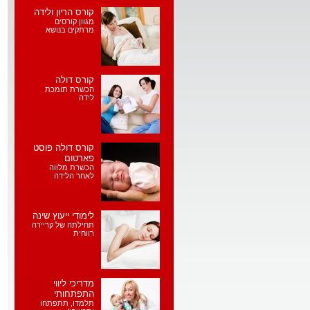
קורס הריון ולידה
מגוון קורסים
מרתקים בנושא
קורס דולה
הכשרת תומכת
לידה
קורס דולה פוסט
פארטום
הכשרת מלווה
לאחר הלידה
לימודי ייעוץ שינה
תחילתה של קריירה
רווחית
מדריכי ליווי
התפתחותי
תלמדו, תתפתחו