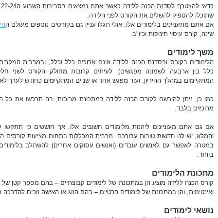
שתוכלו להספיק להשלים את הקורס לפני הלידה.
אם אתם מתעניינים בלימודים אלו, אולי תגלו עניין גם בקורסים נוספים מעולם ה
היר
שינה, קורס עיסוי תינוקות וכיו"ב.
משך לימודים
הלימודים בקורס ובסדנת הכנה ללידה אינם ארוכים כלל וכלל, ובמרבית המקרי
כלל בין ארבעה לשמונה מפגשים). לעיתים קרובות מחולק הקורס לשני חלק
המתקיימים במהלך ההיריון, ועוד מפגש אחד או שניים המתקיימים כחודש לערך לא
כמו כן, ניתן להירשם לקורס הכנה ללידה במתכונת מרוכזת, בה תרכשו את כל הי
מרוכזים בלבד.
אם גם אתם מעוניינים ליהנות מלימודים חשובים אלו, אך חוששים כי תתקשו
והמלא, יש לנו חדשות טובות עבורכם: מרבית המכללות בתחום מציעות קורסים ה
במטרה לאפשר גם לאנשים עובדים (ואנשים עסוקים אחרים) להשתלב בלימודים 
ביותר.
מתכונת הלימודים
קורס הכנה ללידה מוצע הן במתכונת של לימודים קבוצתיים – בהם מספר קטן של זוגו
ואינטימית, והן במתכונת של לימודים פרטיים – בהם הזוג או האישה זוכים להדרכה 
נושאי לימודים