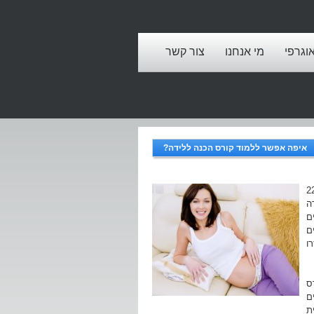
אוגרפי
מי אנחנו
צור קשר
איפה אפשר ללמוד קורס הכנה ללידה?
ני לידה ונמצאים (או ליתר דיוק, נמצאות) בסביבות השבוע ה-22
ה
ם
ם
ו
ס
ם
ת