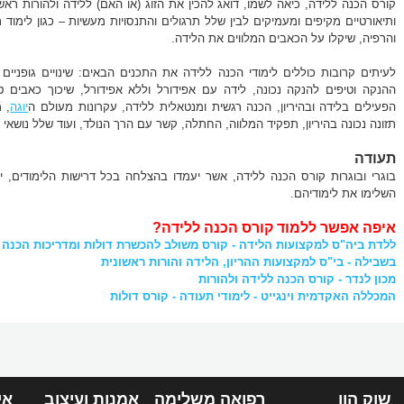
קורס הכנה ללידה, כיאה לשמו, דואג להכין את הזוג (או האם) ללידה ולהורות ראשונ
ותיאורטיים מקיפים ומעמיקים לבין שלל תרגולים והתנסויות מעשיות – כגון לימוד ת
והרפיה, שיקלו על הכאבים המלווים את הלידה.
לעיתים קרובות כוללים לימודי הכנה ללידה את התכנים הבאים: שינויים גופניים ב
ההנקה וטיפים להנקה נכונה, לידה עם אפידורל וללא אפידורל, שיכוך כאבים ט
הפעילים בלידה ובהיריון, הכנה רגשית ומנטאלית ללידה, עקרונות מעולם ה
יוגה
, 
תזונה נכונה בהיריון, תפקיד המלווה, החתלה, קשר עם הרך הנולד, ועוד שלל נושאי 
תעודה
בוגרי ובוגרות קורס הכנה ללידה, אשר יעמדו בהצלחה בכל דרישות הלימודים, 
השלימו את לימודיהם.
איפה אפשר ללמוד קורס הכנה ללידה?
ללדת ביה"ס למקצועות הלידה - קורס משולב להכשרת דולות ומדריכות הכנה 
בשבילה - בי"ס למקצועות ההריון, הלידה והורות ראשונית
מכון לנדר - קורס הכנה ללידה ולהורות
המכללה האקדמית וינגייט - לימודי תעודה - קורס דולות
שוק הון
רפואה משלימה
אמנות ועיצוב
אי