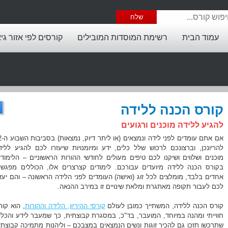
עמוד הבית
רשימת המוסדות המובילים
קורסים לפי אזור גי
קורס הכנה ללידה
להגיע ללידה מוכנים ורגועים
אם אתם עומדים לפ
להריונכן, וברצונכם לרכוש שלל כלים, ידע ומיומנויות שיעזרו לכם להגיע לליד
מוכנים ושלווים ושיקנו לכם טיפים מעולים לחודשי ההורות הראשוניים – הלימודי
בקורס הכנה ללידה מיועדים עבורכם. לימודים קצרצרים אלו, הכוללים מפגשי
אחדים בלבד, מומלצים לכל זוג (ואישה) העומדים לפני הלידה הראשונה – והם יעזר
לכם לעבור תקופה מאתגרת ומלאת שינויים זו במירב ההנאה.
קורס הכנה ללידה, המשתייך כמובן לעולם
קורסי ההיריון, הלידה וההורות
, הוא קור
חווייתי ומהנה במיוחד, המועבר, בד"כ, במסגרת קבוצתית, כך שמעבר לידע והכלי
שתרכשו תזכו גם להכיר זוגות ונשים הנמצאים במצבכם – וליהנות מתמיכה קבוצתי