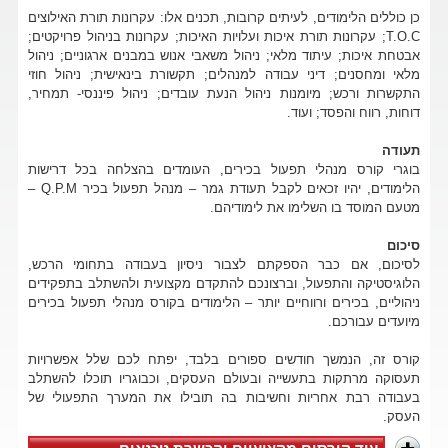
כן כוללים הלימודים, לעיתים קרובות, תכנים אלו: עקרונות תורת האילוצים
T.O.C; עקרונות תורת איכות ועלויות האיכות; עקרונות בניהול פרויקטים;
אבטחת איכות; עיתוד מלאי; ניהול משאבי אנוש במבנים ארגוניים; ניהול
מלאי ומחסנים; דיני עבודה למנהלים; תקשורת בינאישית; ניהול חוזי
התקשרות ורכש; מיומנות ניהול הנעת עובדים; ניהול פיננסי- תמחיר,
דוחות, רווח והפסד; ועוד.
תעודה
בוגרי קורס מנהלי תפעול בכירים, העומדים בהצלחה בכל דרישות
הלימודים, יהיו זכאים לקבל תעודת גמר – מנהל תפעול בכיר Q.P.M –
מטעם המוסד בו השלימו את לימודיהם.
סיכום
לסיכום, אם כבר הספקתם לצבור ניסיון בעבודה בתחומי הרכש,
הלוגיסטיקה והתפעול, וברצונכם להתקדם מקצועית ולהשתלב בתפקידים
ניהוליים, בכירים ורווחיים יותר – הלימודים בקורס מנהלי תפעול בכירים
מיועדים עבורכם.
קורס זה, הנמשך חודשים ספורים בלבד, יפתח לכם שלל אפשרויות
תעסוקה מרתקות בתעשייה ובעולם העסקים, וכבוגריו תוכלו להשתלב
בעבודה רבת אחריות וחשיבות בה תובילו את המערך התפעולי של
העסק.