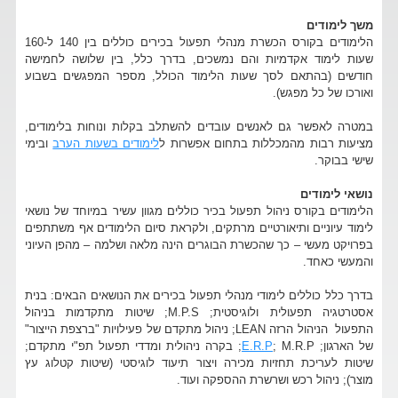
משך לימודים
הלימודים בקורס הכשרת מנהלי תפעול בכירים כוללים בין 140 ל-160
שעות לימוד אקדמיות והם נמשכים, בדרך כלל, בין שלושה לחמישה
חודשים (בהתאם לסך שעות הלימוד הכולל, מספר המפגשים בשבוע
ואורכו של כל מפגש).
במטרה לאפשר גם לאנשים עובדים להשתלב בקלות ונוחות בלימודים,
מציעות רבות מהמכללות בתחום אפשרות ל
לימודים בשעות הערב
ובימי
שישי בבוקר.
נושאי לימודים
הלימודים בקורס ניהול תפעול בכיר כוללים מגוון עשיר במיוחד של נושאי
לימוד עיוניים ותיאורטיים מרתקים, ולקראת סיום הלימודים אף משתתפים
בפרויקט מעשי – כך שהכשרת הבוגרים הינה מלאה ושלמה – מהפן העיוני
והמעשי כאחד.
בדרך כלל כוללים לימודי מנהלי תפעול בכירים את הנושאים הבאים: בנית
אסטרטגיה תפעולית ולוגיסטית; M.P.S; שיטות מתקדמות בניהול
התפעול הניהול הרזה LEAN; ניהול מתקדם של פעילויות "ברצפת הייצור"
של הארגון;
E.R.P
; M.R.P; בקרה ניהולית ומדדי תפעול תפ"י מתקדם;
שיטות לעריכת תחזיות מכירה ויצור תיעוד לוגיסטי (שיטות קטלוג עץ
מוצר); ניהול רכש ושרשרת ההספקה ועוד.