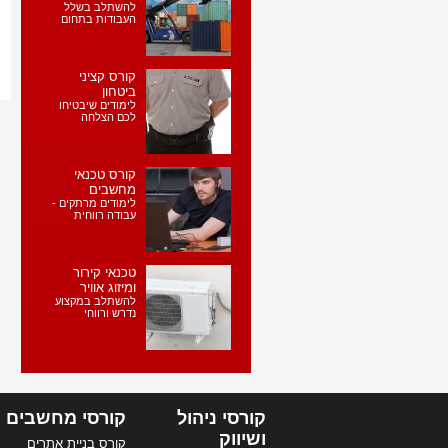
להשתלב בשלל
העבודות בתחום
קורס קציני
ביטחון
לימודים שיבטיחו
לכם הצלחה
קורס טכנאי
מחשבים
לימודים מרתקים -
עבודה רווחית
טכנאי קירור
ומיזוג אוויר
להשתלב במקצוע
נדרש ורווחי
קורסי ניהול
קורסי מחשבים
ושיווק
קורס בניית אתרים