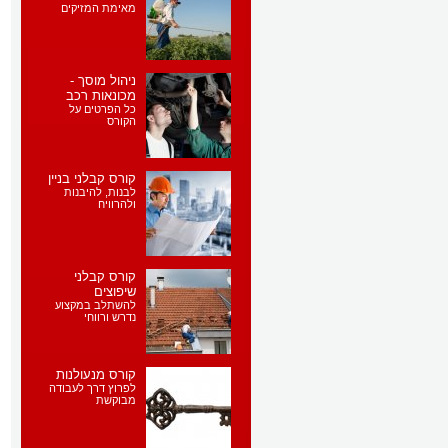
מאימת המזיקים
ניהול מוסך -
מכונאות רכב
כל הפרטים על
הקורס
קורס קבלני בניין
לבנות, להיבנות
ולהרוויח
קורס קבלני
שיפוצים
להשתלב במקצוע
נדרש ורווחי
קורס מנעולנות
לפרוץ דרך לעבודה
מבוקשת