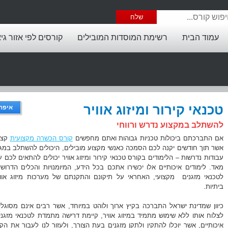
עמוד הבית
רשימת המוסדות המובילים
קורסים לפי אזור גי
טכנאי קירור ומיזוג אוויר
איפה 
להשתלב במקצוע נדרש ורווחי
אם התברכתם ביכולות טכניות גבוהות ואתם מחפשים
קורס הכשרה מקצועית
קצר
אשר תוך חודשים יקנה לכם הסמכה כאנשי מקצוע מובילים, היכולים להשתלב במגוו
עבודות נדרשות – הלימודים בקורס טכנאי קירור ומיזוג אוויר יכולים להתאים לכם ע
מאד. לימודים איכותיים אלו יכשירו אתכם בכל הידע, המיומנויות והכלים הדרושי
לטכנאי מזגנים מקצועי, האחראי על תיקונם והתקנתם של מערכות מיזוג אווי
ביתיות.
כיוון שמדינת ישראל התברכה בקיץ ארוך ולוהט במיוחד, אשר רבים אינם מסוגלי
לצלוח אותו ללא שימוש מתמיד במיזוג אוויר, קיימת דרישה מתמדת לטכנאי מזגני
איכותיים, אשר יוכלו להתקין ולתקן מזגנים בעת הצורך, ולעזור לנו לעבור את הקי