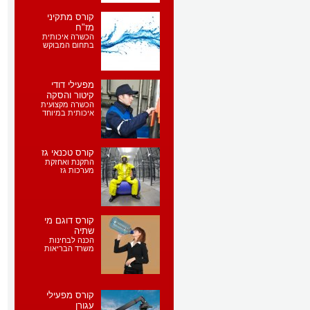
קורס מתקיני
מז"ח
הכשרה איכותית
בתחום המבוקש
מפעילי דודי
קיטור והסקה
הכשרה מקצועית
איכותית במיוחד
קורס טכנאי גז
התקנת ואחזקת
מערכות גז
קורס דוגם מי
שתיה
הכנה לבחינות
משרד הבריאות
קורס מפעילי
עגורן