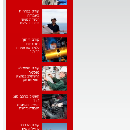
קורס בטיחות
בעבודה
הכשרת ממוני
בטיחות וגיהות
קורס ריתוך
ומסגרות
ללמוד את אמנות
הריתוך
קורס חשמלאי
מוסמך
להשתלב במקצוע
רווחי ומרתק
חשמל ברכב סוג
1+2
הכשרה מקצועית
לעבודה נדרשת
קורס הדברה
להציל אנשים