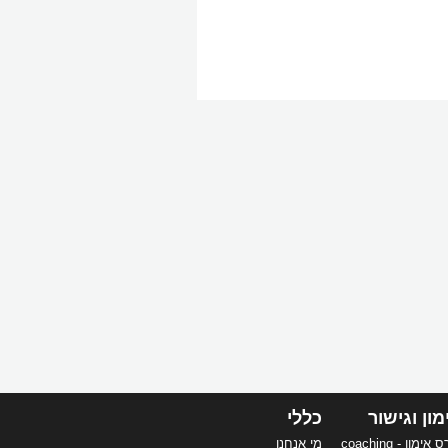
מון וגישור
כללי
אימון - coaching
מי אנחנו