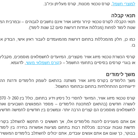
למוצרי חשמל
, קורס טכנאי מכונות, קורס מעליתן וכיו"ב.
תנאי קבלה
שנות לימוד לפחות (מכללות אחדות דורשות סיום 12 שנות לימוד).
כמו כן, חלק מהמכללות בתחום דורשות מהמועמדים לעבור ראיון אישי, הבודק א
בו.
קורסי הכשרת טכנאי מיזוג אוויר מקוצרים, המיועדים לחשמלאים מוסמכים, מקבלים 
או בוגרי קורסים בסיסיים בתחומי החשמל – כ
קורס חשמלאי מעשי
, לדוגמא.
משך לימודים
משך הלימודים בקורס מיזוג אוויר משתנה בהתאם לעומק הלימודים ודרגת הה
ידיעותיהם ההתחלתיות בתחום ובתחומי החשמל.
לעשרה חודשים (בהתאם למתכונת הלימודים – מספר המפגשים השבועיים ואורכו
לחשמלאים מוסמכים הם קצרים הרבה יותר- ונמשכים בין חודשיים לחמישה חודשים
אם אתם מעוניינים ליהנות מלימודים אלו, אך חוששים כי תתקשו להשתלב בקורס
חדשות טובות עבורכם: מכללות רבות בתחום מציעות אפשרות בחירה בין לימודי
בבוקר, כך שגם אם אתם אנשים עובדים, אתם יכולים להשתלב בלימודים המעשירי