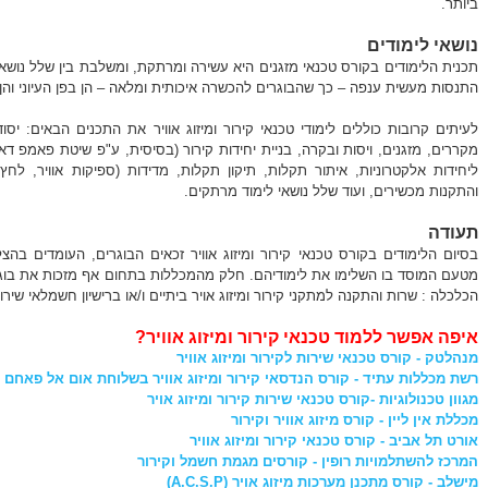
ביותר.
נושאי לימודים
תכנית הלימודים בקורס טכנאי מזגנים היא עשירה ומרתקת, ומשלבת בין שלל נושאי לימ
התנסות מעשית ענפה – כך שהבוגרים להכשרה איכותית ומלאה – הן בפן העיוני והן
לעיתים קרובות כוללים לימודי טכנאי קירור ומיזוג אוויר את התכנים הבאים: יס
מקררים, מזגנים, ויסות ובקרה, בניית יחידות קירור (בסיסית, ע"פ שיטת פאמפ דא
ליחידות אלקטרוניות, איתור תקלות, תיקון תקלות, מדידות (ספיקות אוויר, לחץ
והתקנות מכשירים, ועוד שלל נושאי לימוד מרתקים.
תעודה
בסיום הלימודים בקורס טכנאי קירור ומיזוג אוויר זכאים הבוגרים, העומדים בה
מטעם המוסד בו השלימו את לימודיהם. חלק מהמכללות בתחום אף מזכות את בו
הכלכלה : שרות והתקנה למתקני קירור ומיזוג אויר ביתיים ו/או ברישיון חשמלאי שירות ק
איפה אפשר ללמוד טכנאי קירור ומיזוג אוויר?
מנהלטק - קורס טכנאי שירות לקירור ומיזוג אוויר
רשת מכללות עתיד - קורס הנדסאי קירור ומיזוג אוויר בשלוחת אום אל פאחם 
מגוון טכנולוגיות -קורס טכנאי שירות קירור ומיזוג אויר
מכללת אין ליין - קורס מיזוג אוויר וקירור
אורט תל אביב - קורס טכנאי קירור ומיזוג אוויר
המרכז להשתלמויות רופין - קורסים מגמת חשמל וקירור
מישלב - קורס מתכנן מערכות מיזוג אויר (A.C.S.P)