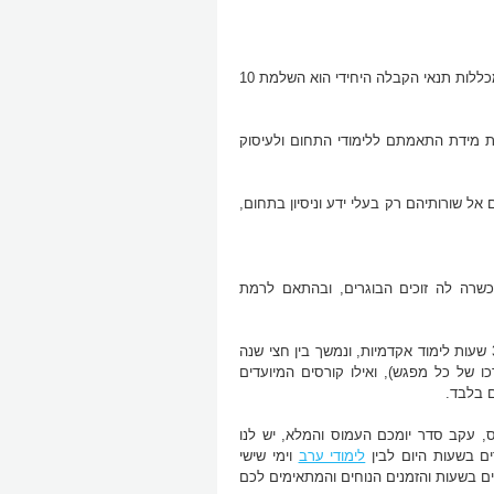
תנאי הקבלה לקורס טכנאי קירור ומיזוג אוויר אינם נחשבים לגבוהים – ובמרבית המכללות תנאי הקבלה היחידי הוא השלמת 10
ת מידת התאמתם ללימודי התחום ולעיסוק
אל שורותיהם רק בעלי ידע וניסיון בתחום,
כשרה לה זוכים הבוגרים, ובהתאם לרמת
קורס טכנאי מיזוג אוויר, המיועד לחסרי כל ניסיון וידע בתחום, כולל בין 260 ל- 370 שעות לימוד אקדמיות, ונמשך בין חצי שנה
 של כל מפגש), ואילו קורסים המיועדים
 בלבד.
, עקב סדר יומכם העמוס והמלא, יש לנו
ם בשעות היום לבין
לימודי ערב
וימי שישי
ם בשעות והזמנים הנוחים והמתאימים לכם