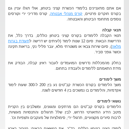
אם אתם מתעניינים בלימודי הכשרת קציני ביטחון, אולי תגלו עניין גם
בקורס חוקרים פרטיים,
קורס מנהלי אבטחה
, קורס מדריכי ירי וקורסים
נוספים מתחומי הביטחון והאבטחה.
תנאי קבלה
תנאי הקבלה ללימודים בקורס קציני ביטחון כוללים, בדרך כלל, את
הדרישות הבאות: סיום 12 שנות לימוד (לעיתים יש דרישה ל
תעודת בגרות
מלאה
), סיום שירות צבאי או משטרתי מלא, עבר פלילי נקי, בריאות תקינה
וכושר גופני סביר.
בחלק מהמכללות נדרשים המועמדים לעבור ראיון קבלה, הבודק את
מידת התאמתם ללימודים ולעבודה בתחום.
משך לימודים
משך הלימודים בקורס הכשרת קב"טים נע בין 200 ל-300 שעות לימוד
אקדמיות, והלימודים בו נמשכים בין 4 חודשים לשנה.
נושאי לימודים
הלימודים בקורס קב"טים הם מרתקים ומגוונים, ומשלבים בין הקניית
מיטב הידע התיאורטי הדרוש, לבין שלל תרגולים והתנסויות מעשיות,
לרבות סיורים מקצועיים, תרגולי ירי, סימולציות של מעקבים ותצפיות וכו'.
לימודי קציני ביטחון כוללים, בד"כ, את הנושאים הבאים: הטרור בארץ