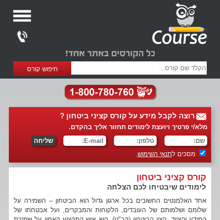
רוצה לקבל מידע על קורס קציני ביטחון ?
מלא/י פרטיך ויועצת לימודים תחזור אליך בהקדם.
מסכים ל
תנאי השימוש
.
קורס קציני ביטחון
לימודים שיבטיחו לכם הצלחה
אחד האלמנטים החשובים בכל ארגון גדול הוא הביטחון – השמירה על
שלומם ושלמותם של העובדים, הלקוחות והמבקרים, ועל אבטחתו של
המידע והציוד. קצין הביטחון (קב"ט), הוא איש המקצוע האמון על שמירת