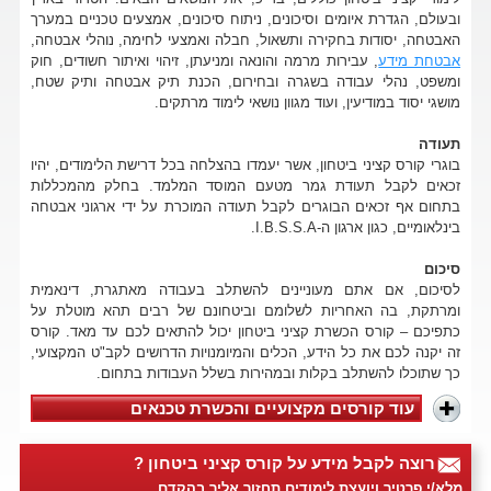
ובעולם, הגדרת איומים וסיכונים, ניתוח סיכונים, אמצעים טכניים במערך
האבטחה, יסודות בחקירה ותשאול, חבלה ואמצעי לחימה, נוהלי אבטחה,
אבטחת מידע
, עבירות מרמה והונאה ומניעתן, זיהוי ואיתור חשודים, חוק
ומשפט, נהלי עבודה בשגרה ובחירום, הכנת תיק אבטחה ותיק שטח,
מושגי יסוד במודיעין, ועוד מגוון נושאי לימוד מרתקים.
תעודה
בוגרי קורס קציני ביטחון, אשר יעמדו בהצלחה בכל דרישת הלימודים, יהיו
זכאים לקבל תעודת גמר מטעם המוסד המלמד. בחלק מהמכללות
בתחום אף זכאים הבוגרים לקבל תעודה המוכרת על ידי ארגוני אבטחה
בינלאומיים, כגון ארגון ה-I.B.S.S.A.
סיכום
לסיכום, אם אתם מעוניינים להשתלב בעבודה מאתגרת, דינאמית
ומרתקת, בה האחריות לשלומם וביטחונם של רבים תהא מוטלת על
כתפיכם – קורס הכשרת קציני ביטחון יכול להתאים לכם עד מאד. קורס
זה יקנה לכם את כל הידע, הכלים והמיומנויות הדרושים לקב"ט המקצועי,
כך שתוכלו להשתלב בקלות ובמהירות בשלל העבודות בתחום.
עוד קורסים מקצועיים והכשרת טכנאים
רוצה לקבל מידע על קורס קציני ביטחון ?
מלא/י פרטיך ויועצת לימודים תחזור אליך בהקדם.