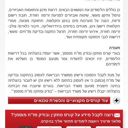
כן כוללים הלימודים את הנושאים הבאים: דרגות סיכון והתאמות האביזרים,
טיפול ותיקון מעשי, שיטות ואביזרים למניעת זרימה חוזרת, חובת רישום
ודיווח, הגנה על מערכות מים בגינון וחקלאות, תחזוקת מונעת, מגזרי
חקלאות/ דישון/ גינון, מונחים בסיסים בהידרואליקה, חיבור כלאיים/ צולב-
זרימה חוזרת, אירועי זרימה חוזרת, תרגול התקנה ובדיקת מז"חים- מעשי,
דרישות לגבי תחזוקה תקופתית ועוד.
תעודה
בוגרי קורס מתקין ובודק מז"ח מוסמך, אשר יעמדו בהצלחה בכל דרישות
הלימודים, יהיו זכאים לתעודת גמר מטעם המוסד בו השלימו את
לימודיהם.
על מנת לקבל הסמכה ורישיון ממשרד הבריאות לעסוק בהתקנה ובדיקה
של מז"ח (וכמובן כי אין לעסוק בתחום ללא רישיון זה) יש לעבור בהצלחה
בחינה חיצונית מטעם משרד הבריאות. בוגרים שיעברו את הבחינה
בהצלחה יקבלו רישיון של משרד הבריאות – "בודק ומתקין מז"ח מוסמך".
עוד קורסים מקצועיים והכשרת טכנאים
רוצה לקבל מידע על קורס מתקין ובודק מז"ח מוסמך?
מלא/י פרטיך ויועצת לימודים תחזור אליך בהקדם.