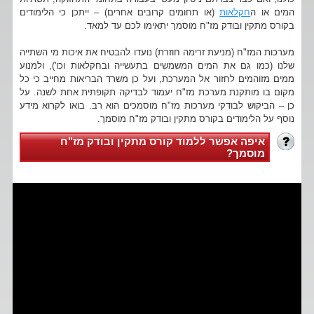
המים או ה
חקלאות
(או תחומים קרובים אחרים) – ייתכן כי הלימודים
בקורס מתקין ובודק מז"ח מוסמך יתאימו לכם עד למאד.
מערכות המז"ח (מניעת זרימה חוזרת) נועדו להבטיח את איכות מי השתייה
שלנו (כמו גם את המים המשמשים בתעשייה ובחקלאות וכו'), ולמנוע
ממים מזוהמים לחזור אל המערכת, ועל כן משרד הבריאות מחייב כי כל
מקום בו מותקנת מערכת מז"ח יעמוד לבדיקה תקופתית אחת לשנה. על
כן – הביקוש לבודקי מערכות מז"ח מוסמכים הוא רב. בואו לקרוא מידע
נוסף על הלימודים בקורס מתקין ובודק מז"ח מוסמך.
איפה אפשר ללמוד קורס מתקין ובודק מז"ח
מוסמך?