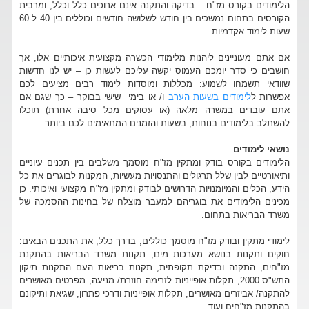
הלימודים בקורס מז"ח – בדיקה והתקנה אינם ארוכים כלל וכלל, ומרבית
הקורסים בתחום נמשכים בין חודש לשלושה חודשים וכוללים בין 40 ל-60
שעות לימוד אקדמיות.
אם אתם מעוניינים ליהנות מלימודי הכשרה מקצועית איכותיים אלו, אך
חושבים כי סדר יומכם העמוס יקשה עליכם לעשות כן – יש לנו חדשות
שוודאי תשמחו לשמוע: מכללות ומוסדות לימוד רבים מציעים לכם
אפשרות ל
לימודים בשעות הערב
ו/ או בימי שישי בבוקר – כך שגם אם
אתם עובדים במשרה מלאה (או עסוקים מכל סיבה אחרת) תוכלו
להשתלב בלימודים בנוחות, בשעות והזמנים המתאימים לכם ביותר.
נושאי לימודים
הלימודים בקורס בודק ומתקין מז"ח מוסמך משלבים בין תכנים עיוניים
ותיאורטיים לבין שלל תרגולים והתנסויות מעשיות, המקנות לבוגרים את כל
הידע, הכלים והמיומנויות הדרושים לבודק ומתקין מז"ח מקצועי ואיכותי. כן
מכינים הלימודים את בוגריהם למעבר מוצלח של בחינות ההסמכה של
משרד הבריאות בתחום.
לימודי מתקין ובודק מז"ח מוסמך כוללים, בדרך כלל, את התכנים הבאים:
חוקים ותקנות בנושא מערכות מים, תקנות משרד הבריאות בהתקנת
מז"חים, התקנה ובדיקת תקופתית, תקנות בריאות העם התקנות תיקון
התש"ס 2000, תקלות אופייניות לזרימה חוזרת/ מניעה, מפרטים מאושרים
להתקנה/ אביזרים מאושרים, תקלות אופייניות ודרכי פתרון, שגיאת ותיקונם
בהתקנות מז"חים ועוד.